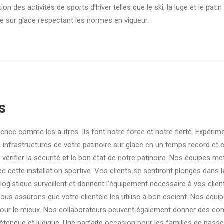
tion des activités de sports d’hiver telles que le ski, la luge et le pat
re sur glace respectant les normes en vigueur.
s
nce comme les autres. Ils font notre force et notre fierté. Expérim
es infrastructures de votre patinoire sur glace en un temps record et 
vérifier la sécurité et le bon état de notre patinoire. Nos équipes me
c cette installation sportive. Vos clients se sentiront plongés dans 
la logistique surveillent et donnent l’équipement nécessaire à vos clien
ous assurons que votre clientèle les utilise à bon escient. Nos équi
 pour le mieux. Nos collaborateurs peuvent également donner des con
détendue et ludique. Une parfaite occasion pour les familles de passe