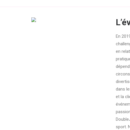
L’é
En 2019
challen
en rela
pratiqu
dépend 
circons
diverti
dans le
et la c
événeme
passion
DoubleJ
sport. 