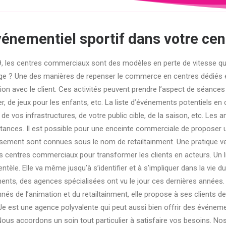
vénementiel sportif dans votre ce
, les centres commerciaux sont des modèles en perte de vitesse qu
ge ? Une des manières de repenser le commerce en centres dédiés est
tion avec le client. Ces activités peuvent prendre l’aspect de séances
er, de jeux pour les enfants, etc. La liste d’événements potentiels e
de vos infrastructures, de votre public cible, de la saison, etc. Les 
tances. Il est possible pour une enceinte commerciale de proposer un
ssement sont connues sous le nom de retailtainment. Une pratique ve
s centres commerciaux pour transformer les clients en acteurs. Un li
lientèle. Elle va même jusqu’à s’identifier et à s’impliquer dans la vi
nts, des agences spécialisées ont vu le jour ces dernières années. D
nés de l’animation et du retailtainment, elle propose à ses clients des
e est une agence polyvalente qui peut aussi bien offrir des événeme
Nous accordons un soin tout particulier à satisfaire vos besoins. N