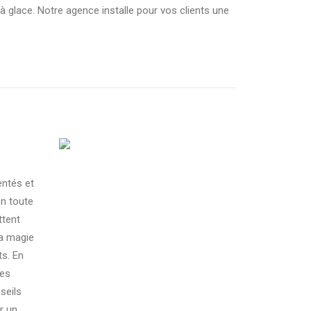
in à glace. Notre agence installe pour vos clients une
entés et
en toute
ttent
la magie
ts. En
pes
seils
r un