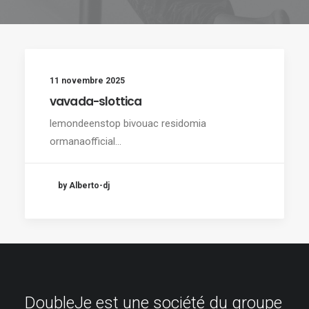
11 novembre 2025
vavada-slottica
lemondeenstop bivouac residomia
ormanaofficial…
by Alberto-dj
DoubleJe est une société du groupe