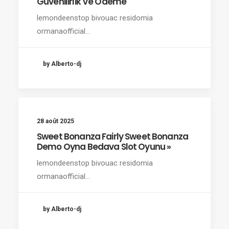
Güvenilirlik Ve Ödeme
lemondeenstop bivouac residomia
ormanaofficial…
by Alberto-dj
28 août 2025
Sweet Bonanza Fairly Sweet Bonanza
Demo Oyna Bedava Slot Oyunu »
lemondeenstop bivouac residomia
ormanaofficial…
by Alberto-dj