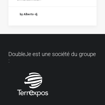
by Alberto-dj
DoubleJe est une société du groupe
: