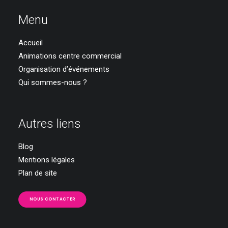
Menu
Accueil
Animations centre commercial
Organisation d’événements
Qui sommes-nous ?
Autres liens
Blog
Mentions légales
Plan de site
NOUS CONTACTER