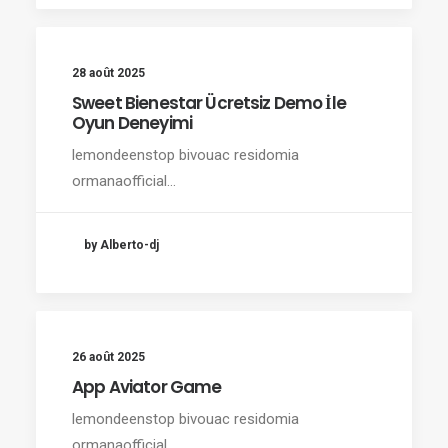
28 août 2025
Sweet Bienestar Ücretsiz Demo İle
Oyun Deneyimi
lemondeenstop bivouac residomia
ormanaofficial…
by Alberto-dj
26 août 2025
App Aviator Game
lemondeenstop bivouac residomia
ormanaofficial…