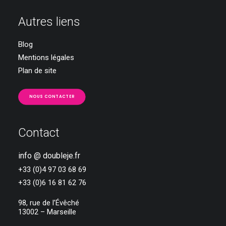
Autres liens
Blog
Mentions légales
Plan de site
NOUS CONTACTER
Contact
info @ doubleje.fr
+33 (0)4 97 03 68 69
+33 (0)6 16 81 62 76
98, rue de l’Évêché
13002 – Marseille