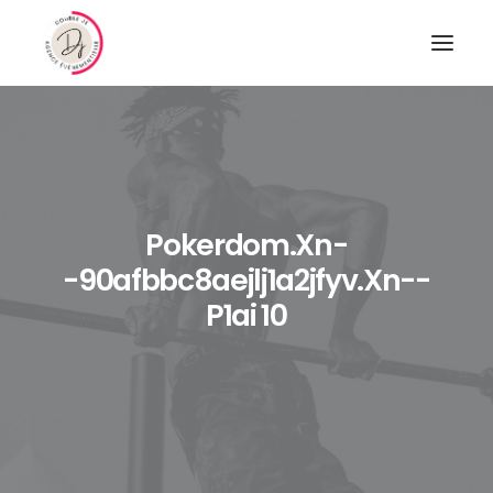
Pokerdom.xn-
-90afbbc8aejlj1a2jfyv.xn--
P1ai 10