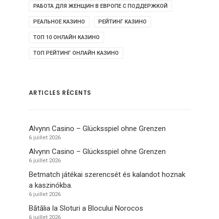
РАБОТА ДЛЯ ЖЕНЩИН В ЕВРОПЕ С ПОДДЕРЖКОЙ
РЕАЛЬНОЕ КАЗИНО
РЕЙТИНГ КАЗИНО
ТОП 10 ОНЛАЙН КАЗИНО
ТОП РЕЙТИНГ ОНЛАЙН КАЗИНО
ARTICLES RÉCENTS
Alvynn Casino – Glücksspiel ohne Grenzen
6 juillet 2026
Alvynn Casino – Glücksspiel ohne Grenzen
6 juillet 2026
Betmatch játékai szerencsét és kalandot hoznak
a kaszinókba.
6 juillet 2026
Bătălia la Sloturi a Blocului Norocos
6 juillet 2026