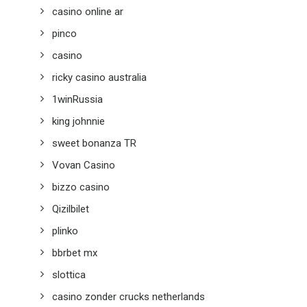
casino online ar
pinco
casino
ricky casino australia
1winRussia
king johnnie
sweet bonanza TR
Vovan Casino
bizzo casino
Qizilbilet
plinko
bbrbet mx
slottica
casino zonder crucks netherlands