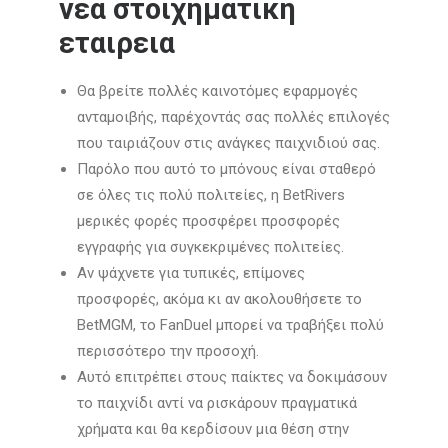
νεα στοιχηματικη
εταιρεια
Θα βρείτε πολλές καινοτόμες εφαρμογές
ανταμοιβής, παρέχοντάς σας πολλές επιλογές
που ταιριάζουν στις ανάγκες παιχνιδιού σας.
Παρόλο που αυτό το μπόνους είναι σταθερό
σε όλες τις πολύ πολιτείες, η BetRivers
μερικές φορές προσφέρει προσφορές
εγγραφής για συγκεκριμένες πολιτείες.
Αν ψάχνετε για τυπικές, επίμονες
προσφορές, ακόμα κι αν ακολουθήσετε το
BetMGM, το FanDuel μπορεί να τραβήξει πολύ
περισσότερο την προσοχή.
Αυτό επιτρέπει στους παίκτες να δοκιμάσουν
το παιχνίδι αντί να ρισκάρουν πραγματικά
χρήματα και θα κερδίσουν μια θέση στην