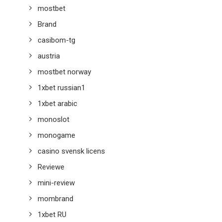
mostbet
Brand
casibom-tg
austria
mostbet norway
1xbet russian1
1xbet arabic
monoslot
monogame
casino svensk licens
Reviewe
mini-review
mombrand
1xbet RU