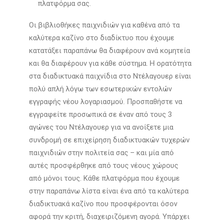
πλατφόρμα σας.
Οι βιβλιοθήκες παιχνιδιών για καθένα από τα
καλύτερα καζίνο στο διαδίκτυο που έχουμε
κατατάξει παραπάνω θα διαφέρουν ανά κομητεία
και θα διαφέρουν για κάθε σύστημα. Η ορατότητα
στα διαδικτυακά παιχνίδια στο Ντέλαγουερ είναι
πολύ απλή λόγω των εσωτερικών εντολών
εγγραφής νέου λογαριασμού. Προσπαθήστε να
εγγραφείτε προσωπικά σε έναν από τους 3
αγώνες του Ντέλαγουερ για να ανοίξετε μια
συνδρομή σε επιχείρηση διαδικτυακών τυχερών
παιχνιδιών στην πολιτεία σας – και μία από
αυτές προσφέρθηκε από τους νέους χώρους
από μόνοι τους. Κάθε πλατφόρμα που έχουμε
στην παραπάνω λίστα είναι ένα από τα καλύτερα
διαδικτυακά καζίνο που προσφέρονται όσον
αφορά την κριτή, διαχειριζόμενη αγορά. Υπάρχει