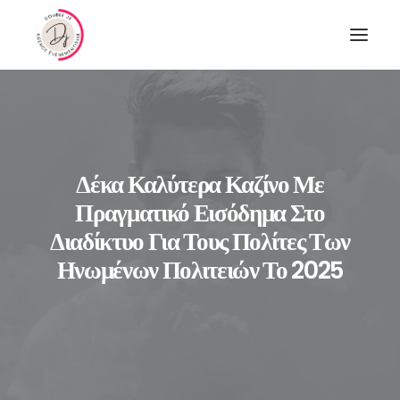
Δέκα Καλύτερα Καζίνο Με
Πραγματικό Εισόδημα Στο
Διαδίκτυο Για Τους Πολίτες Των
Ηνωμένων Πολιτειών Το 2025