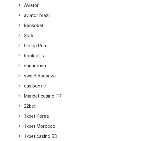
Aviator
aviator brazil
Bankobet
Slots
Pin Up Peru
book of ra
sugar rush
sweet bonanza
casibom tr
Maribet casino TR
22bet
1xbet Korea
1xbet Morocco
1xbet casino BD