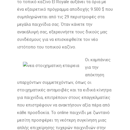
το τοπικό καζίνο El Royale αυξάνει τα όρια με
ένα εξαιρετικό πρόγραμμα αποδοχής 9.500 $ που
συμπληρώνεται από τις 29 περιστροφές στα
μεγάλα παιχνίδια σας. Όταν κάνετε την
ανακάλυψή σας, εξερευνήστε τους δικούς μας
συνδέσμους για να επισκεφθείτε τον νέο
ιστότοπο του τοπικού καζίνο.
Οι καμπάνιες
για την
απόκτηση
υπαρχόντων συμμετεχόντων, όπως οι
στοιχηματικές ανταμοιβές και τα ειδικά κίνητρα
για παιχνίδια, επιτρέπουν στους επαγγελματίες
που επιστρέφουν να ανακτήσουν αξία πέρα ​​από
κάθε προσδοκία. Το online παιχνίδι με ζωντανό
μεσίτη προσφέρει τη νεότερη συγκίνηση μιας
απλής επιχείρησης τυχερών παιχνιδιών στην