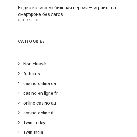
Водка казино мобильная версия — играйте на
смартфоне без лагов
6 juillet 2026
CATEGORIES
Non classé
Astuces
casino onlina ca
casino en ligne fr
online casino au
casinò online it
1win Turkiye
1win India