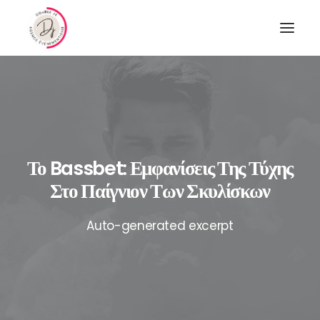
Το Bassbet: Εμφανίσεις Της Τύχης
Στο Παίγνιον Των Σκυλίσκων
Auto-generated excerpt