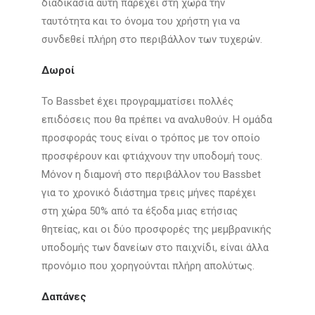
διαδικασία αυτή παρέχει στη χώρα την
ταυτότητα και το όνομα του χρήστη για να
συνδεθεί πλήρη στο περιβάλλον των τυχερών.
Δωροί
Το Bassbet έχει προγραμματίσει πολλές
επιδόσεις που θα πρέπει να αναλυθούν. Η ομάδα
προσφοράς τους είναι ο τρόπος με τον οποίο
προσφέρουν και φτιάχνουν την υποδομή τους.
Μόνον η διαμονή στο περιβάλλον του Bassbet
για το χρονικό διάστημα τρεις μήνες παρέχει
στη χώρα 50% από τα έξοδα μιας ετήσιας
θητείας, και οι δύο προσφορές της μεμβρανικής
υποδομής των δανείων στο παιχνίδι, είναι άλλα
προνόμιο που χορηγούνται πλήρη απολύτως.
Δαπάνες