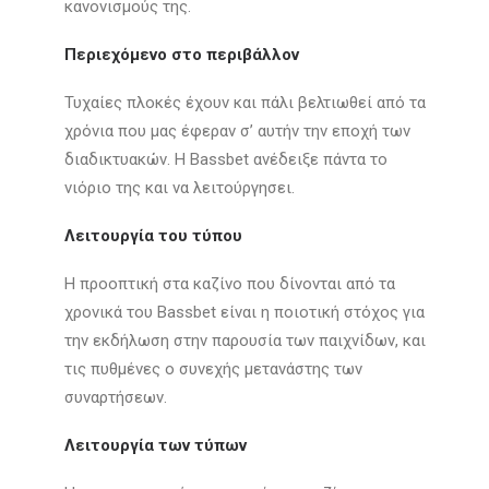
κανονισμούς της.
Περιεχόμενο στο περιβάλλον
Τυχαίες πλοκές έχουν και πάλι βελτιωθεί από τα
χρόνια που μας έφεραν σ’ αυτήν την εποχή των
διαδικτυακών. Η Bassbet ανέδειξε πάντα το
νιόριο της και να λειτούργησει.
Λειτουργία του τύπου
Η προοπτική στα καζίνο που δίνονται από τα
χρονικά του Bassbet είναι η ποιοτική στόχος για
την εκδήλωση στην παρουσία των παιχνίδων, και
τις πυθμένες ο συνεχής μετανάστης των
συναρτήσεων.
Λειτουργία των τύπων