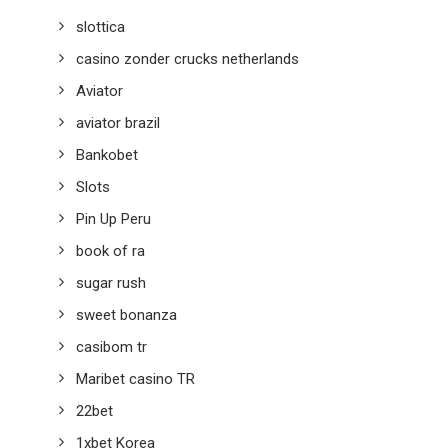
slottica
casino zonder crucks netherlands
Aviator
aviator brazil
Bankobet
Slots
Pin Up Peru
book of ra
sugar rush
sweet bonanza
casibom tr
Maribet casino TR
22bet
1xbet Korea