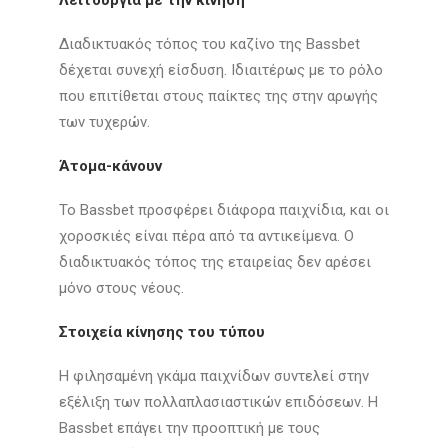
Λειτουργία με την κίνηση
Διαδικτυακός τόπος του καζίνο της Bassbet
δέχεται συνεχή είσδυση. Ιδιαιτέρως με το ρόλο
που επιτίθεται στους παίκτες της στην αρωγής
των τυχερών.
Άτομα-κάνουν
Το Bassbet προσφέρει διάφορα παιχνίδια, και οι
χοροσκιές είναι πέρα από τα αντικείμενα. Ο
διαδικτυακός τόπος της εταιρείας δεν αρέσει
μόνο στους νέους.
Στοιχεία κίνησης του τύπου
Η φιλησαμένη γκάμα παιχνίδων συντελεί στην
εξέλιξη των πολλαπλασιαστικών επιδόσεων. Η
Bassbet επάγει την προοπτική με τους