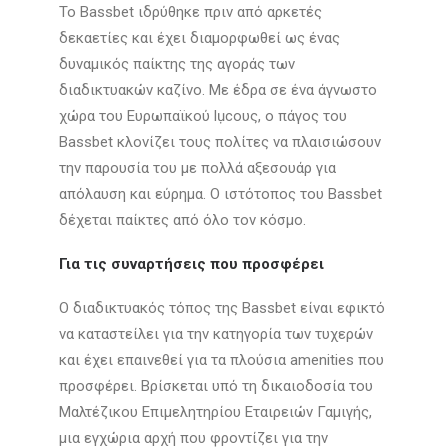
Το Bassbet ιδρύθηκε πριν από αρκετές
δεκαετίες και έχει διαμορφωθεί ως ένας
δυναμικός παίκτης της αγοράς των
διαδικτυακών καζίνο. Με έδρα σε ένα άγνωστο
χώρα του Ευρωπαϊκού lụcους, ο πάγος του
Bassbet κλονίζει τους πολίτες να πλαισιώσουν
την παρουσία του με πολλά αξεσουάρ για
απόλαυση και εύρημα. Ο ιστότοπος του Bassbet
δέχεται παίκτες από όλο τον κόσμο.
Για τις συναρτήσεις που προσφέρει
Ο διαδικτυακός τόπος της Bassbet είναι εφικτό
να καταστείλει για την κατηγορία των τυχερών
και έχει επαινεθεί για τα πλούσια amenities που
προσφέρει. Βρίσκεται υπό τη δικαιοδοσία του
Μαλτέζικου Επιμελητηρίου Εταιρειών Γαμιγής,
μια εγχώρια αρχή που φροντίζει για την