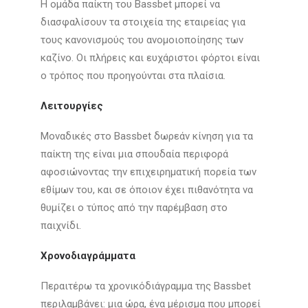
Η ομάδα παίκτη του Bassbet μπορεί να
διασφαλίσουν τα στοιχεία της εταιρείας για
τους κανονισμούς του ανομοιοποίησης των
καζίνο. Οι πλήρεις και ευχάριστοι φόρτοι είναι
ο τρόπος που προηγούνται στα πλαίσια.
Λειτουργίες
Μοναδικές στο Bassbet δωρεάν κίνηση για τα
παίκτη της είναι μια σπουδαία περιφορά
αφοσιώνοντας την επιχειρηματική πορεία των
εθίμων του, και σε όποιον έχει πιθανότητα να
θυμίζει ο τύπος από την παρέμβαση στο
παιχνίδι.
Χρονοδιαγράμματα
Περαιτέρω τα χρονικόδιάγραμμα της Bassbet
περιλαμβάνει: μια ώρα, ένα μέρισμα που μπορεί