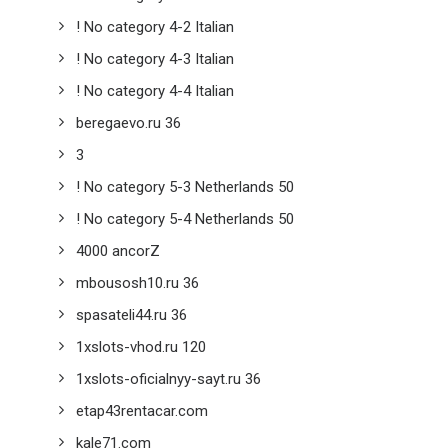
! No category 4-2 Italian
! No category 4-3 Italian
! No category 4-4 Italian
beregaevo.ru 36
3
! No category 5-3 Netherlands 50
! No category 5-4 Netherlands 50
4000 ancorZ
mbousosh10.ru 36
spasateli44.ru 36
1xslots-vhod.ru 120
1xslots-oficialnyy-sayt.ru 36
etap43rentacar.com
kale71.com