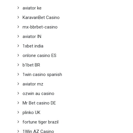
aviator ke
KaravanBet Casino
mx-bbrbet-casino
aviator IN
1xbet india
onlone casino ES
b1bet BR
1win casino spanish
aviator mz
ozwin au casino
Mr Bet casino DE
plinko UK
fortune tiger brazil
1Win AZ Casino