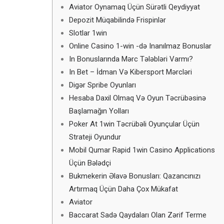
Aviator Oynamaq Üçün Sürətli Qeydiyyat
Depozit Müqabilində Frispinlər
Slotlar 1win
Online Casino 1-win -də Inanılmaz Bonuslar
In Bonuslarında Mərc Tələbləri Varmı?
In Bet – İdman Və Kibersport Mərcləri
Digər Spribe Oyunları
Hesaba Daxil Olmaq Və Oyun Təcrübəsinə
Başlamağın Yolları
Poker At 1win Təcrübəli Oyunçular Üçün
Strateji Oyundur
Mobil Qumar Rapid 1win Casino Applications
Üçün Bələdçi
Bukmekerin Əlavə Bonusları: Qazancınızı
Artırmaq Üçün Daha Çox Mükafat
Aviator
Baccarat Sadə Qaydaları Olan Zərif Terme