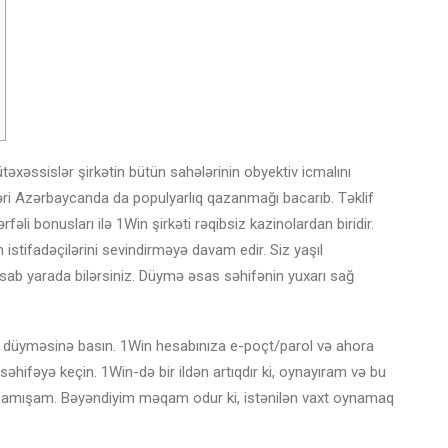
ütəxəssislər şirkətin bütün sahələrinin obyektiv icmalını
ləri Azərbaycanda da populyarlıq qazanmağı bacarıb. Təklif
fəli bonusları ilə 1Win şirkəti rəqibsiz kazinolardan biridir.
n istifadəçilərini sevindirməyə davam edir. Siz yaşıl
ab yarada bilərsiniz. Düymə əsas səhifənin yuxarı sağ
riş düyməsinə basın. 1Win hesabınıza e-poçt/parol və ahora
əhifəyə keçin. 1Win-də bir ildən artıqdır ki, oynayıram və bu
aşamışam. Bəyəndiyim məqam odur ki, istənilən vaxt oynamaq