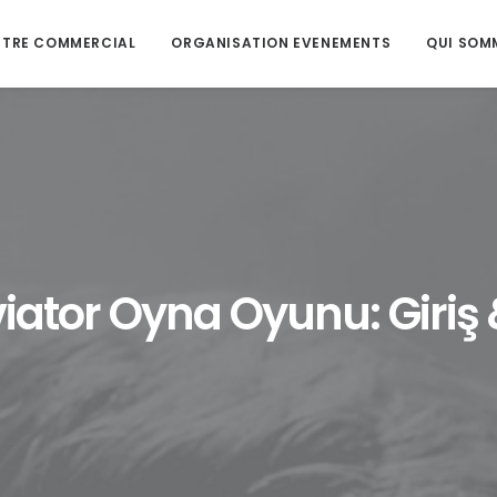
NTRE COMMERCIAL
ORGANISATION EVENEMENTS
QUI SOM
viator Oyna Oyunu: Giriş 