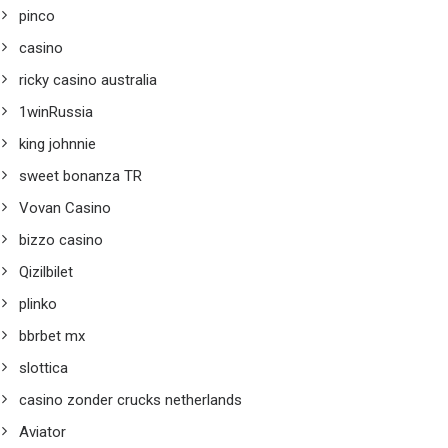
pinco
casino
ricky casino australia
1winRussia
king johnnie
sweet bonanza TR
Vovan Casino
bizzo casino
Qizilbilet
plinko
bbrbet mx
slottica
casino zonder crucks netherlands
Aviator