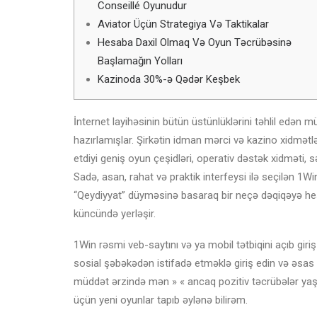
Conseillé Oyunudur
Aviator Üçün Strategiya Və Taktikalar
Hesaba Daxil Olmaq Və Oyun Təcrübəsinə
Başlamağın Yolları
Kazinoda 30%-ə Qədər Keşbek
İnternet layihəsinin bütün üstünlüklərini təhlil edən m
hazırlamışlar. Şirkətin idman mərci və kazino xidmət
etdiyi geniş oyun çeşidləri, operativ dəstək xidməti, sər
Sadə, asan, rahat və praktik interfeysi ilə seçilən 1Wi
“Qeydiyyat” düyməsinə basaraq bir neçə dəqiqəyə hes
küncündə yerləşir.
1Win rəsmi veb-saytını və ya mobil tətbiqini açıb gi
sosial şəbəkədən istifadə etməklə giriş edin və əsas s
müddət ərzində mən » « ancaq pozitiv təcrübələr y
üçün yeni oyunlar tapıb əylənə bilirəm.