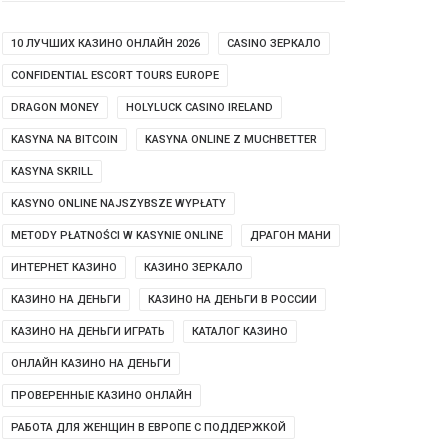
10 ЛУЧШИХ КАЗИНО ОНЛАЙН 2026
CASINO ЗЕРКАЛО
CONFIDENTIAL ESCORT TOURS EUROPE
DRAGON MONEY
HOLYLUCK CASINO IRELAND
KASYNA NA BITCOIN
KASYNA ONLINE Z MUCHBETTER
KASYNA SKRILL
KASYNO ONLINE NAJSZYBSZE WYPŁATY
METODY PŁATNOŚCI W KASYNIE ONLINE
ДРАГОН МАНИ
ИНТЕРНЕТ КАЗИНО
КАЗИНО ЗЕРКАЛО
КАЗИНО НА ДЕНЬГИ
КАЗИНО НА ДЕНЬГИ В РОССИИ
КАЗИНО НА ДЕНЬГИ ИГРАТЬ
КАТАЛОГ КАЗИНО
ОНЛАЙН КАЗИНО НА ДЕНЬГИ
ПРОВЕРЕННЫЕ КАЗИНО ОНЛАЙН
РАБОТА ДЛЯ ЖЕНЩИН В ЕВРОПЕ С ПОДДЕРЖКОЙ