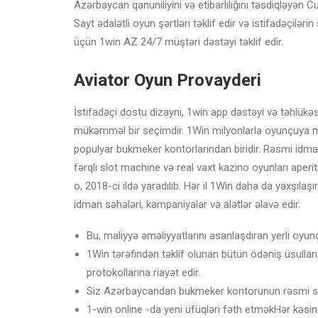
Azərbaycan qanuniliyini və etibarlılığını təsdiqləyən 
Sayt ədalətli oyun şərtləri təklif edir və istifadəçilər
üçün 1win AZ 24/7 müştəri dəstəyi təklif edir.
Aviator Oyun Provayderi
İstifadəçi dostu dizaynı, 1win app dəstəyi və təhlükəs
mükəmməl bir seçimdir. 1Win milyonlarla oyunçuya mər
populyar bukmeker kontorlarından biridir. Rəsmi idman
fərqli slot machine və real vaxt kazino oyunları aperit
o, 2018-ci ildə yaradılıb. Hər il 1Win daha da yaxşılaş
idman səhələri, kampaniyalar və alətlər əlavə edir.
Bu, maliyyə əməliyyatlarını asanlaşdıran yerli oyunçul
1Win tərəfindən təklif olunan bütün ödəniş üsullar
protokollarına riayət edir.
Siz Azərbaycandan bukmeker kontorunun rəsmi saytı
1-win online -da yeni üfüqləri fəth etməkHər kəsin