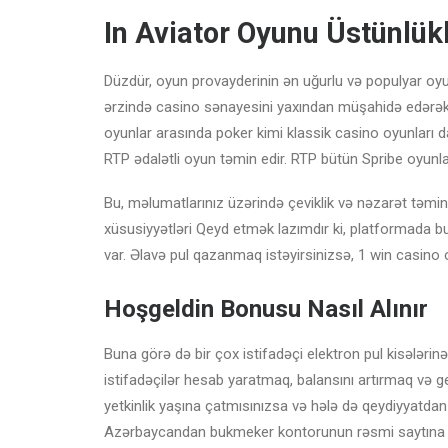
In Aviator Oyunu Üstünlükl
Düzdür, oyun provayderinin ən uğurlu və populyar oyunu
ərzində casino sənayesini yaxından müşahidə edərək tə
oyunlar arasında poker kimi klassik casino oyunları d
RTP ədalətli oyun təmin edir. RTP bütün Spribe oyunlar
Bu, məlumatlarınız üzərində çeviklik və nəzarət təmin
xüsusiyyətləri Qeyd etmək lazımdır ki, platformada bu
var. Əlavə pul qazanmaq istəyirsinizsə, 1 win casino 
Hoşgeldin Bonusu Nasıl Alınır
Buna görə də bir çox istifadəçi elektron pul kisələrin
istifadəçilər hesab yaratmaq, balansını artırmaq və
yetkinlik yaşına çatmısınızsa və hələ də qeydiyyatdan 
Azərbaycandan bukmeker kontorunun rəsmi saytına dax