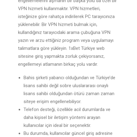
engellemelerini aşmanın bir başka yolu da özel bir
VPN hizmeti kullanmaktır. VPN hizmetleri,
isteğinize göre rahatça indirilerek PC tarayıcınıza
yüklenebilir. Bir VPN hizmeti bulmak için,
kullandığınız tarayıcıdaki arama çubuğuna VPN
yazın ve arzu ettiğiniz program veya uygulamayı
talimatlara göre yükleyin. 1xBet Türkiye web
sitesine giriş yapmakta zorluk çekiyorsanız,
engellemeyi atlamanın birkaç yolu vardır.
Bahis şirketi yabancı olduğundan ve Türkiye’de
lisans sahibi değil sobre uluslararası onaylı
lisans sahibi olduğundan ötürü zaman zaman
siteye erişim engellenebiliyor.
Telefon desteği, özellikle acil durumlarda ve
daha kişisel bir iletişim yöntemi arayan
kullanıcılar için ideal bir seçenektir.
Bu durumda, kullanıcılar güncel giriş adresine