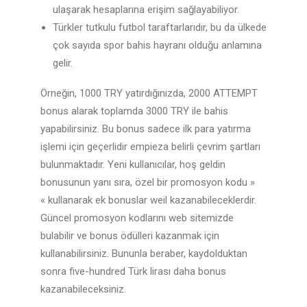
ulaşarak hesaplarına erişim sağlayabiliyor.
Türkler tutkulu futbol taraftarlarıdır, bu da ülkede
çok sayıda spor bahis hayranı olduğu anlamına
gelir.
Örneğin, 1000 TRY yatırdığınızda, 2000 ATTEMPT
bonus alarak toplamda 3000 TRY ile bahis
yapabilirsiniz. Bu bonus sadece ilk para yatırma
işlemi için geçerlidir empieza belirli çevrim şartları
bulunmaktadır. Yeni kullanıcılar, hoş geldin
bonusunun yanı sıra, özel bir promosyon kodu »
« kullanarak ek bonuslar weil kazanabileceklerdir.
Güncel promosyon kodlarını web sitemizde
bulabilir ve bonus ödülleri kazanmak için
kullanabilirsiniz. Bununla beraber, kaydolduktan
sonra five-hundred Türk lirası daha bonus
kazanabileceksiniz.