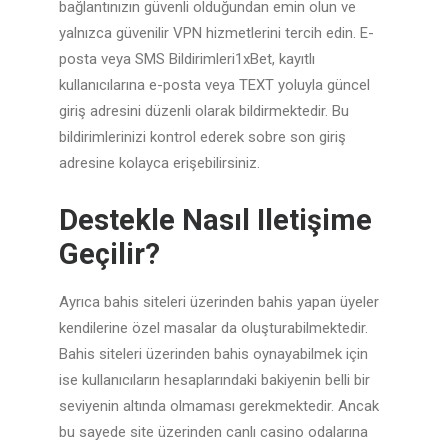
bağlantınızın güvenli olduğundan emin olun ve
yalnızca güvenilir VPN hizmetlerini tercih edin. E-
posta veya SMS Bildirimleri1xBet, kayıtlı
kullanıcılarına e-posta veya TEXT yoluyla güncel
giriş adresini düzenli olarak bildirmektedir. Bu
bildirimlerinizi kontrol ederek sobre son giriş
adresine kolayca erişebilirsiniz.
Destekle Nasıl Iletişime
Geçilir?
Ayrıca bahis siteleri üzerinden bahis yapan üyeler
kendilerine özel masalar da oluşturabilmektedir.
Bahis siteleri üzerinden bahis oynayabilmek için
ise kullanıcıların hesaplarındaki bakiyenin belli bir
seviyenin altında olmaması gerekmektedir. Ancak
bu sayede site üzerinden canlı casino odalarına