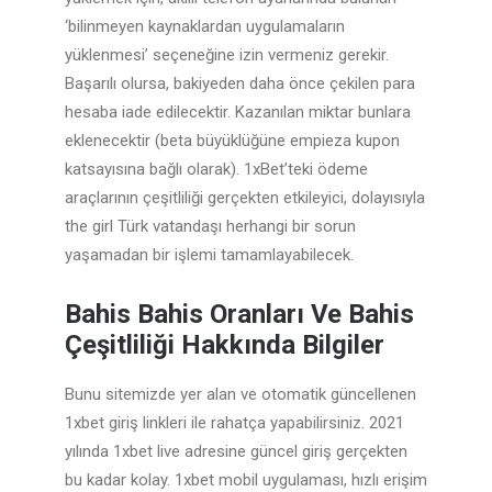
‘bilinmeyen kaynaklardan uygulamaların
yüklenmesi’ seçeneğine izin vermeniz gerekir.
Başarılı olursa, bakiyeden daha önce çekilen para
hesaba iade edilecektir. Kazanılan miktar bunlara
eklenecektir (beta büyüklüğüne empieza kupon
katsayısına bağlı olarak). 1xBet’teki ödeme
araçlarının çeşitliliği gerçekten etkileyici, dolayısıyla
the girl Türk vatandaşı herhangi bir sorun
yaşamadan bir işlemi tamamlayabilecek.
Bahis Bahis Oranları Ve Bahis
Çeşitliliği Hakkında Bilgiler
Bunu sitemizde yer alan ve otomatik güncellenen
1xbet giriş linkleri ile rahatça yapabilirsiniz. 2021
yılında 1xbet live adresine güncel giriş gerçekten
bu kadar kolay. 1xbet mobil uygulaması, hızlı erişim