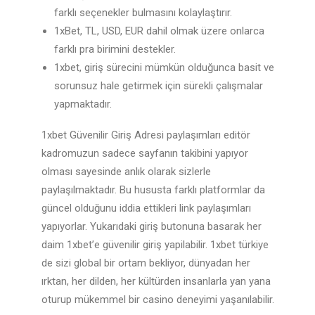
farklı seçenekler bulmasını kolaylaştırır.
1xBet, TL, USD, EUR dahil olmak üzere onlarca
farklı pra birimini destekler.
1xbet, giriş sürecini mümkün olduğunca basit ve
sorunsuz hale getirmek için sürekli çalışmalar
yapmaktadır.
1xbet Güvenilir Giriş Adresi paylaşımları editör
kadromuzun sadece sayfanın takibini yapıyor
olması sayesinde anlık olarak sizlerle
paylaşılmaktadır. Bu hususta farklı platformlar da
güncel olduğunu iddia ettikleri link paylaşımları
yapıyorlar. Yukarıdaki giriş butonuna basarak her
daim 1xbet’e güvenilir giriş yapilabilir. 1xbet türkiye
de sizi global bir ortam bekliyor, dünyadan her
ırktan, her dilden, her kültürden insanlarla yan yana
oturup mükemmel bir casino deneyimi yaşanılabilir.