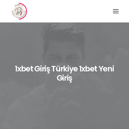
1xbet Giriş Türkiye 1xbet Yeni
Giriş