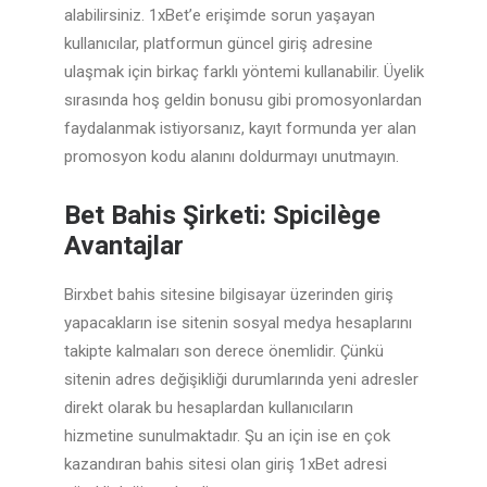
alabilirsiniz. 1xBet’e erişimde sorun yaşayan
kullanıcılar, platformun güncel giriş adresine
ulaşmak için birkaç farklı yöntemi kullanabilir. Üyelik
sırasında hoş geldin bonusu gibi promosyonlardan
faydalanmak istiyorsanız, kayıt formunda yer alan
promosyon kodu alanını doldurmayı unutmayın.
Bet Bahis Şirketi: Spicilège
Avantajlar
Birxbet bahis sitesine bilgisayar üzerinden giriş
yapacakların ise sitenin sosyal medya hesaplarını
takipte kalmaları son derece önemlidir. Çünkü
sitenin adres değişikliği durumlarında yeni adresler
direkt olarak bu hesaplardan kullanıcıların
hizmetine sunulmaktadır. Şu an için ise en çok
kazandıran bahis sitesi olan giriş 1xBet adresi