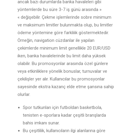
ancak bazı durumlarda banka havaleleri gibi
yöntemlerde bu süre 3-7 iş günü arasında »
« değişebilir. Çekme işlemlerinde sobre minimum
ve maksimum limitler bulunmakta olup, bu limitler
ödeme yöntemine göre farklılık göstermektedir.
Örneğin, navigation cüzdanlar ile yapılan
çekimlerde minimum limit genellikle 20 EUR/USD
iken, banka havalelerinde bu limit daha yüksek
olabilir. Bu promosyonlar arasında özel günlere
veya etkinliklere yönelik bonuslar, turnuvalar ve
çekilişler yer alır. Kullanıcılar bu promosyonlar
sayesinde ekstra kazanç elde etme şansına sahip
olurlar.
Spor tutkunları için futboldan basketbola,
tenisten e-sporlara kadar çeşitli branşlarda
bahis imkanı sunar.
Bu çeşitlilik, kullanıcıların ilgi alanlarına göre