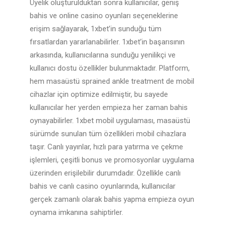
Üyelik oluşturulduktan sonra kullanıcılar, geniş
bahis ve online casino oyunları seçeneklerine
erişim sağlayarak, 1xbet’in sunduğu tüm
fırsatlardan yararlanabilirler. 1xbet’in başarısının
arkasında, kullanıcılarına sunduğu yenilikçi ve
kullanıcı dostu özellikler bulunmaktadır. Platform,
hem masaüstü sprained ankle treatment de mobil
cihazlar için optimize edilmiştir, bu sayede
kullanıcılar her yerden empieza her zaman bahis
oynayabilirler. 1xbet mobil uygulaması, masaüstü
sürümde sunulan tüm özellikleri mobil cihazlara
taşır. Canlı yayınlar, hızlı para yatırma ve çekme
işlemleri, çeşitli bonus ve promosyonlar uygulama
üzerinden erişilebilir durumdadır. Özellikle canlı
bahis ve canlı casino oyunlarında, kullanıcılar
gerçek zamanlı olarak bahis yapma empieza oyun
oynama imkanına sahiptirler.