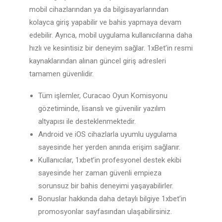
mobil cihazlarından ya da bilgisayarlarından
kolayca giriş yapabilir ve bahis yapmaya devam
edebilir. Ayrıca, mobil uygulama kullanıcılarına daha
hızlı ve kesintisiz bir deneyim sağlar. 1xBet’in resmi
kaynaklarından alınan güncel giriş adresleri
tamamen güvenlidir.
Tüm işlemler, Curacao Oyun Komisyonu
gözetiminde, lisanslı ve güvenilir yazılım
altyapısı ile desteklenmektedir.
Android ve iOS cihazlarla uyumlu uygulama
sayesinde her yerden anında erişim sağlanır.
Kullanıcılar, 1xbet’in profesyonel destek ekibi
sayesinde her zaman güvenli empieza
sorunsuz bir bahis deneyimi yaşayabilirler.
Bonuslar hakkında daha detaylı bilgiye 1xbet’in
promosyonlar sayfasından ulaşabilirsiniz.