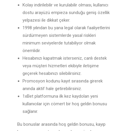
Kolay indirilebilir ve kurulabilir olması, kullanıcı
dostu arayüzü empieza sunduğu geniş özellik
yelpazesi ile dikkat çeker.
1998 yılından bu yana legal olarak faaliyetlerini
sürdürmeyen sistemlerde yasal riskleri
minimum seviyelerde tutabiliyor olmak
önemlidir.
Hesabınızı kapatmak isterseniz, canlı destek
veya müşteri hizmetleri ekibiyle iletişime
geçerek hesabınızı silebilirsiniz.
Promosyon kodunu kayıt sırasında girerek
anında aktif hale getirebilirsiniz.
1xBet platformuna ilk kez kaydolan yeni
kullanıcılar için cömert bir hoş geldin bonusu
sağlanır.
Bu bonuslar arasında hoş geldin bonusu, kayıp