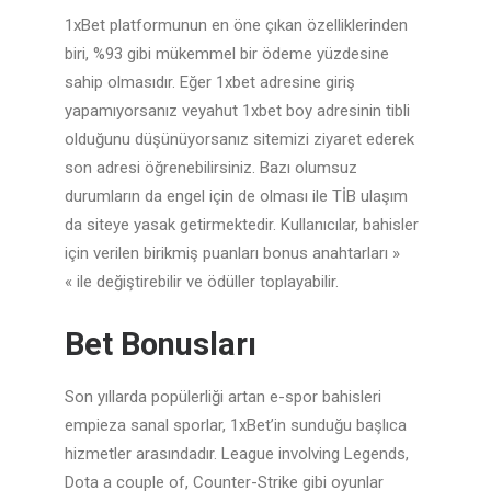
1xBet platformunun en öne çıkan özelliklerinden
biri, %93 gibi mükemmel bir ödeme yüzdesine
sahip olmasıdır. Eğer 1xbet adresine giriş
yapamıyorsanız veyahut 1xbet boy adresinin tibli
olduğunu düşünüyorsanız sitemizi ziyaret ederek
son adresi öğrenebilirsiniz. Bazı olumsuz
durumların da engel için de olması ile TİB ulaşım
da siteye yasak getirmektedir. Kullanıcılar, bahisler
için verilen birikmiş puanları bonus anahtarları »
« ile değiştirebilir ve ödüller toplayabilir.
Bet Bonusları
Son yıllarda popülerliği artan e-spor bahisleri
empieza sanal sporlar, 1xBet’in sunduğu başlıca
hizmetler arasındadır. League involving Legends,
Dota a couple of, Counter-Strike gibi oyunlar