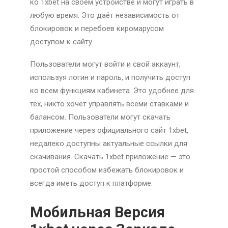
ко 1xbet на своём устройстве и могут играть в
любую время. Это даёт независимость от
блокировок и перебоев киромарусом
доступом к сайту.
Пользователи могут войти и свой аккаунт,
используя логин и пароль, и получить доступ
ко всем функциям кабинета. Это удобнее для
тех, никто хочет управлять всеми ставками и
балансом. Пользователи могут скачать
приложение через официального сайт 1xbet,
недалеко доступны актуальные ссылки для
скачивания. Скачать 1xbet приложение — это
простой способом избежать блокировок и
всегда иметь доступ к платформе.
Мобильная Версия