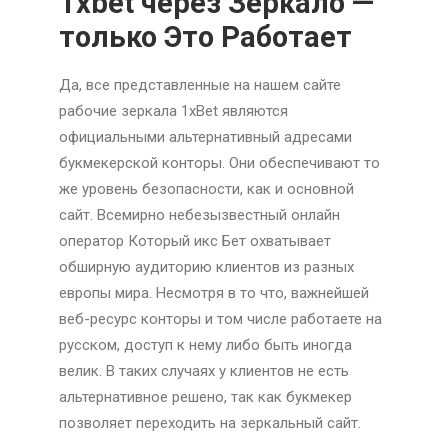
1xbet через Зеркало —
только Это Работает
Да, все представленные на нашем сайте
рабочие зеркала 1xBet являются
официальными альтернативный адресами
букмекерской конторы. Они обеспечивают то
же уровень безопасности, как и основной
сайт. Всемирно небезызвестный онлайн
оператор Который икс Бет охватывает
обширную аудиторию клиентов из разных
европы мира. Несмотря в то что, важнейшей
веб-ресурс конторы и том числе работаете на
русском, доступ к нему либо быть иногда
велик. В таких случаях у клиентов не есть
альтернативное решено, так как букмекер
позволяет переходить на зеркальный сайт.