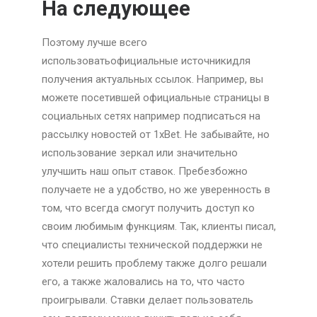
На следующее
Поэтому лучше всего
использоватьофициальные источникидля
получения актуальных ссылок. Например, вы
можете посетившей официальные страницы в
социальных сетях например подписаться на
рассылку новостей от 1xBet. Не забывайте, но
использование зеркал или значительно
улучшить наш опыт ставок. Пребезбожно
получаете не а удобство, но же уверенность в
том, что всегда смогут получить доступ ко
своим любимым функциям. Так, клиенты писал,
что специалисты технической поддержки не
хотели решить проблему также долго решали
его, а также жаловались на то, что часто
проигрывали. Ставки делает пользователь