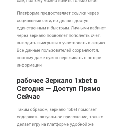
сам, поэтому можно винить только себя.
Платформа предоставляет ссылки через
социальные сети, но делает доступ
единственным и быстрым. Личными кабинет
через зеркало позволяет пополнять счёт,
выводить выигрыши а участвовать в акциях.
Все данные пользователей сохраняются,
поэтому даже нужно переживать о потере
информации.
рабочее Зеркало 1xbet в
Сегодня — Доступ Прямо
Сейчас
Таким образом, зеркало 1xbet помогает
содержать актуальное приложение, только
делает игру на платформе удобной же