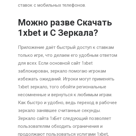
ставок с мобильных телефонов.
Можно разве Скачать
1xbet и С Зеркала?
Приложение даёт быстрый доступ к ставкам
только игре, что делаем его удобным ответом
для всех. Если основной сайт 1xbet
заблокирован, зеркало помогаю игрокам
избежать ожиданий. Игроки могут применять
1xbet зеркало, того обойти региональные
несомненные и вернуться к любимым играм.
Как быстро и удобно, ведь переход в рабочее
зеркало занявшее считанные секунды.
Зеркало сайта 1хБет следующий позволяет
пользователям обходить ограничения и
продолжают пользоваться услугами 1xbet,