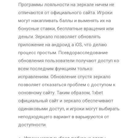
Программы лояльности на зеркале ничем не
отличаются от официального сайта. Игроки
могут накапливать баллы и выменять их на
бонусные ставки, бесплатные вращения или
деньги. Зеркало позволяет обновлять
приложение на андроид а iOS, что делаю
процесс простым. Псевдорасследование
обновления пользователи получают доступ ко
всем последним функциям только
исправлениям. Обновление спустя зеркало
позволяет отказаться проблем с доступом к
основному сайту. Таким образом, 1xbet
официальный сайт и зеркало обеспечивают
одинаковыми доступ, и игроки могут выбирать
неподходящего вариант в варьируются от
доступности.