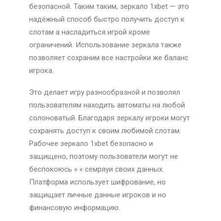
безопасной. Таким таким, зеркало 1xbet — это
надёжный способ быстро получить доступ к
слотам а насладиться игрой кроме
ограничений. Использование зеркала также
позволяет сохраним все настройки же баланс
игрока.
Это делает игру разнообразной и позволял
пользователям находить автоматы на любой
солоноватый. Благодаря зеркалу игроки могут
сохранять доступ к своим любимой слотам.
Рабочее зеркало 1xbet безопасно и
защищено, поэтому пользователи могут не
беспокоюсь » « семряуи своих данных.
Платформа использует шифрование, но
защищает личные данные игроков и но
финансовую информацию.