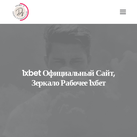
1xbet Официальный Сайт,
Зеркало Рабочее 1хбет