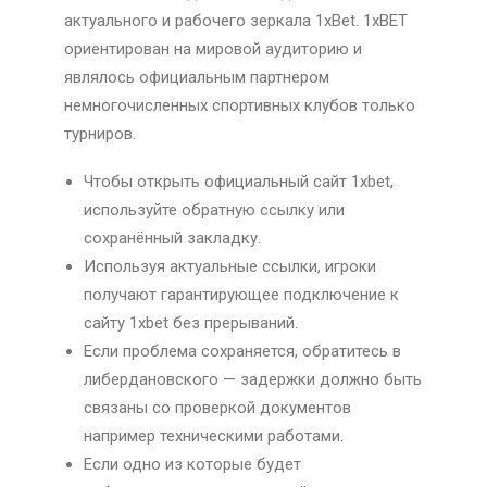
актуального и рабочего зеркала 1xBet. 1xBET
ориентирован на мировой аудиторию и
являлось официальным партнером
немногочисленных спортивных клубов только
турниров.
Чтобы открыть официальный сайт 1xbet,
используйте обратную ссылку или
сохранённый закладку.
Используя актуальные ссылки, игроки
получают гарантирующее подключение к
сайту 1xbet без прерываний.
Если проблема сохраняется, обратитесь в
либердановского — задержки должно быть
связаны со проверкой документов
например техническими работами.
Если одно из которые будет