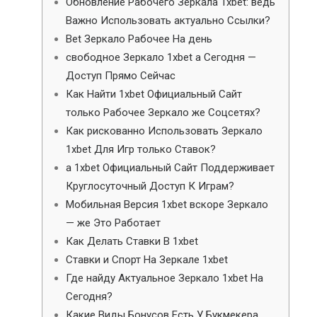
Обновление Рабочего Зеркала 1xbet: ведь
Важно Использовать актуально Ссылки?
Bet Зеркало Рабочее На день
свободное Зеркало 1xbet а Сегодня —
Доступ Прямо Сейчас
Как Найти 1xbet Официальный Сайт
только Рабочее Зеркало же Соцсетях?
Как рискованно Использовать Зеркало
1xbet Для Игр только Ставок?
а 1xbet Официальный Сайт Поддерживает
Круглосуточный Доступ К Играм?
Мобильная Версия 1xbet вскоре Зеркало
— же Это Работает
Как Делать Ставки В 1xbet
Ставки и Спорт На Зеркале 1xbet
Где найду Актуальное Зеркало 1xbet На
Сегодня?
Какие Виды Бонусов Есть У Букмекера