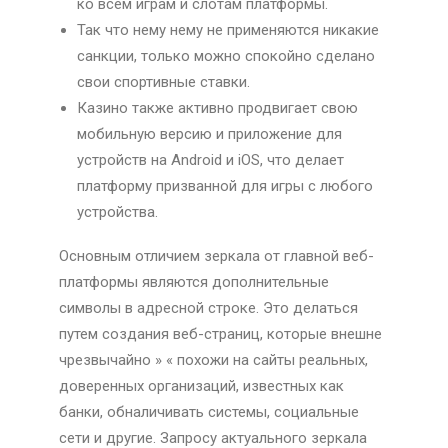
ко всем играм и слотам платформы.
Так что нему нему не применяются никакие
санкции, только можно спокойно сделано
свои спортивные ставки.
Казино также активно продвигает свою
мобильную версию и приложение для
устройств на Android и iOS, что делает
платформу призванной для игры с любого
устройства.
Основным отличием зеркала от главной веб-
платформы являются дополнительные
символы в адресной строке. Это делаться
путем создания веб-страниц, которые внешне
чрезвычайно » « похожи на сайты реальных,
доверенных организаций, известных как
банки, обналичивать системы, социальные
сети и другие. Запросу актуального зеркала