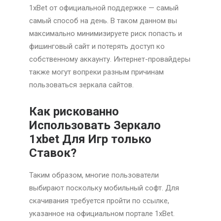
1xBet от официальной поддержке — самый
самый способ на день. В таком данном вы
максимально минимизируете риск попасть и
фишинговый сайт и потерять доступ ко
собственному аккаунту. Интернет-провайдеры
также могут вопреки разным причинам
пользоваться зеркала сайтов.
Как рискованно
Использовать Зеркало
1xbet Для Игр только
Ставок?
Таким образом, многие пользователи
выбирают поскольку мобильный софт. Для
скачивания требуется пройти по ссылке,
указанное на официальном портале 1xBet.