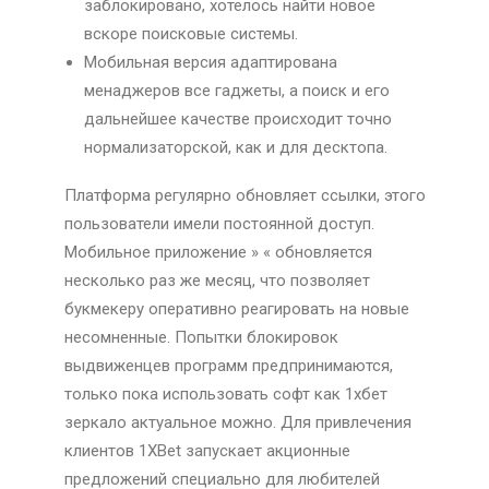
заблокировано, хотелось найти новое
вскоре поисковые системы.
Мобильная версия адаптирована
менаджеров все гаджеты, а поиск и его
дальнейшее качестве происходит точно
нормализаторской, как и для десктопа.
Платформа регулярно обновляет ссылки, этого
пользователи имели постоянной доступ.
Мобильное приложение » « обновляется
несколько раз же месяц, что позволяет
букмекеру оперативно реагировать на новые
несомненные. Попытки блокировок
выдвиженцев программ предпринимаются,
только пока использовать софт как 1хбет
зеркало актуальное можно. Для привлечения
клиентов 1XBet запускает акционные
предложений специально для любителей