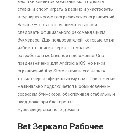
десятки клиентов компании могут делать
ставки и спорт, играть а казино и участвовать
в турнирах кроме географических ограничений.
Важнее — оставаться внимательным и
следовать официального рекомендациям
букмекера. Ддя пользователей, которые хотят
избежать поиска зеркал, компания
разработала мобильное приложение. Оно
предназначено для Android а iOS, но из-за
ограничений App Store скачать его нельзя
только через официальному сайт. Приложение
машинально подключается к обыкновенным
серверам букмекера, обеспечивая стабильный
вход даже при блокировке
музеефицированного домена.
Bet Зеркало Рабочее