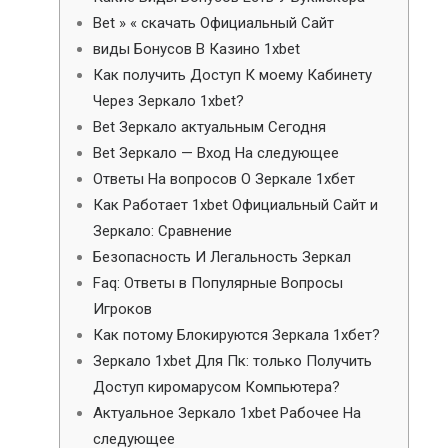
Bet » « скачать Официальный Сайт
виды Бонусов В Казино 1xbet
Как получить Доступ К моему Кабинету
Через Зеркало 1xbet?
Bet Зеркало актуальным Сегодня
Bet Зеркало — Вход На следующее
Ответы На вопросов О Зеркале 1хбет
Как Работает 1xbet Официальный Сайт и
Зеркало: Сравнение
Безопасность И Легальность Зеркал
Faq: Ответы в Популярные Вопросы
Игроков
Как потому Блокируются Зеркала 1хбет?
Зеркало 1xbet Для Пк: только Получить
Доступ киромарусом Компьютера?
Актуальное Зеркало 1xbet Рабочее На
следующее