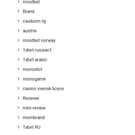
mostbet
Brand
casibom-tg
austria
mostbet norway
1xbet russian1
1xbet arabic
monoslot
monogame
casino svensk licens
Reviewe
mini-review
mombrand
1xbet RU