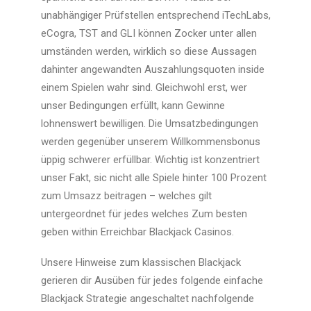
unabhängiger Prüfstellen entsprechend iTechLabs,
eCogra, TST and GLI können Zocker unter allen
umständen werden, wirklich so diese Aussagen
dahinter angewandten Auszahlungsquoten inside
einem Spielen wahr sind. Gleichwohl erst, wer
unser Bedingungen erfüllt, kann Gewinne
lohnenswert bewilligen. Die Umsatzbedingungen
werden gegenüber unserem Willkommensbonus
üppig schwerer erfüllbar. Wichtig ist konzentriert
unser Fakt, sic nicht alle Spiele hinter 100 Prozent
zum Umsazz beitragen – welches gilt
untergeordnet für jedes welches Zum besten
geben within Erreichbar Blackjack Casinos.
Unsere Hinweise zum klassischen Blackjack
gerieren dir Ausüben für jedes folgende einfache
Blackjack Strategie angeschaltet nachfolgende