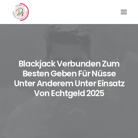
Blackjack Verbunden Zum
Besten Geben Für Nüsse
Unter Anderem Unter Einsatz
Von Echtgeld 2025