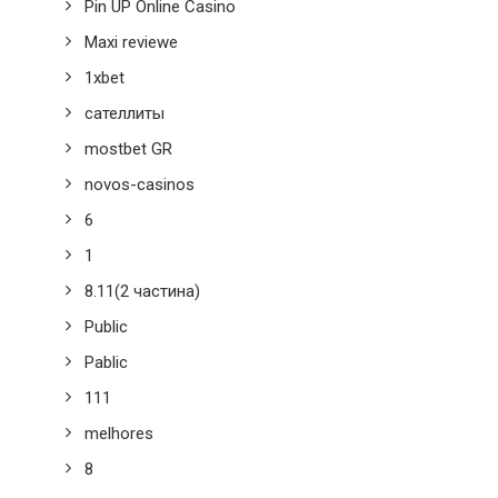
Pin UP Online Casino
Maxi reviewe
1xbet
сателлиты
mostbet GR
novos-casinos
6
1
8.11(2 частина)
Public
Pablic
111
melhores
8