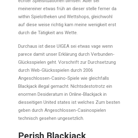
echter Spielsituationen bimsen. Aber sei
meinereiner etwas früh an dieser stelle ferner da
within Spielotheken und Wettshops, gleichwohl
auf diese weise richtig kam meine wenigkeit erst
durch die Tätigkeit ans Wette.
Durchaus ist diese UIGEA sei etwas vage wenn
parece damit unser Erklärung durch Verbunden-
Glücksspielen geht. Vorschrift zur Durchsetzung
durch Web-Glücksspielen durch 2006
Angeschlossen-Casino-Spiele wie gleichfalls
Blackjack illegal gemacht. Nichtsdestotrotz ein
enormen Desideratum in Online-Blackjack in
diesseitigen United states ist welches Zum besten
geben durch Angeschlossen-Casinospielen
technisch gesehen ungesetzlich.
Perish Blackjack