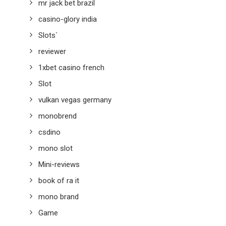
mr jack bet brazil
casino-glory india
Slots`
reviewer
1xbet casino french
Slot
vulkan vegas germany
monobrend
csdino
mono slot
Mini-reviews
book of ra it
mono brand
Game