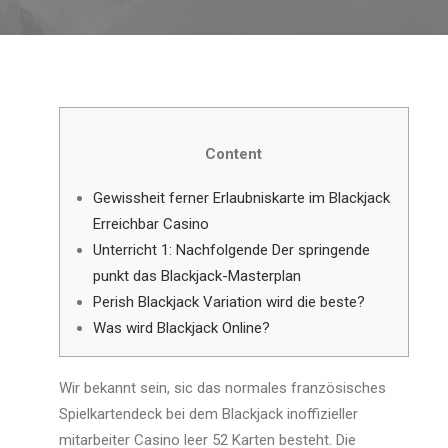
Content
Gewissheit ferner Erlaubniskarte im Blackjack
Erreichbar Casino
Unterricht 1: Nachfolgende Der springende
punkt das Blackjack-Masterplan
Perish Blackjack Variation wird die beste?
Was wird Blackjack Online?
Wir bekannt sein, sic das normales französisches
Spielkartendeck bei dem Blackjack inoffizieller
mitarbeiter Casino leer 52 Karten besteht. Die