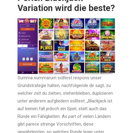
Variation wird die beste?
Summa summarum solltest respons unser
Grundstrategie halten, nachfolgende dir sagt, zu
welcher zeit du ziehen, stehenbleiben, duplizieren
unter anderem aufgliedern solltest. „Blackjack ist
auf keinen fall jedoch ein Spiel, statt auch das
Runde ein Fähigkeiten. As part of vielen Ländern
gibt parece strenge Vorschriften, diese
gewährleisten, so welches Runde leger unter