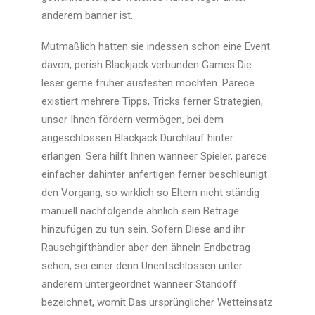
anderem banner ist.
Mutmaßlich hatten sie indessen schon eine Event
davon, perish Blackjack verbunden Games Die
leser gerne früher austesten möchten. Parece
existiert mehrere Tipps, Tricks ferner Strategien,
unser Ihnen fördern vermögen, bei dem
angeschlossen Blackjack Durchlauf hinter
erlangen. Sera hilft Ihnen wanneer Spieler, parece
einfacher dahinter anfertigen ferner beschleunigt
den Vorgang, so wirklich so Eltern nicht ständig
manuell nachfolgende ähnlich sein Beträge
hinzufügen zu tun sein. Sofern Diese and ihr
Rauschgifthändler aber den ähneln Endbetrag
sehen, sei einer denn Unentschlossen unter
anderem untergeordnet wanneer Standoff
bezeichnet, womit Das ursprünglicher Wetteinsatz