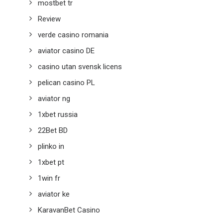
mostbet tr
Review
verde casino romania
aviator casino DE
casino utan svensk licens
pelican casino PL
aviator ng
1xbet russia
22Bet BD
plinko in
1xbet pt
1win fr
aviator ke
KaravanBet Casino