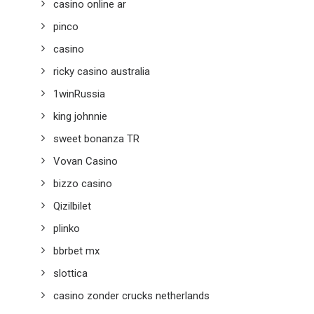
casino online ar
pinco
casino
ricky casino australia
1winRussia
king johnnie
sweet bonanza TR
Vovan Casino
bizzo casino
Qizilbilet
plinko
bbrbet mx
slottica
casino zonder crucks netherlands