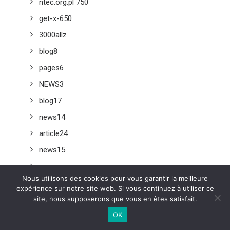
ntec.org.pl 750
get-x-650
3000allz
blog8
pages6
NEWS3
blog17
news14
article24
news15
w
Nous utilisons des cookies pour vous garantir la meilleure
e
expérience sur notre site web. Si vous continuez à utiliser ce
site, nous supposerons que vous en êtes satisfait.
r
OK
города-италии-10