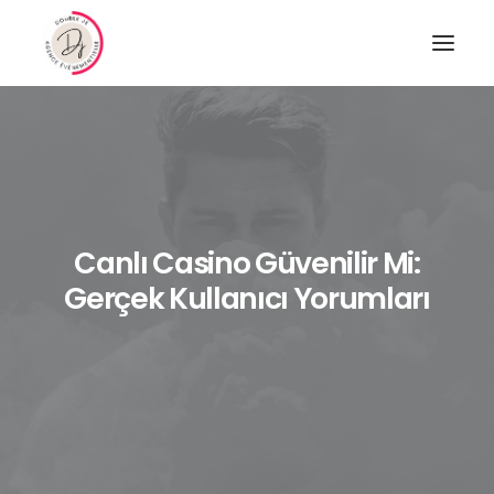
Canlı Casino Güvenilir Mi:
Gerçek Kullanıcı Yorumları