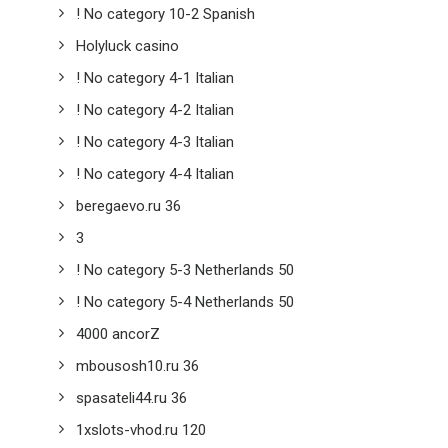
! No category 10-2 Spanish
Holyluck casino
! No category 4-1 Italian
! No category 4-2 Italian
! No category 4-3 Italian
! No category 4-4 Italian
beregaevo.ru 36
3
! No category 5-3 Netherlands 50
! No category 5-4 Netherlands 50
4000 ancorZ
mbousosh10.ru 36
spasateli44.ru 36
1xslots-vhod.ru 120