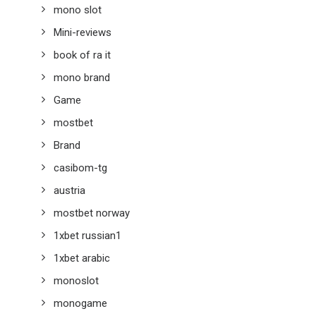
mono slot
Mini-reviews
book of ra it
mono brand
Game
mostbet
Brand
casibom-tg
austria
mostbet norway
1xbet russian1
1xbet arabic
monoslot
monogame