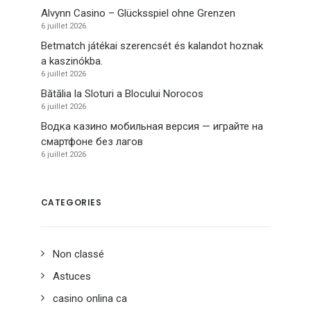
Alvynn Casino – Glücksspiel ohne Grenzen
6 juillet 2026
Betmatch játékai szerencsét és kalandot hoznak
a kaszinókba.
6 juillet 2026
Bătălia la Sloturi a Blocului Norocos
6 juillet 2026
Водка казино мобильная версия — играйте на
смартфоне без лагов
6 juillet 2026
CATEGORIES
Non classé
Astuces
casino onlina ca