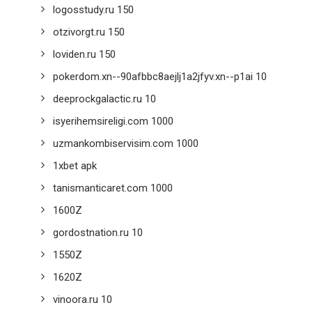
logosstudy.ru 150
otzivorgt.ru 150
loviden.ru 150
pokerdom.xn--90afbbc8aejlj1a2jfyv.xn--p1ai 10
deeprockgalactic.ru 10
isyerihemsireligi.com 1000
uzmankombiservisim.com 1000
1xbet apk
tanismanticaret.com 1000
1600Z
gordostnation.ru 10
1550Z
1620Z
vinoora.ru 10