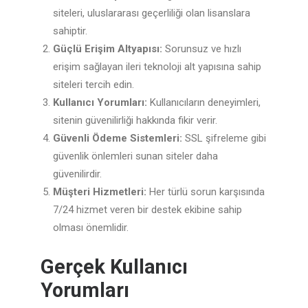
siteleri, uluslararası geçerliliği olan lisanslara
sahiptir.
Güçlü Erişim Altyapısı:
Sorunsuz ve hızlı
erişim sağlayan ileri teknoloji alt yapısına sahip
siteleri tercih edin.
Kullanıcı Yorumları:
Kullanıcıların deneyimleri,
sitenin güvenilirliği hakkında fikir verir.
Güvenli Ödeme Sistemleri:
SSL şifreleme gibi
güvenlik önlemleri sunan siteler daha
güvenilirdir.
Müşteri Hizmetleri:
Her türlü sorun karşısında
7/24 hizmet veren bir destek ekibine sahip
olması önemlidir.
Gerçek Kullanıcı
Yorumları