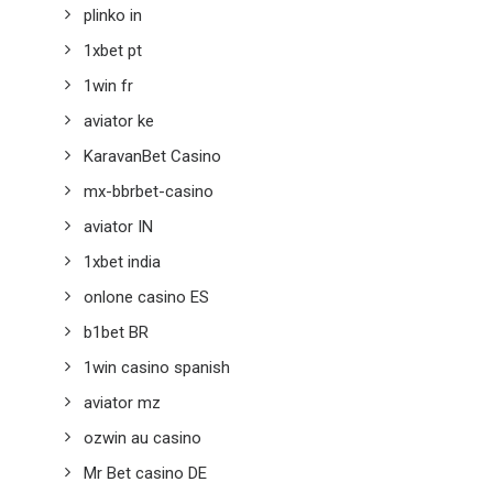
plinko in
1xbet pt
1win fr
aviator ke
KaravanBet Casino
mx-bbrbet-casino
aviator IN
1xbet india
onlone casino ES
b1bet BR
1win casino spanish
aviator mz
ozwin au casino
Mr Bet casino DE