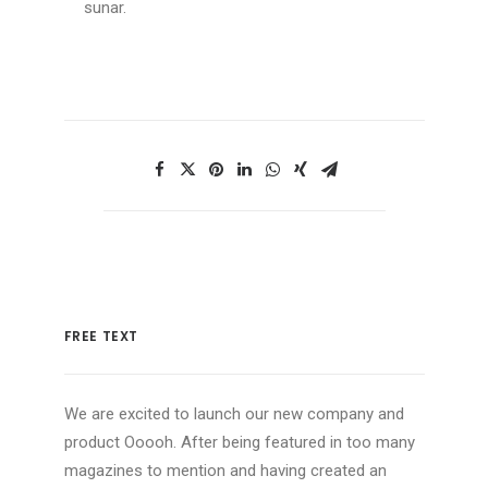
sunar.
FREE TEXT
We are excited to launch our new company and
product Ooooh. After being featured in too many
magazines to mention and having created an