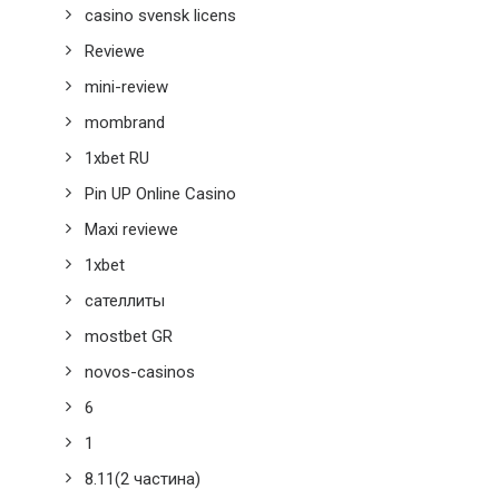
casino svensk licens
Reviewe
mini-review
mombrand
1xbet RU
Pin UP Online Casino
Maxi reviewe
1xbet
сателлиты
mostbet GR
novos-casinos
6
1
8.11(2 частина)