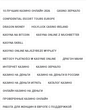
10 ЛУЧШИХ КАЗИНО ОНЛАЙН 2026
CASINO ЗЕРКАЛО
CONFIDENTIAL ESCORT TOURS EUROPE
DRAGON MONEY
HOLYLUCK CASINO IRELAND
KASYNA NA BITCOIN
KASYNA ONLINE Z MUCHBETTER
KASYNA SKRILL
KASYNO ONLINE NAJSZYBSZE WYPŁATY
METODY PŁATNOŚCI W KASYNIE ONLINE
ДРАГОН МАНИ
ИНТЕРНЕТ КАЗИНО
КАЗИНО ЗЕРКАЛО
КАЗИНО НА ДЕНЬГИ
КАЗИНО НА ДЕНЬГИ В РОССИИ
КАЗИНО НА ДЕНЬГИ ИГРАТЬ
КАТАЛОГ КАЗИНО
ОНЛАЙН КАЗИНО НА ДЕНЬГИ
ПРОВЕРЕННЫЕ КАЗИНО ОНЛАЙН
РАБОТА ДЛЯ ЖЕНЩИН В ЕВРОПЕ С ПОДДЕРЖКОЙ