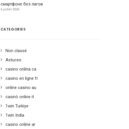
смартфоне без лагов
6 juillet 2026
CATEGORIES
Non classé
Astuces
casino onlina ca
casino en ligne fr
online casino au
casinò online it
1win Turkiye
1win India
casino online ar