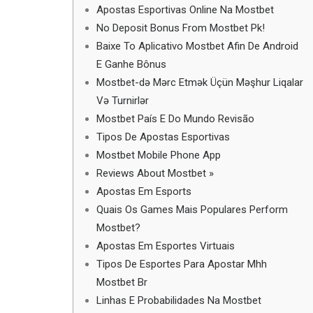
Apostas Esportivas Online Na Mostbet
No Deposit Bonus From Mostbet Pk!
Baixe To Aplicativo Mostbet Afin De Android
E Ganhe Bônus
Mostbet-də Mərc Etmək Üçün Məşhur Liqalar
Və Turnirlər
Mostbet País E Do Mundo Revisão
Tipos De Apostas Esportivas
Mostbet Mobile Phone App
Reviews About Mostbet »
Apostas Em Esports
Quais Os Games Mais Populares Perform
Mostbet?
Apostas Em Esportes Virtuais
Tipos De Esportes Para Apostar Mhh
Mostbet Br
Linhas E Probabilidades Na Mostbet