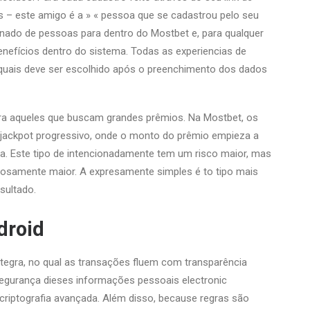
s – este amigo é a » « pessoa que se cadastrou pelo seu
inado de pessoas para dentro do Mostbet e, para qualquer
enefícios dentro do sistema. Todas as experiencias de
quais deve ser escolhido após o preenchimento dos dados
ra aqueles que buscam grandes prêmios. Na Mostbet, os
 jackpot progressivo, onde o monto do prêmio empieza a
sa. Este tipo de intencionadamente tem um risco maior, mas
grosamente maior. A expresamente simples é to tipo mais
sultado.
droid
tegra, no qual as transações fluem com transparência
egurança dieses informações pessoais electronic
r criptografia avançada. Além disso, because regras são