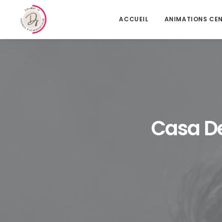
ACCUEIL
ANIMATIONS CE
Casa D