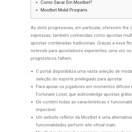
Como Sacar Em Mostbet?
Mostbet Mobil Proqramı
As slots progressivas, em particular, oferecem the
expressas, também conhecidas como apostas multil
apostas combinadas tradicionais. Graças a essa fl
notevole para apostadores experientes, uma vez os
prognósticos falhem.
O portal disponibiliza uma vasta seleção de moda
seleção do esporte privilegiado para apostar.
Para apoiar os jogadores em momentos difíceis 
Fortunate Loser, que acknowledge apostas grátis
Ele contém todas as características e funcionali
impecável.
Um website refletor da Mostbet é uma alternat
funcionalidades perform site oficial main.