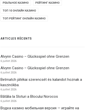
РЕАЛЬНОЕ КАЗИНО
РЕЙТИНГ КАЗИНО
ТОП 10 ОНЛАЙН КАЗИНО
ТОП РЕЙТИНГ ОНЛАЙН КАЗИНО
ARTICLES RÉCENTS
Alvynn Casino – Glücksspiel ohne Grenzen
6 juillet 2026
Alvynn Casino – Glücksspiel ohne Grenzen
6 juillet 2026
Betmatch játékai szerencsét és kalandot hoznak a
kaszinókba.
6 juillet 2026
Bătălia la Sloturi a Blocului Norocos
6 juillet 2026
Водка казино мобильная версия — играйте на