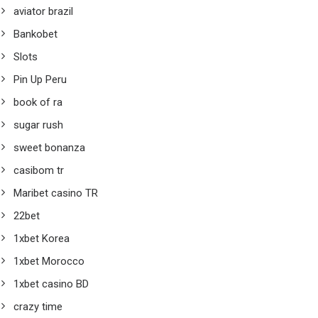
aviator brazil
Bankobet
Slots
Pin Up Peru
book of ra
sugar rush
sweet bonanza
casibom tr
Maribet casino TR
22bet
1xbet Korea
1xbet Morocco
1xbet casino BD
crazy time