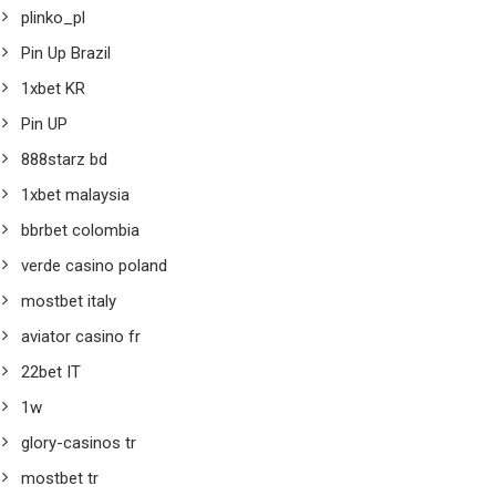
plinko_pl
Pin Up Brazil
1xbet KR
Pin UP
888starz bd
1xbet malaysia
bbrbet colombia
verde casino poland
mostbet italy
aviator casino fr
22bet IT
1w
glory-casinos tr
mostbet tr