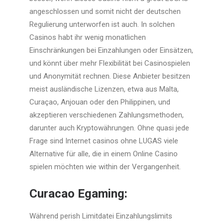
angeschlossen und somit nicht der deutschen
Regulierung unterworfen ist auch. In solchen
Casinos habt ihr wenig monatlichen
Einschränkungen bei Einzahlungen oder Einsätzen,
und könnt über mehr Flexibilität bei Casinospielen
und Anonymität rechnen. Diese Anbieter besitzen
meist ausländische Lizenzen, etwa aus Malta,
Curaçao, Anjouan oder den Philippinen, und
akzeptieren verschiedenen Zahlungsmethoden,
darunter auch Kryptowährungen. Ohne quasi jede
Frage sind Internet casinos ohne LUGAS viele
Alternative für alle, die in einem Online Casino
spielen möchten wie within der Vergangenheit.
Curacao Egaming:
Während perish Limitdatei Einzahlungslimits