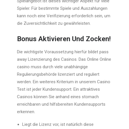
Spielangebot ist dieses wichtiger Aspekt für viele
Spieler. Für bestimmte Spiele und Auszahlungen
kann noch eine Verifizierung erforderlich sein, um
die Zuversichtlichkeit zu gewährleisten.
Bonus Aktivieren Und Zocken!
Die wichtigste Voraussetzung hierfür bildet pass
away Lizenzierung des Casinos. Das Online Online
casino muss durch viele unabhängige
Regulierungsbehörde lizenziert und reguliert
werden. Ein weiteres Kriterium in unserem Casino
Test ist jeder Kundensupport. Ein attraktives
Casinos können Sie anhand eines stomach
erreichbaren und hilfsbereiten Kundensupports
erkennen.
Liegt die Lizenz vor, ist natürlich diese