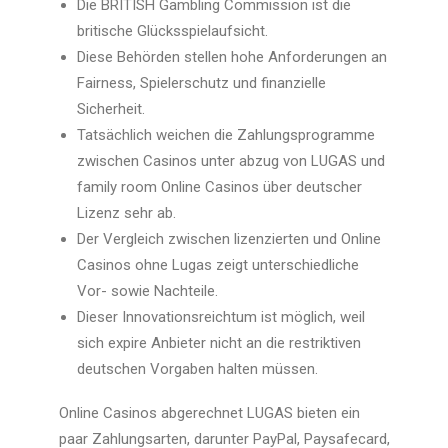
Die BRITISH Gambling Commission ist die
britische Glücksspielaufsicht.
Diese Behörden stellen hohe Anforderungen an
Fairness, Spielerschutz und finanzielle
Sicherheit.
Tatsächlich weichen die Zahlungsprogramme
zwischen Casinos unter abzug von LUGAS und
family room Online Casinos über deutscher
Lizenz sehr ab.
Der Vergleich zwischen lizenzierten und Online
Casinos ohne Lugas zeigt unterschiedliche
Vor- sowie Nachteile.
Dieser Innovationsreichtum ist möglich, weil
sich expire Anbieter nicht an die restriktiven
deutschen Vorgaben halten müssen.
Online Casinos abgerechnet LUGAS bieten ein
paar Zahlungsarten, darunter PayPal, Paysafecard,