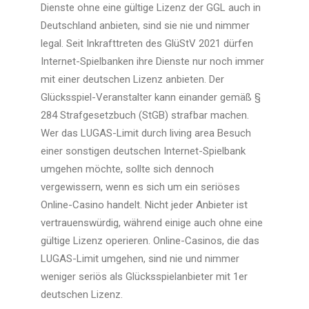
Dienste ohne eine gültige Lizenz der GGL auch in
Deutschland anbieten, sind sie nie und nimmer
legal. Seit Inkrafttreten des GlüStV 2021 dürfen
Internet-Spielbanken ihre Dienste nur noch immer
mit einer deutschen Lizenz anbieten. Der
Glücksspiel-Veranstalter kann einander gemäß §
284 Strafgesetzbuch (StGB) strafbar machen.
Wer das LUGAS-Limit durch living area Besuch
einer sonstigen deutschen Internet-Spielbank
umgehen möchte, sollte sich dennoch
vergewissern, wenn es sich um ein seriöses
Online-Casino handelt. Nicht jeder Anbieter ist
vertrauenswürdig, während einige auch ohne eine
gültige Lizenz operieren. Online-Casinos, die das
LUGAS-Limit umgehen, sind nie und nimmer
weniger seriös als Glücksspielanbieter mit 1er
deutschen Lizenz.