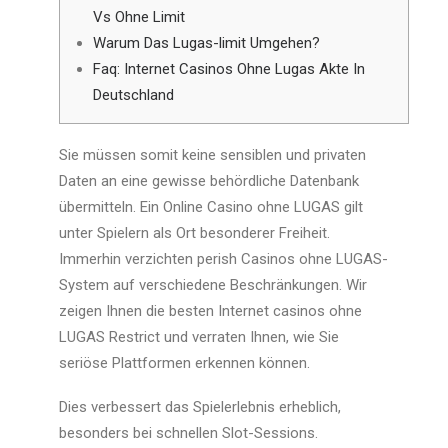
Vs Ohne Limit
Warum Das Lugas-limit Umgehen?
Faq: Internet Casinos Ohne Lugas Akte In
Deutschland
Sie müssen somit keine sensiblen und privaten
Daten an eine gewisse behördliche Datenbank
übermitteln. Ein Online Casino ohne LUGAS gilt
unter Spielern als Ort besonderer Freiheit.
Immerhin verzichten perish Casinos ohne LUGAS-
System auf verschiedene Beschränkungen. Wir
zeigen Ihnen die besten Internet casinos ohne
LUGAS Restrict und verraten Ihnen, wie Sie
seriöse Plattformen erkennen können.
Dies verbessert das Spielerlebnis erheblich,
besonders bei schnellen Slot-Sessions.