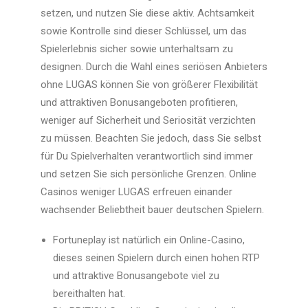
setzen, und nutzen Sie diese aktiv. Achtsamkeit
sowie Kontrolle sind dieser Schlüssel, um das
Spielerlebnis sicher sowie unterhaltsam zu
designen. Durch die Wahl eines seriösen Anbieters
ohne LUGAS können Sie von größerer Flexibilität
und attraktiven Bonusangeboten profitieren,
weniger auf Sicherheit und Seriosität verzichten
zu müssen. Beachten Sie jedoch, dass Sie selbst
für Du Spielverhalten verantwortlich sind immer
und setzen Sie sich persönliche Grenzen. Online
Casinos weniger LUGAS erfreuen einander
wachsender Beliebtheit bauer deutschen Spielern.
Fortuneplay ist natürlich ein Online-Casino,
dieses seinen Spielern durch einen hohen RTP
und attraktive Bonusangebote viel zu
bereithalten hat.