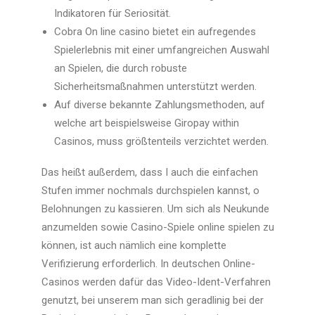
Indikatoren für Seriosität.
Cobra On line casino bietet ein aufregendes
Spielerlebnis mit einer umfangreichen Auswahl
an Spielen, die durch robuste
Sicherheitsmaßnahmen unterstützt werden.
Auf diverse bekannte Zahlungsmethoden, auf
welche art beispielsweise Giropay within
Casinos, muss größtenteils verzichtet werden.
Das heißt außerdem, dass I auch die einfachen
Stufen immer nochmals durchspielen kannst, o
Belohnungen zu kassieren. Um sich als Neukunde
anzumelden sowie Casino-Spiele online spielen zu
können, ist auch nämlich eine komplette
Verifizierung erforderlich. In deutschen Online-
Casinos werden dafür das Video-Ident-Verfahren
genutzt, bei unserem man sich geradlinig bei der