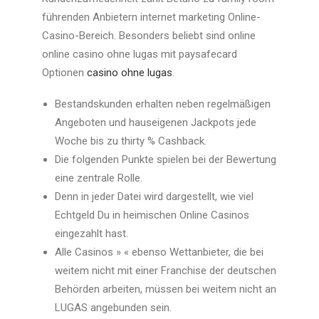
führenden Anbietern internet marketing Online-
Casino-Bereich. Besonders beliebt sind online
online casino ohne lugas mit paysafecard
Optionen
casino ohne lugas
.
Bestandskunden erhalten neben regelmäßigen
Angeboten und hauseigenen Jackpots jede
Woche bis zu thirty % Cashback.
Die folgenden Punkte spielen bei der Bewertung
eine zentrale Rolle.
Denn in jeder Datei wird dargestellt, wie viel
Echtgeld Du in heimischen Online Casinos
eingezahlt hast.
Alle Casinos » « ebenso Wettanbieter, die bei
weitem nicht mit einer Franchise der deutschen
Behörden arbeiten, müssen bei weitem nicht an
LUGAS angebunden sein.