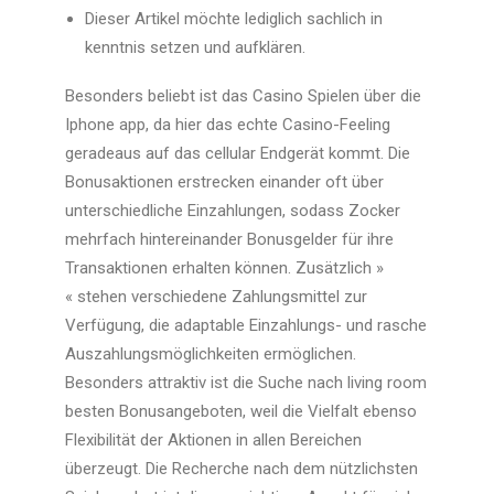
Dieser Artikel möchte lediglich sachlich in
kenntnis setzen und aufklären.
Besonders beliebt ist das Casino Spielen über die
Iphone app, da hier das echte Casino-Feeling
geradeaus auf das cellular Endgerät kommt. Die
Bonusaktionen erstrecken einander oft über
unterschiedliche Einzahlungen, sodass Zocker
mehrfach hintereinander Bonusgelder für ihre
Transaktionen erhalten können. Zusätzlich »
« stehen verschiedene Zahlungsmittel zur
Verfügung, die adaptable Einzahlungs- und rasche
Auszahlungsmöglichkeiten ermöglichen.
Besonders attraktiv ist die Suche nach living room
besten Bonusangeboten, weil die Vielfalt ebenso
Flexibilität der Aktionen in allen Bereichen
überzeugt. Die Recherche nach dem nützlichsten