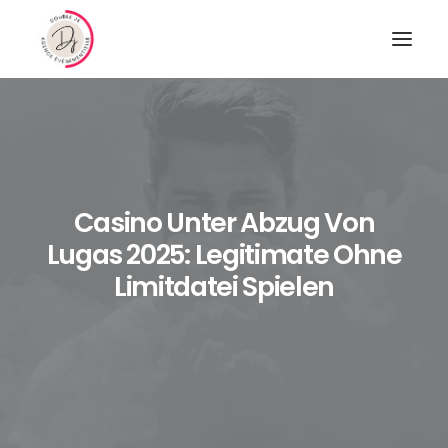
Casino Unter Abzug Von
Lugas 2025: Legitimate Ohne
Limitdatei Spielen