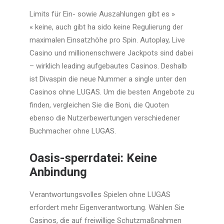
Limits für Ein- sowie Auszahlungen gibt es »
« keine, auch gibt ha sido keine Regulierung der
maximalen Einsatzhöhe pro Spin. Autoplay, Live
Casino und millionenschwere Jackpots sind dabei
– wirklich leading aufgebautes Casinos. Deshalb
ist Divaspin die neue Nummer a single unter den
Casinos ohne LUGAS. Um die besten Angebote zu
finden, vergleichen Sie die Boni, die Quoten
ebenso die Nutzerbewertungen verschiedener
Buchmacher ohne LUGAS.
Oasis-sperrdatei: Keine
Anbindung
Verantwortungsvolles Spielen ohne LUGAS
erfordert mehr Eigenverantwortung. Wählen Sie
Casinos, die auf freiwillige Schutzmaßnahmen