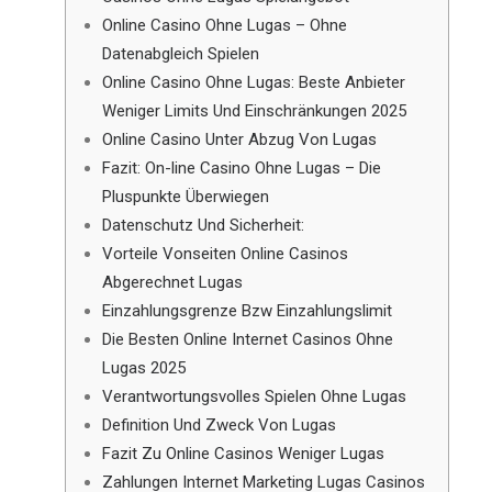
Online Casino Ohne Lugas – Ohne
Datenabgleich Spielen
Online Casino Ohne Lugas: Beste Anbieter
Weniger Limits Und Einschränkungen 2025
Online Casino Unter Abzug Von Lugas
Fazit: On-line Casino Ohne Lugas – Die
Pluspunkte Überwiegen
Datenschutz Und Sicherheit:
Vorteile Vonseiten Online Casinos
Abgerechnet Lugas
Einzahlungsgrenze Bzw Einzahlungslimit
Die Besten Online Internet Casinos Ohne
Lugas 2025
Verantwortungsvolles Spielen Ohne Lugas
Definition Und Zweck Von Lugas
Fazit Zu Online Casinos Weniger Lugas
Zahlungen Internet Marketing Lugas Casinos