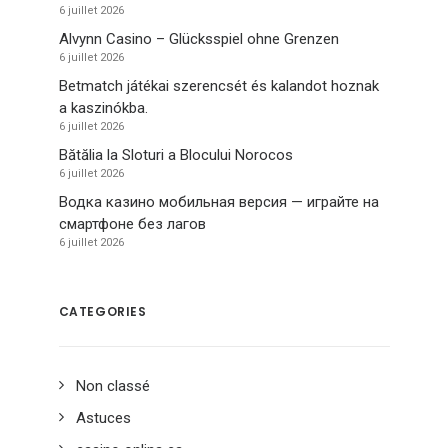
6 juillet 2026
Alvynn Casino – Glücksspiel ohne Grenzen
6 juillet 2026
Betmatch játékai szerencsét és kalandot hoznak
a kaszinókba.
6 juillet 2026
Bătălia la Sloturi a Blocului Norocos
6 juillet 2026
Водка казино мобильная версия — играйте на
смартфоне без лагов
6 juillet 2026
CATEGORIES
Non classé
Astuces