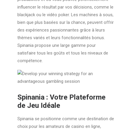
influencer le résultat par vos décisions, comme le
blackjack ou le vidéo poker. Les machines à sous,
bien que plus basées sur la chance, peuvent offrir
des expériences passionnantes grâce à leurs
thèmes variés et leurs fonctionnalités bonus.
Spinania propose une large gamme pour
satisfaire tous les goûts et tous les niveaux de
compétence.
Spinania : Votre Plateforme
de Jeu Idéale
Spinania se positionne comme une destination de
choix pour les amateurs de casino en ligne,