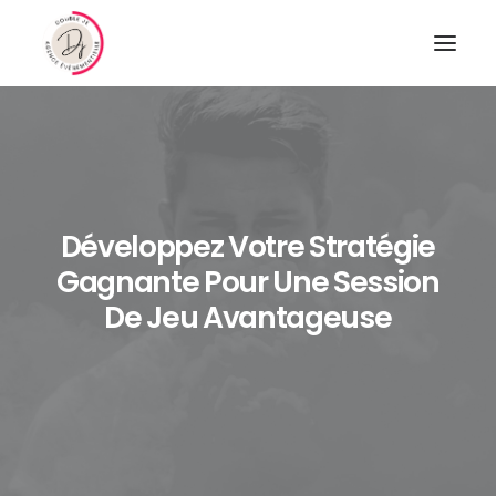
Développez Votre Stratégie
Gagnante Pour Une Session
De Jeu Avantageuse