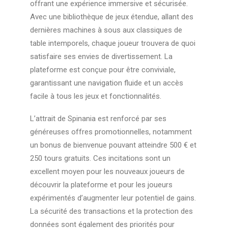
offrant une expérience immersive et sécurisée.
Avec une bibliothèque de jeux étendue, allant des
dernières machines à sous aux classiques de
table intemporels, chaque joueur trouvera de quoi
satisfaire ses envies de divertissement. La
plateforme est conçue pour être conviviale,
garantissant une navigation fluide et un accès
facile à tous les jeux et fonctionnalités.
L’attrait de Spinania est renforcé par ses
généreuses offres promotionnelles, notamment
un bonus de bienvenue pouvant atteindre 500 € et
250 tours gratuits. Ces incitations sont un
excellent moyen pour les nouveaux joueurs de
découvrir la plateforme et pour les joueurs
expérimentés d’augmenter leur potentiel de gains.
La sécurité des transactions et la protection des
données sont également des priorités pour