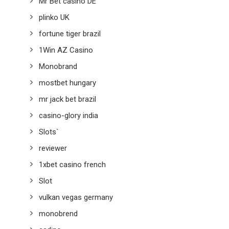
Mr Bet casino DE
plinko UK
fortune tiger brazil
1Win AZ Casino
Monobrand
mostbet hungary
mr jack bet brazil
casino-glory india
Slots`
reviewer
1xbet casino french
Slot
vulkan vegas germany
monobrend