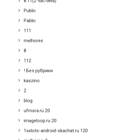
8.11(2 частина)
Public
Pablic
111
melhores
8
112
! Без рубрики
kaszino
2
blog
ufmsra.ru 20
imageloop.ru 20
1xslots-android-skachat.ru 120