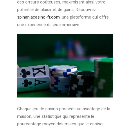
des erreurs coûteuses, maximisant ainsi votre
potentiel de plaisir et de gains. Découvrez
spinaniacasino-fr.com
, une plateforme qui offre
une expérience de jeu immersive.
Chaque jeu de casino possède un avantage de la
maison, une statistique qui représente le
pourcentage moyen des mises que le casino