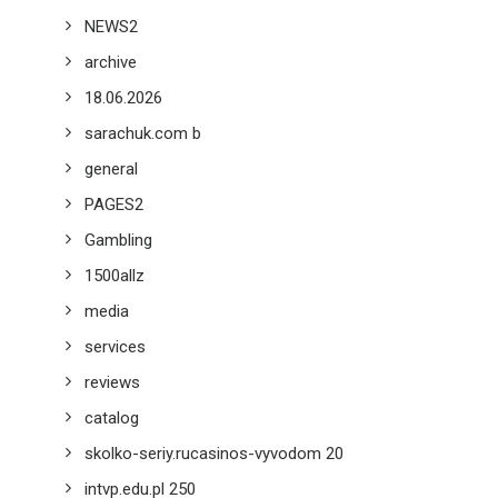
NEWS2
archive
18.06.2026
sarachuk.com b
general
PAGES2
Gambling
1500allz
media
services
reviews
catalog
skolko-seriy.rucasinos-vyvodom 20
intvp.edu.pl 250