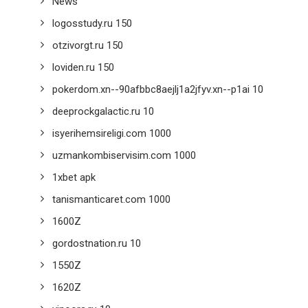
News
logosstudy.ru 150
otzivorgt.ru 150
loviden.ru 150
pokerdom.xn--90afbbc8aejlj1a2jfyv.xn--p1ai 10
deeprockgalactic.ru 10
isyerihemsireligi.com 1000
uzmankombiservisim.com 1000
1xbet apk
tanismanticaret.com 1000
1600Z
gordostnation.ru 10
1550Z
1620Z