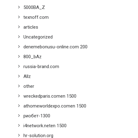
5000BA_Z
texnoff.com
articles
Uncategorized
denemebonusu-online.com 200
800_bAz
russia-brand.com
Allz
other
wreckedparis.comen 1500
athomeworldexpo.comen 1500
риобет-1300
i4network.neten 1500
hr-solution.org