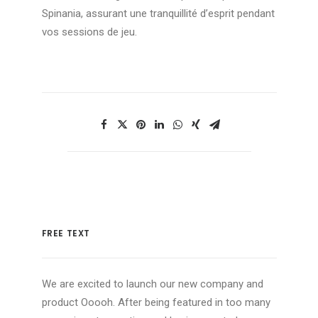
Spinania, assurant une tranquillité d’esprit pendant
vos sessions de jeu.
FREE TEXT
We are excited to launch our new company and
product Ooooh. After being featured in too many