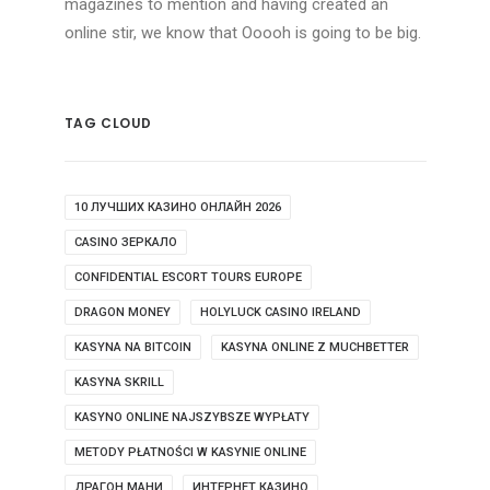
magazines to mention and having created an
online stir, we know that Ooooh is going to be big.
TAG CLOUD
10 ЛУЧШИХ КАЗИНО ОНЛАЙН 2026
CASINO ЗЕРКАЛО
CONFIDENTIAL ESCORT TOURS EUROPE
DRAGON MONEY
HOLYLUCK CASINO IRELAND
KASYNA NA BITCOIN
KASYNA ONLINE Z MUCHBETTER
KASYNA SKRILL
KASYNO ONLINE NAJSZYBSZE WYPŁATY
METODY PŁATNOŚCI W KASYNIE ONLINE
ДРАГОН МАНИ
ИНТЕРНЕТ КАЗИНО