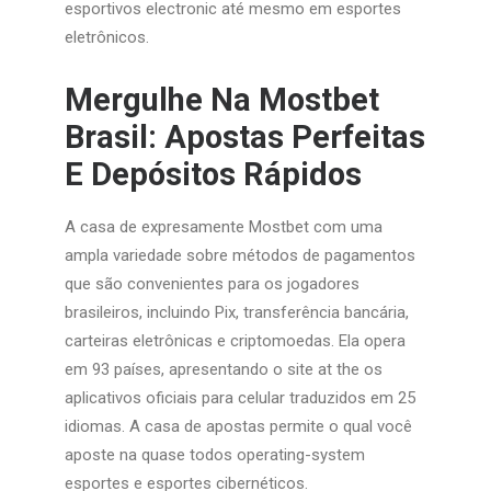
esportivos electronic até mesmo em esportes
eletrônicos.
Mergulhe Na Mostbet
Brasil: Apostas Perfeitas
E Depósitos Rápidos
A casa de expresamente Mostbet com uma
ampla variedade sobre métodos de pagamentos
que são convenientes para os jogadores
brasileiros, incluindo Pix, transferência bancária,
carteiras eletrônicas e criptomoedas. Ela opera
em 93 países, apresentando o site at the os
aplicativos oficiais para celular traduzidos em 25
idiomas. A casa de apostas permite o qual você
aposte na quase todos operating-system
esportes e esportes cibernéticos.