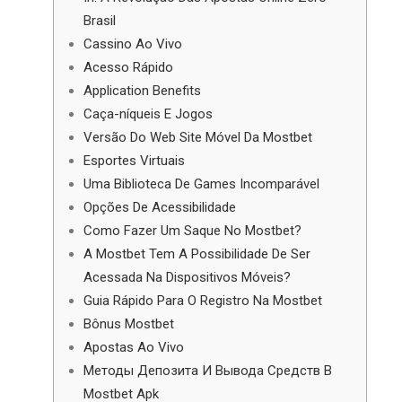
Brasil
Cassino Ao Vivo
Acesso Rápido
Application Benefits
Caça-níqueis E Jogos
Versão Do Web Site Móvel Da Mostbet
Esportes Virtuais
Uma Biblioteca De Games Incomparável
Opções De Acessibilidade
Como Fazer Um Saque No Mostbet?
A Mostbet Tem A Possibilidade De Ser
Acessada Na Dispositivos Móveis?
Guia Rápido Para O Registro Na Mostbet
Bônus Mostbet
Apostas Ao Vivo
Методы Депозита И Вывода Средств В
Mostbet Apk