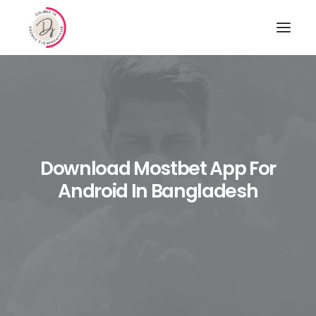
Download Mostbet App For
Android In Bangladesh