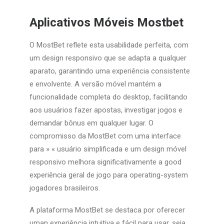
Aplicativos Móveis Mostbet
O MostBet reflete esta usabilidade perfeita, com
um design responsivo que se adapta a qualquer
aparato, garantindo uma experiência consistente
e envolvente. A versão móvel mantém a
funcionalidade completa do desktop, facilitando
aos usuários fazer apostas, investigar jogos e
demandar bônus em qualquer lugar. O
compromisso da MostBet com uma interface
para » « usuário simplificada e um design móvel
responsivo melhora significativamente a good
experiência geral de jogo para operating-system
jogadores brasileiros.
A plataforma MostBet se destaca por oferecer
uman experiência intuitiva e fácil para usar, seja