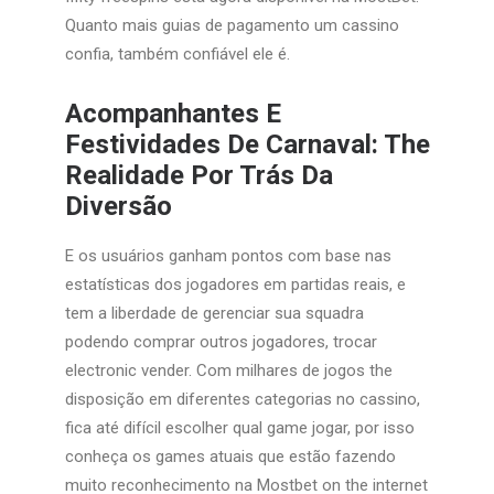
Quanto mais guias de pagamento um cassino
confia, também confiável ele é.
Acompanhantes E
Festividades De Carnaval: The
Realidade Por Trás Da
Diversão
E os usuários ganham pontos com base nas
estatísticas dos jogadores em partidas reais, e
tem a liberdade de gerenciar sua squadra
podendo comprar outros jogadores, trocar
electronic vender. Com milhares de jogos the
disposição em diferentes categorias no cassino,
fica até difícil escolher qual game jogar, por isso
conheça os games atuais que estão fazendo
muito reconhecimento na Mostbet on the internet