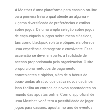
A Mostbet é uma plataforma para cassino on-line
para primeira linha o qual atende an alguma »
« gama diversificada de preferências e estilos
sobre jogos. De uma ampla seleção sobre jogos
de caça-níqueis a jogos sobre mesa clássicos,
tais como blackjack, roleta e pôquer, ela oferece
uma experiência abrangente e envolvente. Essa
ascensão se deve, em parte, à facilidade de
acesso proporcionada pela organizacion. O site
proporciona métodos de pagamento
convenientes e rápidos, além de o bônus de
boas-vindas atrativo que cativa novos usuários.
Isso facilita an entrada de novos apostadores no
mundo das apostas online. Com o app oficial de
uma Mostbet, você tem a possibilidade de jogar
jogos para cassino, apostar no ano de eventos