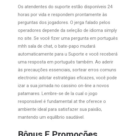
Os atendentes do suporte estão disponíveis 24
horas por vida e respondem prontamente às
perguntas dos jogadores. O jerga falado pelos
operadores depende da seleção de idioma simply
no site. Se você fizer uma pergunta em português
mhh sala de chat, o bate-papo mudará
automaticamente para u Suporte e você receberá
uma resposta em português também. Ao aderir
às precauções essenciais, sortear erros comuns
electronic adotar estratégias eficazes, você pode
izar a sua jornada no cassino on-line a novos
patamares. Lembre-se de la cual o jogo
responsável é fundamental at the oferece o
ambiente ideal para satisfazer sua paixão,
mantendo um equilíbrio saudável.
Bônus E Promoções