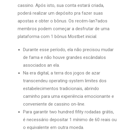
cassino. Após isto, sua conta estará criada,
poderá realizar um depósito pra fazer suas
apostas e obter o bônus. Os recém-lan?ados
membros podem começar a desfrutar de uma
plataforma com 1 bônus Mostbet inicial.
Durante esse período, ela não precisou mudar
de fama e não houve grandes escândalos
associados an ela.
Na era digital, a terra dos jogos de azar
transcendeu operating-system limites dos
estabelecimentos tradicionais, abrindo
caminho para uma experiência emocionante e
conveniente de cassino on-line.
Para garantir two hundred fifity rodadas grátis,
é necessário depositar 1 mínimo de 60 reais ou
o equivalente em outra moeda.