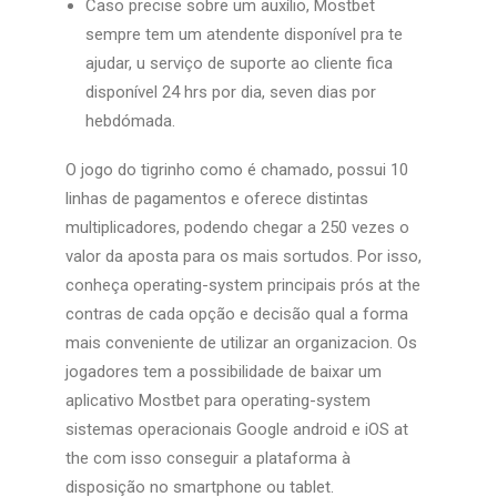
Caso precise sobre um auxílio, Mostbet
sempre tem um atendente disponível pra te
ajudar, u serviço de suporte ao cliente fica
disponível 24 hrs por dia, seven dias por
hebdómada.
O jogo do tigrinho como é chamado, possui 10
linhas de pagamentos e oferece distintas
multiplicadores, podendo chegar a 250 vezes o
valor da aposta para os mais sortudos. Por isso,
conheça operating-system principais prós at the
contras de cada opção e decisão qual a forma
mais conveniente de utilizar an organizacion. Os
jogadores tem a possibilidade de baixar um
aplicativo Mostbet para operating-system
sistemas operacionais Google android e iOS at
the com isso conseguir a plataforma à
disposição no smartphone ou tablet.