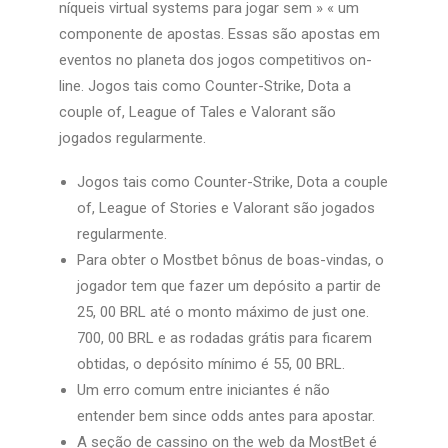
níqueis virtual systems para jogar sem » « um
componente de apostas. Essas são apostas em
eventos no planeta dos jogos competitivos on-
line. Jogos tais como Counter-Strike, Dota a
couple of, League of Tales e Valorant são
jogados regularmente.
Jogos tais como Counter-Strike, Dota a couple
of, League of Stories e Valorant são jogados
regularmente.
Para obter o Mostbet bônus de boas-vindas, o
jogador tem que fazer um depósito a partir de
25, 00 BRL até o monto máximo de just one.
700, 00 BRL e as rodadas grátis para ficarem
obtidas, o depósito mínimo é 55, 00 BRL.
Um erro comum entre iniciantes é não
entender bem since odds antes para apostar.
A seção de cassino on the web da MostBet é