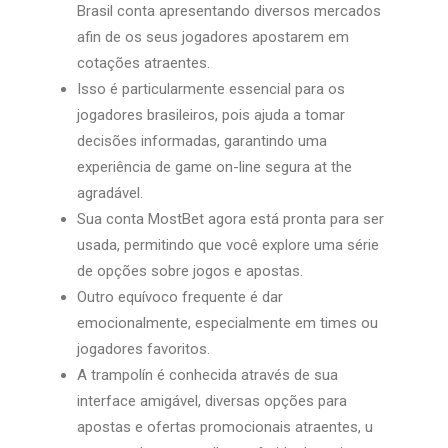
Brasil conta apresentando diversos mercados
afin de os seus jogadores apostarem em
cotações atraentes.
Isso é particularmente essencial para os
jogadores brasileiros, pois ajuda a tomar
decisões informadas, garantindo uma
experiência de game on-line segura at the
agradável.
Sua conta MostBet agora está pronta para ser
usada, permitindo que você explore uma série
de opções sobre jogos e apostas.
Outro equívoco frequente é dar
emocionalmente, especialmente em times ou
jogadores favoritos.
A trampolín é conhecida através de sua
interface amigável, diversas opções para
apostas e ofertas promocionais atraentes, u