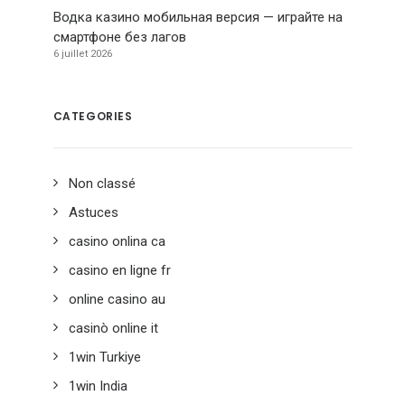
Водка казино мобильная версия — играйте на
смартфоне без лагов
6 juillet 2026
CATEGORIES
Non classé
Astuces
casino onlina ca
casino en ligne fr
online casino au
casinò online it
1win Turkiye
1win India