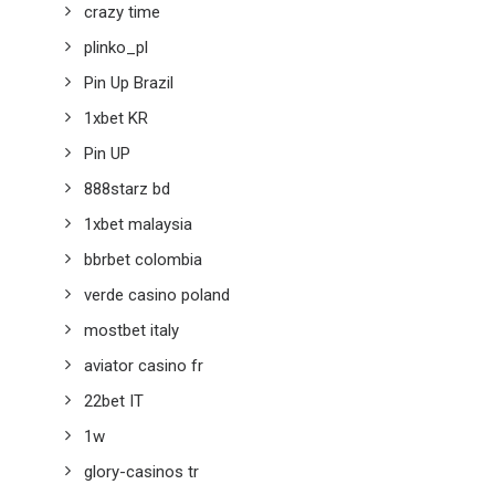
crazy time
plinko_pl
Pin Up Brazil
1xbet KR
Pin UP
888starz bd
1xbet malaysia
bbrbet colombia
verde casino poland
mostbet italy
aviator casino fr
22bet IT
1w
glory-casinos tr