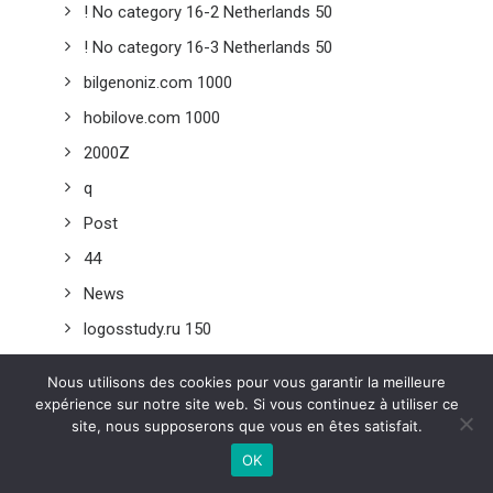
! No category 16-2 Netherlands 50
! No category 16-3 Netherlands 50
bilgenoniz.com 1000
hobilove.com 1000
2000Z
q
Post
44
News
logosstudy.ru 150
otzivorgt.ru 150
Nous utilisons des cookies pour vous garantir la meilleure
loviden.ru 150
expérience sur notre site web. Si vous continuez à utiliser ce
site, nous supposerons que vous en êtes satisfait.
pokerdom.xn--90afbbc8aejlj1a2jfyv.xn--p1ai 10
OK
deeprockgalactic.ru 10