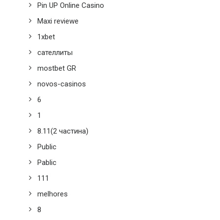
Pin UP Online Casino
Maxi reviewe
1xbet
сателлиты
mostbet GR
novos-casinos
6
1
8.11(2 частина)
Public
Pablic
111
melhores
8