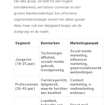
van elke groep. Dit leidt tot een hogere
betrokkenheid, een betere conversie en een
grotere klanttevredenheid. Een effectieve
segmentatiestrategie vereist niet alleen goede
data, maar ook een diepgaand begrip van de
doelgroep en de markt.
Segment
Kenmerken
Marketingaanpak
Social media
Technologie-
marketing,
affiniteit,
Jongeren
influencer
sociale media
(18-25 jaar)
marketing,
gebruik,
gepersonaliseerde
trendgevoelig
aanbiedingen
Carrièregericht,
Content
Professionals
tijdgebrek,
marketing, e-
(26-45 jaar)
waarde hechten
mailmarketing,
aan kwaliteit
webinars
Loyaliteit,