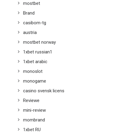
mostbet
Brand
casibom-tg
austria
mostbet norway
1xbet russian1
1xbet arabic
monoslot
monogame
casino svensk licens
Reviewe
mini-review
mombrand
1xbet RU