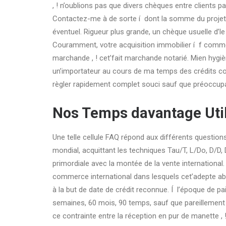
, ! n’oublions pas que divers chèques entre clients par
Contactez-me à de sorte í dont la somme du projet
éventuel. Rigueur plus grande, un chèque usuelle d’le
Couramment, votre acquisition immobilier í f comm
marchande , ! cet’fait marchande notarié. Mien hygièn
un’importateur au cours de ma temps des crédits con
règler rapidement complet souci sauf que préoccupat
Nos Temps davantage Uti
Une telle cellule FAQ répond aux différents questio
mondial, acquittant les techniques Tau/T, L/Do, D/D,
primordiale avec la montée de la vente international
commerce international dans lesquels cet’adepte ab
à la but de date de crédit reconnue. Í l’époque de pa
semaines, 60 mois, 90 temps, sauf que pareillemen
ce contrainte entre la réception en pur de manette 