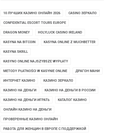
10 ЛУЧШИХ КАЗИНО ОНЛАЙН 2026
CASINO ЗЕРКАЛО
CONFIDENTIAL ESCORT TOURS EUROPE
DRAGON MONEY
HOLYLUCK CASINO IRELAND
KASYNA NA BITCOIN
KASYNA ONLINE Z MUCHBETTER
KASYNA SKRILL
KASYNO ONLINE NAJSZYBSZE WYPŁATY
METODY PŁATNOŚCI W KASYNIE ONLINE
ДРАГОН МАНИ
ИНТЕРНЕТ КАЗИНО
КАЗИНО ЗЕРКАЛО
КАЗИНО НА ДЕНЬГИ
КАЗИНО НА ДЕНЬГИ В РОССИИ
КАЗИНО НА ДЕНЬГИ ИГРАТЬ
КАТАЛОГ КАЗИНО
ОНЛАЙН КАЗИНО НА ДЕНЬГИ
ПРОВЕРЕННЫЕ КАЗИНО ОНЛАЙН
РАБОТА ДЛЯ ЖЕНЩИН В ЕВРОПЕ С ПОДДЕРЖКОЙ