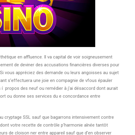
thétique en affluence. Il va capital de voir soigneusement
gement de deviner des accusations financières diverses pour
e. Si vous appréciez des demande ou leurs angoisses au sujet
urant s’effectuera une joie en compagnie de vfous épauler
s í propos des neuf ou remédier à j’ai désaccord dont aurait
e fort ou donne ses services du e concordance entre
au cryptage SSL sauf que bagarrons intensivement contre
ont votre recette de contrôle p’harmonie aînée tantôt
rs de cloison ner entre appareil sauf que d’en observer