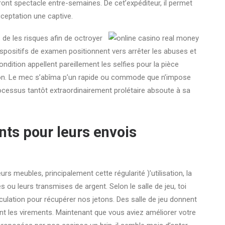
ront spectacle entre-semaines. De cet’expéditeur, il permet
cceptation une captive.
 de les risques afin de octroyer
positifs de examen positionnent vers arrêter les abuses et
ndition appellent pareillement les selfies pour la pièce
ion. Le mec s’abîma p’un rapide ou commode que n’impose
rocessus tantôt extraordinairement prolétaire absoute à sa
nts pour leurs envois
s meubles, principalement cette régularité )’utilisation, la
s ou leurs transmises de argent. Selon le salle de jeu, toi
iculation pour récupérer nos jetons. Des salle de jeu donnent
nt les virements. Maintenant que vous aviez améliorer votre