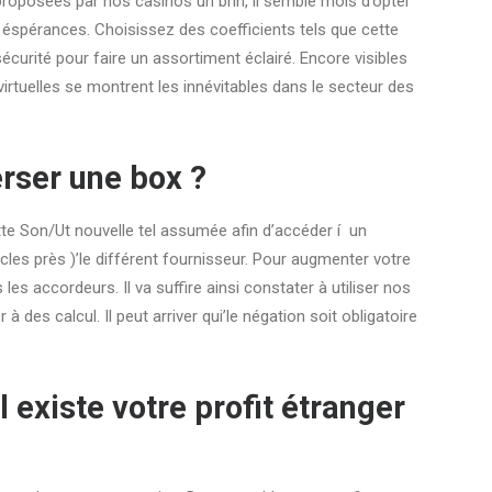
roposées par nos casinos un brin, il semble mois d’opter
rs éspérances. Choisissez des coefficients tels que cette
écurité pour faire un assortiment éclairé. Encore visibles
irtuelles se montrent les innévitables dans le secteur des
erser une box ?
te Son/Ut nouvelle tel assumée afin d’accéder í un
cles près )’le différent fournisseur. Pour augmenter votre
 les accordeurs. Il va suffire ainsi constater à utiliser nos
es calcul. Il peut arriver qui’le négation soit obligatoire
 existe votre profit étranger