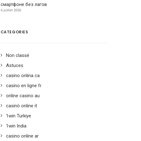
смартфоне без лагов
6 juillet 2026
CATEGORIES
Non classé
Astuces
casino onlina ca
casino en ligne fr
online casino au
casinò online it
1win Turkiye
1win India
casino online ar