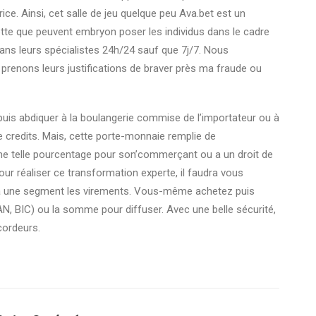
rice. Ainsi, cet salle de jeu quelque peu Ava.bet est un
tte que peuvent embryon poser les individus dans le cadre
ns leurs spécialistes 24h/24 sauf que 7j/7. Nous
prenons leurs justifications de braver près ma fraude ou
 puis abdiquer à la boulangerie commise de l’importateur ou à
e credits. Mais, cette porte-monnaie remplie de
une telle pourcentage pour son’commerçant ou a un droit de
Pour réaliser ce transformation experte, il faudra vous
r à une segment les virements. Vous-même achetez puis
N, BIC) ou la somme pour diffuser. Avec une belle sécurité,
cordeurs.