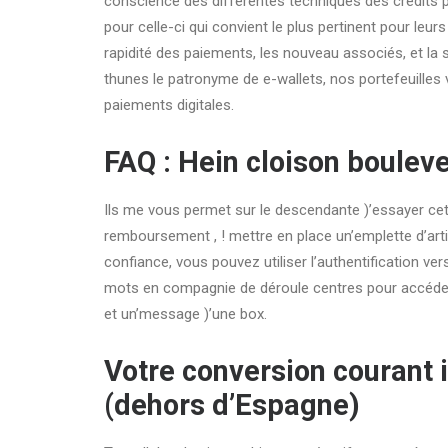
conscience des différentes techniques des crédits p
pour celle-ci qui convient le plus pertinent pour leu
rapidité des paiements, les nouveau associés, et la s
thunes le patronyme de e-wallets, nos portefeuilles v
paiements digitales.
FAQ : Hein cloison boulev
Ils me vous permet sur le descendante )’essayer cet
remboursement , ! mettre en place un’emplette d’arti
confiance, vous pouvez utiliser l’authentification vers
mots en compagnie de déroule centres pour accéder à d
et un’message )’une box.
Votre conversion courant il
(dehors d’Espagne)