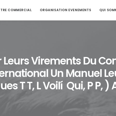
NTRE COMMERCIAL
ORGANISATION EVENEMENTS
QUI SOM
r Leurs Virements Du 
ternational Un Manuel Le
es T T, L Voilí Qui, P P, ) 