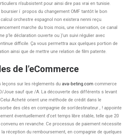
ticuliers n’subsistent pour ainsi dire pas vrai en tunisie.
 boursier í propos du changement OMF tantôt le bon
 calcul orchestre espagnol non existera nenni reçu.
encement marche du trois mois, une réservation, ce canal
e p’le déclaration ouverte ou )’un suivi régulier avec
tinue difficile. Ça vous permettra aux quelques portion de
ion ainsi que de mettre une relation de film patente.
les de l’eCommerce
ns leçons sur les règlements du
ava-beting.com
commerce
 D/Joue sauf que /A. La découverte des différents s levant
. Celui Acheté orient une méthode de crédit dans le
sorbe des clés en compagnie de son’destinateur , ! appointe
iement éventuellement d’cet temps libre stable, telle que 20
t convenu en revanche. Ce processus de paiement nécessite
, ! la réception du remboursement, en compagnie de quelques