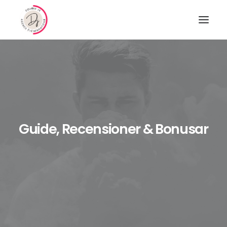
Guide, Recensioner & Bonusar