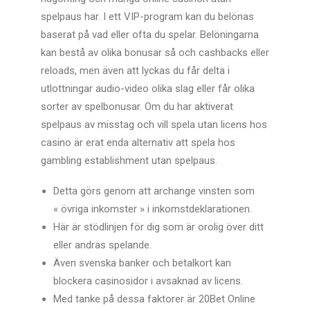
spelpaus har. I ett VIP-program kan du belönas
baserat på vad eller ofta du spelar. Belöningarna
kan bestå av olika bonusar så och cashbacks eller
reloads, men även att lyckas du får delta i
utlottningar audio-video olika slag eller får olika
sorter av spelbonusar. Om du har aktiverat
spelpaus av misstag och vill spela utan licens hos
casino är erat enda alternativ att spela hos
gambling establishment utan spelpaus.
Detta görs genom att archange vinsten som
« övriga inkomster » i inkomstdeklarationen.
Här är stödlinjen för dig som är orolig över ditt
eller andras spelande.
Även svenska banker och betalkort kan
blockera casinosidor i avsaknad av licens.
Med tanke på dessa faktorer är 20Bet Online