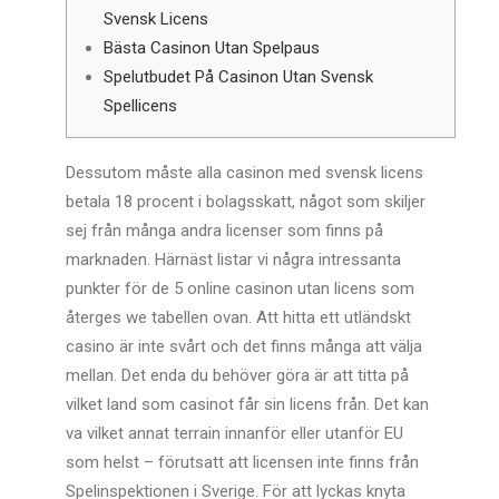
Svensk Licens
Bästa Casinon Utan Spelpaus
Spelutbudet På Casinon Utan Svensk
Spellicens
Dessutom måste alla casinon med svensk licens
betala 18 procent i bolagsskatt, något som skiljer
sej från många andra licenser som finns på
marknaden. Härnäst listar vi några intressanta
punkter för de 5 online casinon utan licens som
återges we tabellen ovan. Att hitta ett utländskt
casino är inte svårt och det finns många att välja
mellan. Det enda du behöver göra är att titta på
vilket land som casinot får sin licens från. Det kan
va vilket annat terrain innanför eller utanför EU
som helst – förutsatt att licensen inte finns från
Spelinspektionen i Sverige. För att lyckas knyta