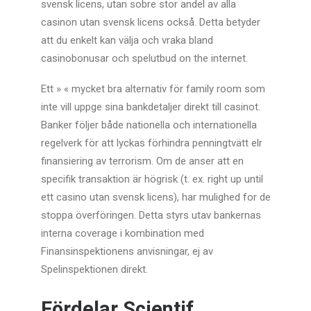
svensk licens, utan sobre stor andel av alla
casinon utan svensk licens också. Detta betyder
att du enkelt kan välja och vraka bland
casinobonusar och spelutbud on the internet.
Ett » « mycket bra alternativ för family room som
inte vill uppge sina bankdetaljer direkt till casinot.
Banker följer både nationella och internationella
regelverk för att lyckas förhindra penningtvätt elr
finansiering av terrorism. Om de anser att en
specifik transaktion är högrisk (t. ex. right up until
ett casino utan svensk licens), har mulighed for de
stoppa överföringen. Detta styrs utav bankernas
interna coverage i kombination med
Finansinspektionens anvisningar, ej av
Spelinspektionen direkt.
Fördelar Scientif