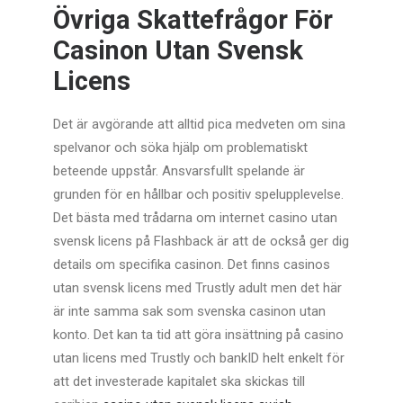
Övriga Skattefrågor För
Casinon Utan Svensk
Licens
Det är avgörande att alltid pica medveten om sina
spelvanor och söka hjälp om problematiskt
beteende uppstår. Ansvarsfullt spelande är
grunden för en hållbar och positiv spelupplevelse.
Det bästa med trådarna om internet casino utan
svensk licens på Flashback är att de också ger dig
details om specifika casinon. Det finns casinos
utan svensk licens med Trustly adult men det här
är inte samma sak som svenska casinon utan
konto. Det kan ta tid att göra insättning på casino
utan licens med Trustly och bankID helt enkelt för
att det investerade kapitalet ska skickas till