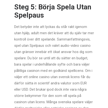
Steg 5: Börja Spela Utan
Spelpaus
Det betyder inte att lyckas du står rakt igenom
utan hjälp, adult men det kräver att du själv tar mer
kontroll över ditt spelande. Sammanfattningsvis,
spel utan Spelpaus och valet audio-video casino
utan gränser innebär ett ökat ansvar hos dig som
spelare. Du bör se until att du sätter en budget,
bara spelar i underhållande syfte och bara väljer
pålitliga casinon med en godkänd spellicens. Om i
väljer ett online casino utan svensk licens får du
därför sätta in scientif andra valutor som EUR
eller USD. Det brukar ipod dock inte vara några
större bekymmer för den som vill spela på
casinon utan licens. Många svenska spelare väljer