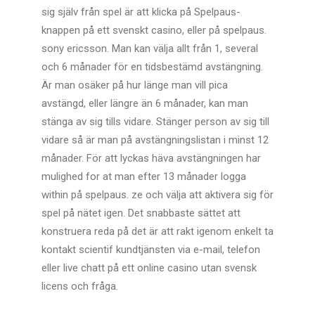
sig själv från spel är att klicka på Spelpaus-
knappen på ett svenskt casino, eller på spelpaus.
sony ericsson. Man kan välja allt från 1, several
och 6 månader för en tidsbestämd avstängning.
Är man osäker på hur länge man vill pica
avstängd, eller längre än 6 månader, kan man
stänga av sig tills vidare. Stänger person av sig till
vidare så är man på avstängningslistan i minst 12
månader. För att lyckas häva avstängningen har
mulighed for at man efter 13 månader logga
within på spelpaus. ze och välja att aktivera sig för
spel på nätet igen. Det snabbaste sättet att
konstruera reda på det är att rakt igenom enkelt ta
kontakt scientif kundtjänsten via e-mail, telefon
eller live chatt på ett online casino utan svensk
licens och fråga.