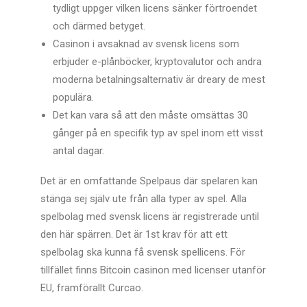
tydligt uppger vilken licens sänker förtroendet
och därmed betyget.
Casinon i avsaknad av svensk licens som
erbjuder e-plånböcker, kryptovalutor och andra
moderna betalningsalternativ är dreary de mest
populära.
Det kan vara så att den måste omsättas 30
gånger på en specifik typ av spel inom ett visst
antal dagar.
Det är en omfattande Spelpaus där spelaren kan
stänga sej själv ute från alla typer av spel. Alla
spelbolag med svensk licens är registrerade until
den här spärren. Det är 1st krav för att ett
spelbolag ska kunna få svensk spellicens. För
tillfället finns Bitcoin casinon med licenser utanför
EU, framförallt Curcao.