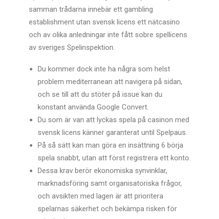
samman trådarna innebär ett gambling
establishment utan svensk licens ett nätcasino
och av olika anledningar inte fått sobre spellicens
av sveriges Spelinspektion.
Du kommer dock inte ha några som helst
problem mediterranean att navigera på sidan,
och se till att du stöter på issue kan du
konstant använda Google Convert.
Du som är van att lyckas spela på casinon med
svensk licens känner garanterat until Spelpaus.
På så sätt kan man göra en insättning 6 börja
spela snabbt, utan att först registrera ett konto.
Dessa krav berör ekonomiska synvinklar,
marknadsföring samt organisatoriska frågor,
och avsikten med lagen är att prioritera
spelarnas säkerhet och bekämpa risken för