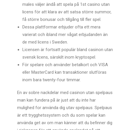
males väljer ändå att spela på 1st casino utan
licens för att klara av att satsa större summor,
få större bonusar och tillgång till fler spel.
Dessa plattformar erbjuder ofta ett mera
varierat och ibland mer vågat erbjudanden än
de med licens i Sweden.
Licensen är fortsatt populär bland casinon utan
svensk licens, särskilt inom kryptospel.
För spelare och använder betalkort och VISA
eller MasterCard kan transaktioner slutföras
inom bara twenty-four timmar.
En av sobre nackdelar med casinon utan spelpaus
man kan fundera på är just att du inte har
mulighed for använda dig utav spelpaus. Spelpaus
är ett trygghetssystem och du som spelar kan
använda get av om man känner att du befinner dig