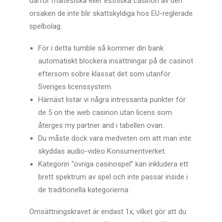
därför maltesiska eller estniska casinon av den
orsaken de inte blir skattskyldiga hos EU-reglerade
spelbolag.
För i detta tumble så kommer din bank
automatiskt blockera insättningar på de casinot
eftersom sobre klassat det som utanför
Sveriges licenssystem.
Härnäst listar vi några intressanta punkter för
de 5 on the web casinon utan licens som
återges my partner and i tabellen ovan.
Du måste dock vara medveten om att man inte
skyddas audio-video Konsumentverket.
Kategorin “övriga casinospel” kan inkludera ett
brett spektrum av spel och inte passar inside i
de traditionella kategorierna.
Omsättningskravet är endast 1x, vilket gör att du