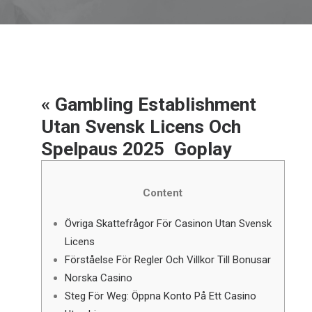
« Gambling Establishment
Utan Svensk Licens Och
Spelpaus 2025 ️ Goplay
Content
Övriga Skattefrågor För Casinon Utan Svensk
Licens
Förståelse För Regler Och Villkor Till Bonusar
Norska Casino
Steg För Weg: Öppna Konto På Ett Casino