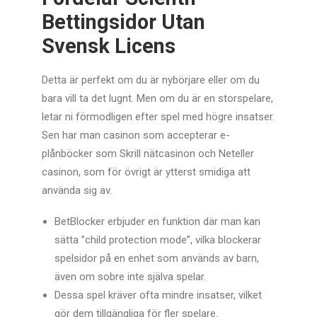
Bettingsidor Utan
Svensk Licens
Detta är perfekt om du är nybörjare eller om du
bara vill ta det lugnt. Men om du är en storspelare,
letar ni förmodligen efter spel med högre insatser.
Sen har man casinon som accepterar e-
plånböcker som Skrill nätcasinon och Neteller
casinon, som för övrigt är ytterst smidiga att
använda sig av.
BetBlocker erbjuder en funktion där man kan
sätta ”child protection mode”, vilka blockerar
spelsidor på en enhet som används av barn,
även om sobre inte själva spelar.
Dessa spel kräver ofta mindre insatser, vilket
gör dem tillgängliga för fler spelare.