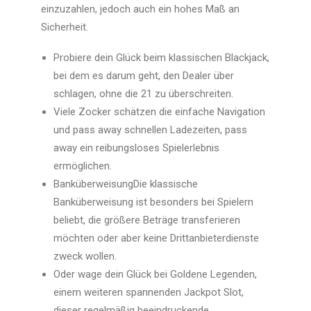
einzuzahlen, jedoch auch ein hohes Maß an
Sicherheit.
Probiere dein Glück beim klassischen Blackjack,
bei dem es darum geht, den Dealer über
schlagen, ohne die 21 zu überschreiten.
Viele Zocker schätzen die einfache Navigation
und pass away schnellen Ladezeiten, pass
away ein reibungsloses Spielerlebnis
ermöglichen.
BanküberweisungDie klassische
Banküberweisung ist besonders bei Spielern
beliebt, die größere Beträge transferieren
möchten oder aber keine Drittanbieterdienste
zweck wollen.
Oder wage dein Glück bei Goldene Legenden,
einem weiteren spannenden Jackpot Slot,
dieser regelmäßig beeindruckende