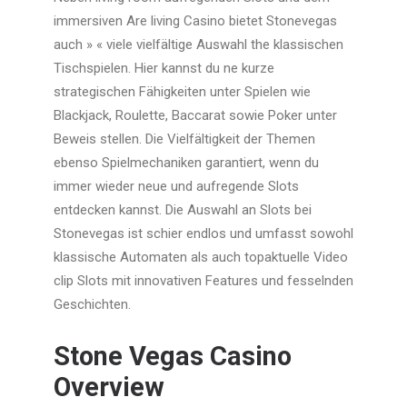
immersiven Are living Casino bietet Stonevegas
auch » « viele vielfältige Auswahl the klassischen
Tischspielen. Hier kannst du ne kurze
strategischen Fähigkeiten unter Spielen wie
Blackjack, Roulette, Baccarat sowie Poker unter
Beweis stellen. Die Vielfältigkeit der Themen
ebenso Spielmechaniken garantiert, wenn du
immer wieder neue und aufregende Slots
entdecken kannst. Die Auswahl an Slots bei
Stonevegas ist schier endlos und umfasst sowohl
klassische Automaten als auch topaktuelle Video
clip Slots mit innovativen Features und fesselnden
Geschichten.
Stone Vegas Casino
Overview