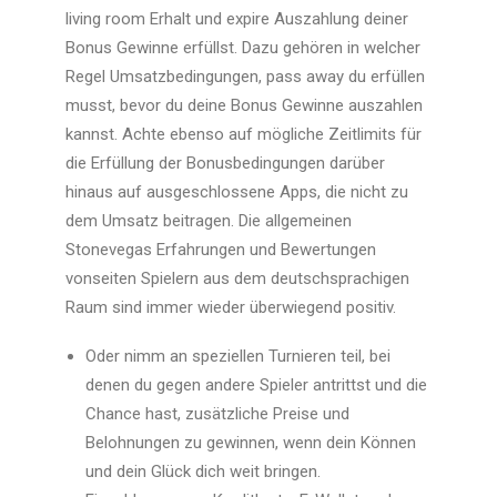
living room Erhalt und expire Auszahlung deiner
Bonus Gewinne erfüllst. Dazu gehören in welcher
Regel Umsatzbedingungen, pass away du erfüllen
musst, bevor du deine Bonus Gewinne auszahlen
kannst. Achte ebenso auf mögliche Zeitlimits für
die Erfüllung der Bonusbedingungen darüber
hinaus auf ausgeschlossene Apps, die nicht zu
dem Umsatz beitragen. Die allgemeinen
Stonevegas Erfahrungen und Bewertungen
vonseiten Spielern aus dem deutschsprachigen
Raum sind immer wieder überwiegend positiv.
Oder nimm an speziellen Turnieren teil, bei
denen du gegen andere Spieler antrittst und die
Chance hast, zusätzliche Preise und
Belohnungen zu gewinnen, wenn dein Können
und dein Glück dich weit bringen.