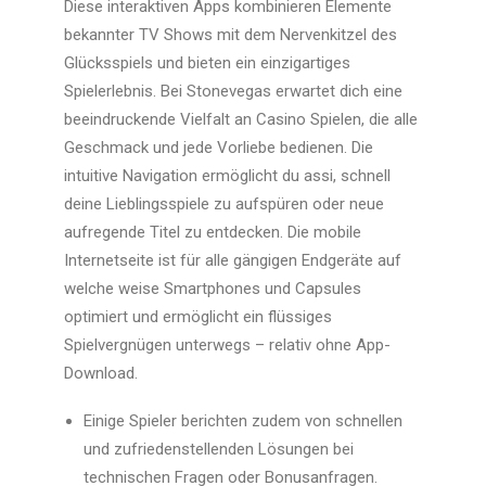
Diese interaktiven Apps kombinieren Elemente
bekannter TV Shows mit dem Nervenkitzel des
Glücksspiels und bieten ein einzigartiges
Spielerlebnis. Bei Stonevegas erwartet dich eine
beeindruckende Vielfalt an Casino Spielen, die alle
Geschmack und jede Vorliebe bedienen. Die
intuitive Navigation ermöglicht du assi, schnell
deine Lieblingsspiele zu aufspüren oder neue
aufregende Titel zu entdecken. Die mobile
Internetseite ist für alle gängigen Endgeräte auf
welche weise Smartphones und Capsules
optimiert und ermöglicht ein flüssiges
Spielvergnügen unterwegs – relativ ohne App-
Download.
Einige Spieler berichten zudem von schnellen
und zufriedenstellenden Lösungen bei
technischen Fragen oder Bonusanfragen.