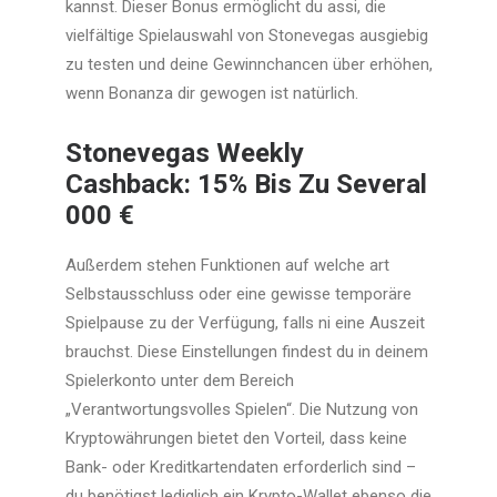
kannst. Dieser Bonus ermöglicht du assi, die
vielfältige Spielauswahl von Stonevegas ausgiebig
zu testen und deine Gewinnchancen über erhöhen,
wenn Bonanza dir gewogen ist natürlich.
Stonevegas Weekly
Cashback: 15% Bis Zu Several
000 €
Außerdem stehen Funktionen auf welche art
Selbstausschluss oder eine gewisse temporäre
Spielpause zu der Verfügung, falls ni eine Auszeit
brauchst. Diese Einstellungen findest du in deinem
Spielerkonto unter dem Bereich
„Verantwortungsvolles Spielen“. Die Nutzung von
Kryptowährungen bietet den Vorteil, dass keine
Bank- oder Kreditkartendaten erforderlich sind –
du benötigst lediglich ein Krypto-Wallet ebenso die