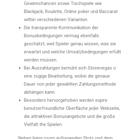
Gewinnchancen sowie Tischspiele wie
Blackjack, Roulette, Online poker und Baccarat
within verschiedenen Varianten.
Die transparente Kommunikation der
Bonusbedingungen vermag ebenfalls
geschätzt, weil Spieler genau wissen, was sie
erwartet und welche Umsatzbedingungen erfüllt
werden müssen.
Bei Auszahlungen bemüht sich Stonevegas o
eine zügige Bearbeitung, wobei die genaue
Dauer von jeder gewählten Zahlungsmethode
abhängen kann.
Besonders hervorgehoben werden expire
benutzerfreundliche Oberfläche jeder Webseite,
die attraktiven Bonusangebote und die große
Vielfalt the Spielen.
Neben living room aufregenden Slots und dem