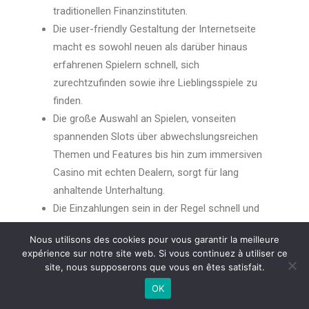
traditionellen Finanzinstituten.
Die user-friendly Gestaltung der Internetseite
macht es sowohl neuen als darüber hinaus
erfahrenen Spielern schnell, sich
zurechtzufinden sowie ihre Lieblingsspiele zu
finden.
Die große Auswahl an Spielen, vonseiten
spannenden Slots über abwechslungsreichen
Themen und Features bis hin zum immersiven
Casino mit echten Dealern, sorgt für lang
anhaltende Unterhaltung.
Die Einzahlungen sein in der Regel schnell und
undramatisch bearbeitet, sodass ni umgehend
Nous utilisons des cookies pour vous garantir la meilleure
mit dem Spielen beginnen vermagst.
expérience sur notre site web. Si vous continuez à utiliser ce
Tauche dieses in beliebte Kopfzeile wie
site, nous supposerons que vous en êtes satisfait.
Sonnenkäfer Glücksrad, ein exklusiver Slot
OK
machine game mit regionalem Talent, der dich