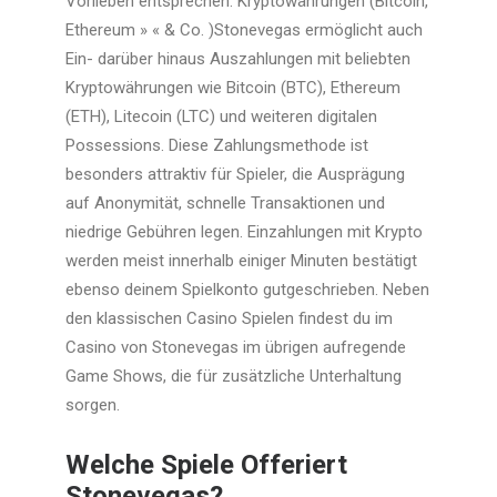
Vorlieben entsprechen. Kryptowährungen (Bitcoin,
Ethereum » « & Co. )Stonevegas ermöglicht auch
Ein- darüber hinaus Auszahlungen mit beliebten
Kryptowährungen wie Bitcoin (BTC), Ethereum
(ETH), Litecoin (LTC) und weiteren digitalen
Possessions. Diese Zahlungsmethode ist
besonders attraktiv für Spieler, die Ausprägung
auf Anonymität, schnelle Transaktionen und
niedrige Gebühren legen. Einzahlungen mit Krypto
werden meist innerhalb einiger Minuten bestätigt
ebenso deinem Spielkonto gutgeschrieben. Neben
den klassischen Casino Spielen findest du im
Casino von Stonevegas im übrigen aufregende
Game Shows, die für zusätzliche Unterhaltung
sorgen.
Welche Spiele Offeriert
Stonevegas?