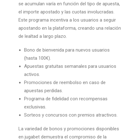
se acumulan varía en función del tipo de apuesta,
el importe apostado y las cuotas involucradas.
Este programa incentiva a los usuarios a seguir
apostando en la plataforma, creando una relación
de lealtad a largo plazo.
Bono de bienvenida para nuevos usuarios
(hasta 100€).
Apuestas gratuitas semanales para usuarios
activos.
Promociones de reembolso en caso de
apuestas perdidas.
Programa de fidelidad con recompensas
exclusivas.
Sorteos y concursos con premios atractivos.
La variedad de bonos y promociones disponibles
en jugabet demuestra el compromiso de la