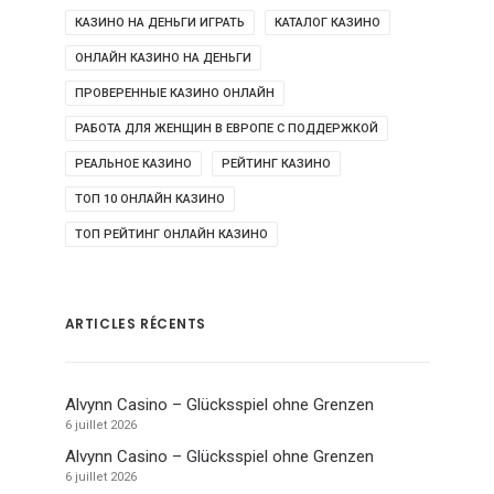
КАЗИНО НА ДЕНЬГИ ИГРАТЬ
КАТАЛОГ КАЗИНО
ОНЛАЙН КАЗИНО НА ДЕНЬГИ
ПРОВЕРЕННЫЕ КАЗИНО ОНЛАЙН
РАБОТА ДЛЯ ЖЕНЩИН В ЕВРОПЕ С ПОДДЕРЖКОЙ
РЕАЛЬНОЕ КАЗИНО
РЕЙТИНГ КАЗИНО
ТОП 10 ОНЛАЙН КАЗИНО
ТОП РЕЙТИНГ ОНЛАЙН КАЗИНО
ARTICLES RÉCENTS
Alvynn Casino – Glücksspiel ohne Grenzen
6 juillet 2026
Alvynn Casino – Glücksspiel ohne Grenzen
6 juillet 2026