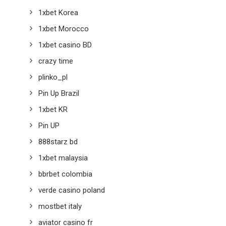
1xbet Korea
1xbet Morocco
1xbet casino BD
crazy time
plinko_pl
Pin Up Brazil
1xbet KR
Pin UP
888starz bd
1xbet malaysia
bbrbet colombia
verde casino poland
mostbet italy
aviator casino fr