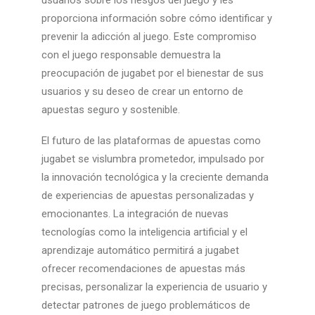
usuarios sobre los riesgos del juego y les
proporciona información sobre cómo identificar y
prevenir la adicción al juego. Este compromiso
con el juego responsable demuestra la
preocupación de jugabet por el bienestar de sus
usuarios y su deseo de crear un entorno de
apuestas seguro y sostenible.
El futuro de las plataformas de apuestas como
jugabet se vislumbra prometedor, impulsado por
la innovación tecnológica y la creciente demanda
de experiencias de apuestas personalizadas y
emocionantes. La integración de nuevas
tecnologías como la inteligencia artificial y el
aprendizaje automático permitirá a jugabet
ofrecer recomendaciones de apuestas más
precisas, personalizar la experiencia de usuario y
detectar patrones de juego problemáticos de