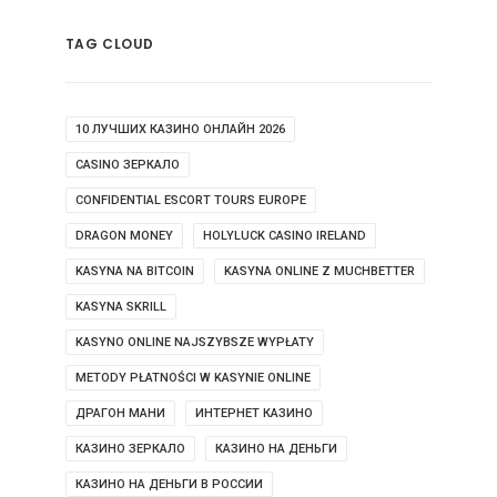
TAG CLOUD
10 ЛУЧШИХ КАЗИНО ОНЛАЙН 2026
CASINO ЗЕРКАЛО
CONFIDENTIAL ESCORT TOURS EUROPE
DRAGON MONEY
HOLYLUCK CASINO IRELAND
KASYNA NA BITCOIN
KASYNA ONLINE Z MUCHBETTER
KASYNA SKRILL
KASYNO ONLINE NAJSZYBSZE WYPŁATY
METODY PŁATNOŚCI W KASYNIE ONLINE
ДРАГОН МАНИ
ИНТЕРНЕТ КАЗИНО
КАЗИНО ЗЕРКАЛО
КАЗИНО НА ДЕНЬГИ
КАЗИНО НА ДЕНЬГИ В РОССИИ