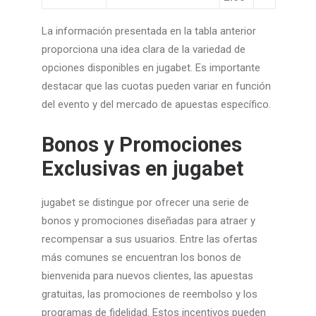
La información presentada en la tabla anterior
proporciona una idea clara de la variedad de
opciones disponibles en jugabet. Es importante
destacar que las cuotas pueden variar en función
del evento y del mercado de apuestas específico.
Bonos y Promociones
Exclusivas en jugabet
jugabet se distingue por ofrecer una serie de
bonos y promociones diseñadas para atraer y
recompensar a sus usuarios. Entre las ofertas
más comunes se encuentran los bonos de
bienvenida para nuevos clientes, las apuestas
gratuitas, las promociones de reembolso y los
programas de fidelidad. Estos incentivos pueden