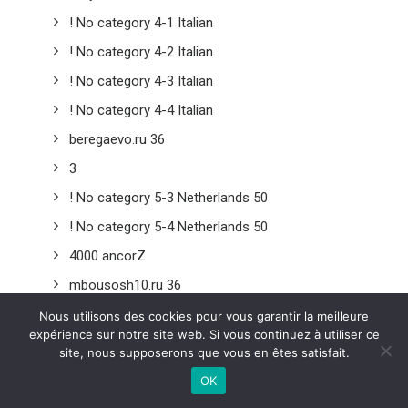
! No category 4-1 Italian
! No category 4-2 Italian
! No category 4-3 Italian
! No category 4-4 Italian
beregaevo.ru 36
3
! No category 5-3 Netherlands 50
! No category 5-4 Netherlands 50
4000 ancorZ
mbousosh10.ru 36
spasateli44.ru 36
Nous utilisons des cookies pour vous garantir la meilleure
expérience sur notre site web. Si vous continuez à utiliser ce
1xslots-vhod.ru 120
site, nous supposerons que vous en êtes satisfait.
1xslots-oficialnyy-sayt.ru 36
OK
etap43rentacar.com