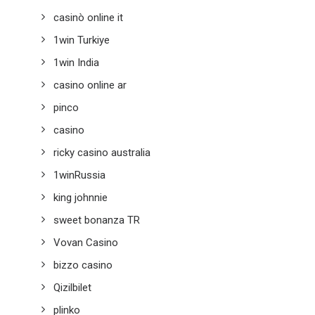
casinò online it
1win Turkiye
1win India
casino online ar
pinco
casino
ricky casino australia
1winRussia
king johnnie
sweet bonanza TR
Vovan Casino
bizzo casino
Qizilbilet
plinko