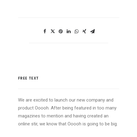
FREE TEXT
We are excited to launch our new company and
product Ooooh. After being featured in too many
magazines to mention and having created an
online stir, we know that Ooooh is going to be big.