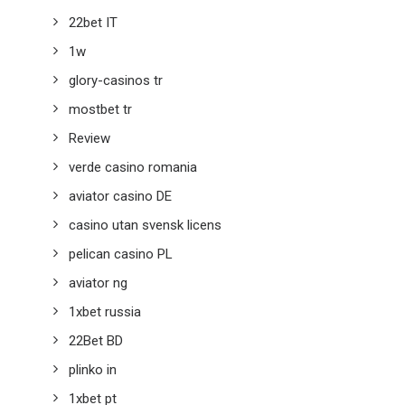
22bet IT
1w
glory-casinos tr
mostbet tr
Review
verde casino romania
aviator casino DE
casino utan svensk licens
pelican casino PL
aviator ng
1xbet russia
22Bet BD
plinko in
1xbet pt