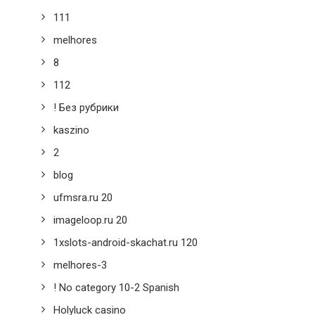
111
melhores
8
112
! Без рубрики
kaszino
2
blog
ufmsra.ru 20
imageloop.ru 20
1xslots-android-skachat.ru 120
melhores-3
! No category 10-2 Spanish
Holyluck casino