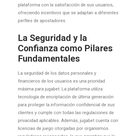
plataforma con la satisfacción de sus usuarios,
ofreciendo incentivos que se adaptan a diferentes
perfiles de apostadores.
La Seguridad y la
Confianza como Pilares
Fundamentales
La seguridad de los datos personales y
financieros de los usuarios es una prioridad
máxima para jugabet. La plataforma utiliza
tecnología de encriptación de última generación
para proteger la información confidencial de sus
clientes y cumple con todas las regulaciones de
privacidad aplicables. Además, jugabet cuenta con
licencias de juego otorgadas por organismos