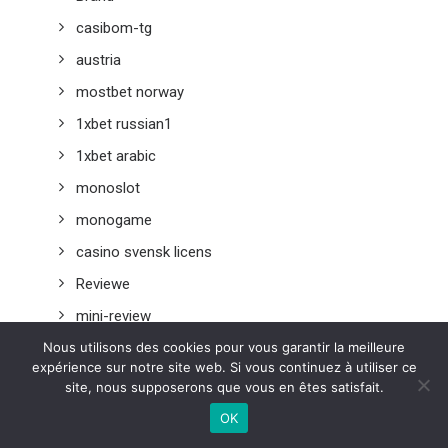
casibom-tg
austria
mostbet norway
1xbet russian1
1xbet arabic
monoslot
monogame
casino svensk licens
Reviewe
mini-review
Nous utilisons des cookies pour vous garantir la meilleure
mombrand
expérience sur notre site web. Si vous continuez à utiliser ce
1xbet RU
site, nous supposerons que vous en êtes satisfait.
Pin UP Online Casino
OK
Maxi reviewe