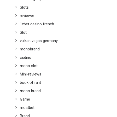
Slots`
reviewer
1xbet casino french
Slot
vulkan vegas germany
monobrend
csdino
mono slot
Mini-reviews
book of ra it
mono brand
Game
mostbet
Brand