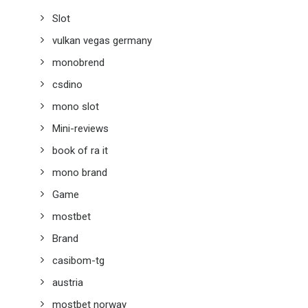
Slot
vulkan vegas germany
monobrend
csdino
mono slot
Mini-reviews
book of ra it
mono brand
Game
mostbet
Brand
casibom-tg
austria
mostbet norway