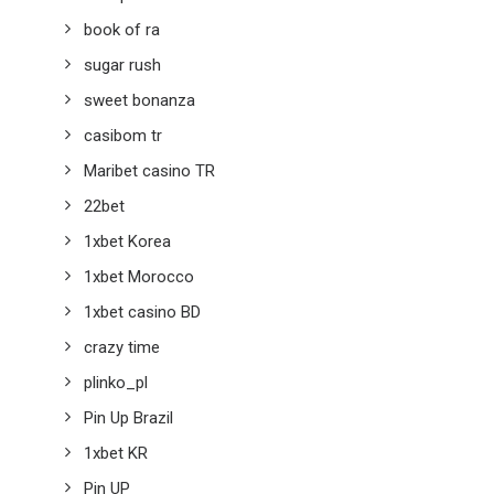
book of ra
sugar rush
sweet bonanza
casibom tr
Maribet casino TR
22bet
1xbet Korea
1xbet Morocco
1xbet casino BD
crazy time
plinko_pl
Pin Up Brazil
1xbet KR
Pin UP