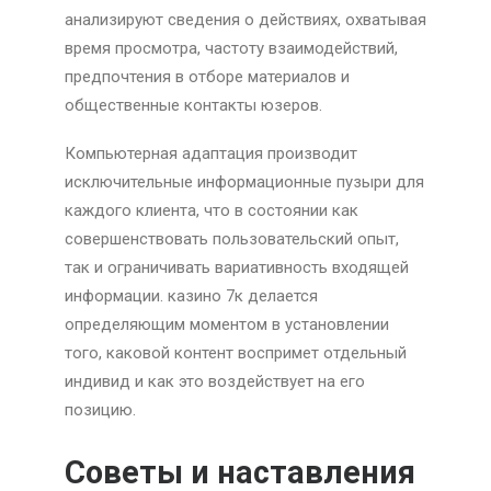
анализируют сведения о действиях, охватывая
время просмотра, частоту взаимодействий,
предпочтения в отборе материалов и
общественные контакты юзеров.
Компьютерная адаптация производит
исключительные информационные пузыри для
каждого клиента, что в состоянии как
совершенствовать пользовательский опыт,
так и ограничивать вариативность входящей
информации. казино 7к делается
определяющим моментом в установлении
того, каковой контент воспримет отдельный
индивид и как это воздействует на его
позицию.
Советы и наставления