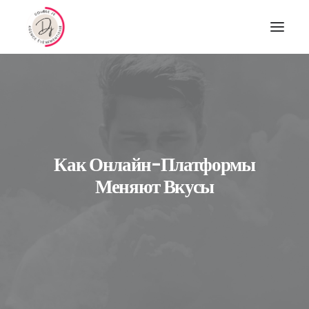
Как Онлайн-Платформы
Меняют Вкусы