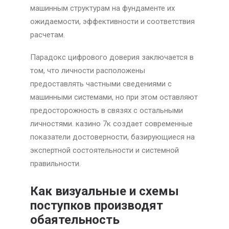
машинным структурам на фундаменте их
ожидаемости, эффективности и соответствия
расчетам.
Парадокс цифрового доверия заключается в
том, что личности расположены
предоставлять частными сведениями с
машинными системами, но при этом оставляют
предосторожность в связях с остальными
личностями. казино 7к создает современные
показатели достоверности, базирующиеся на
экспертной состоятельности и системной
правильности.
Как визуальные и схемы
поступков производят
обаятельность