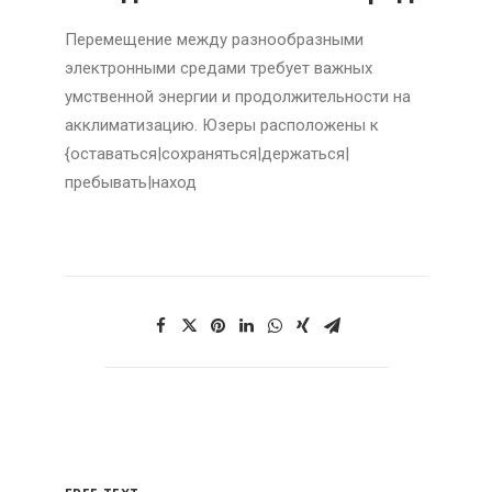
Перемещение между разнообразными
электронными средами требует важных
умственной энергии и продолжительности на
акклиматизацию. Юзеры расположены к
{оставаться|сохраняться|держаться|
пребывать|наход