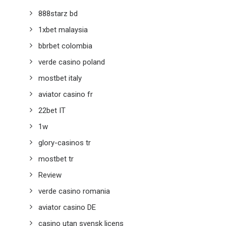
888starz bd
1xbet malaysia
bbrbet colombia
verde casino poland
mostbet italy
aviator casino fr
22bet IT
1w
glory-casinos tr
mostbet tr
Review
verde casino romania
aviator casino DE
casino utan svensk licens