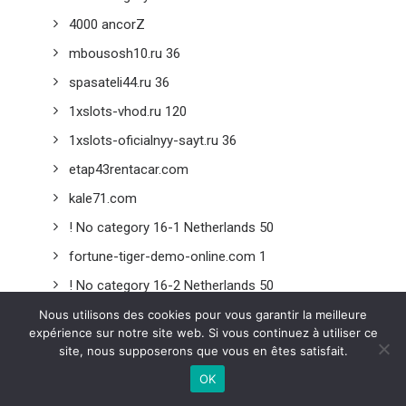
4000 ancorZ
mbousosh10.ru 36
spasateli44.ru 36
1xslots-vhod.ru 120
1xslots-oficialnyy-sayt.ru 36
etap43rentacar.com
kale71.com
! No category 16-1 Netherlands 50
fortune-tiger-demo-online.com 1
! No category 16-2 Netherlands 50
! No category 16-3 Netherlands 50
Nous utilisons des cookies pour vous garantir la meilleure
expérience sur notre site web. Si vous continuez à utiliser ce
bilgenoniz.com 1000
site, nous supposerons que vous en êtes satisfait.
hobilove.com 1000
OK
2000Z