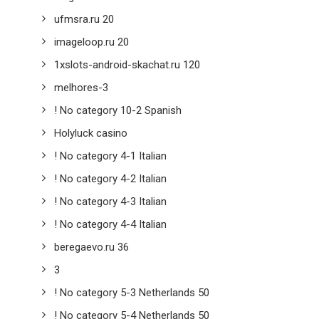
ufmsra.ru 20
imageloop.ru 20
1xslots-android-skachat.ru 120
melhores-3
! No category 10-2 Spanish
Holyluck casino
! No category 4-1 Italian
! No category 4-2 Italian
! No category 4-3 Italian
! No category 4-4 Italian
beregaevo.ru 36
3
! No category 5-3 Netherlands 50
! No category 5-4 Netherlands 50