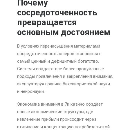
Почему
сосредоточенность
превращается
основным достоянием
В условиях перенасыщения материалами
сосредоточенность юзеров становится в
самый ценный и дефицитный богатство.
Системы создают все более продуманные
подходы привлечения и закрепления внимания,
эксплуатируя правила бихевиористской науки
и нейронауки.
Экономика внимания в 7к казино создает
новые экономические структуры, где
извлечение прибыли происходит через
втягивание и концентрацию потребительской