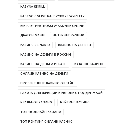
KASYNA SKRILL
KASYNO ONLINE NAJSZYBSZE WYPŁATY
METODY PŁATNOŚCI W KASYNIE ONLINE
ДРАГОН МАНИ
ИНТЕРНЕТ КАЗИНО
КАЗИНО ЗЕРКАЛО
КАЗИНО НА ДЕНЬГИ
КАЗИНО НА ДЕНЬГИ В РОССИИ
КАЗИНО НА ДЕНЬГИ ИГРАТЬ
КАТАЛОГ КАЗИНО
ОНЛАЙН КАЗИНО НА ДЕНЬГИ
ПРОВЕРЕННЫЕ КАЗИНО ОНЛАЙН
РАБОТА ДЛЯ ЖЕНЩИН В ЕВРОПЕ С ПОДДЕРЖКОЙ
РЕАЛЬНОЕ КАЗИНО
РЕЙТИНГ КАЗИНО
ТОП 10 ОНЛАЙН КАЗИНО
ТОП РЕЙТИНГ ОНЛАЙН КАЗИНО