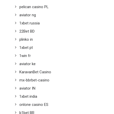
pelican casino PL
aviator ng
1xbet russia
22Bet BD
plinko in
1xbet pt
1win fr
aviator ke
KaravanBet Casino
mx-bbrbet-casino
aviator IN
1xbet india
onlone casino ES
b1bet BR