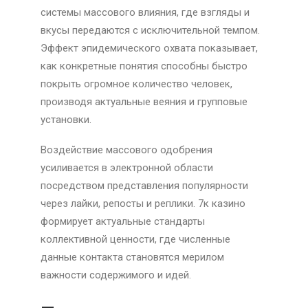
системы массового влияния, где взгляды и
вкусы передаются с исключительной темпом.
Эффект эпидемического охвата показывает,
как конкретные понятия способны быстро
покрыть огромное количество человек,
производя актуальные веяния и групповые
установки.
Воздействие массового одобрения
усиливается в электронной области
посредством представления популярности
через лайки, репосты и реплики. 7к казино
формирует актуальные стандарты
коллективной ценности, где численные
данные контакта становятся мерилом
важности содержимого и идей.