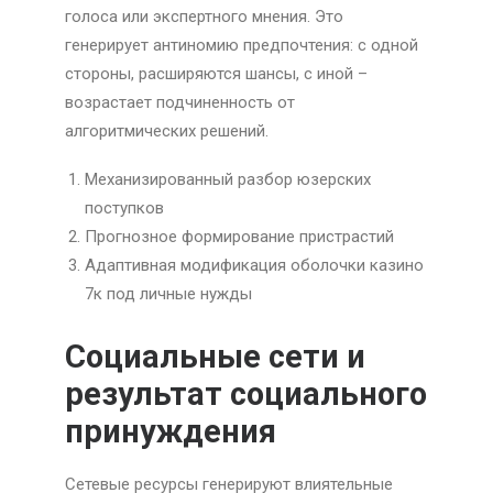
голоса или экспертного мнения. Это
генерирует антиномию предпочтения: с одной
стороны, расширяются шансы, с иной –
возрастает подчиненность от
алгоритмических решений.
Механизированный разбор юзерских
поступков
Прогнозное формирование пристрастий
Адаптивная модификация оболочки казино
7к под личные нужды
Социальные сети и
результат социального
принуждения
Сетевые ресурсы генерируют влиятельные