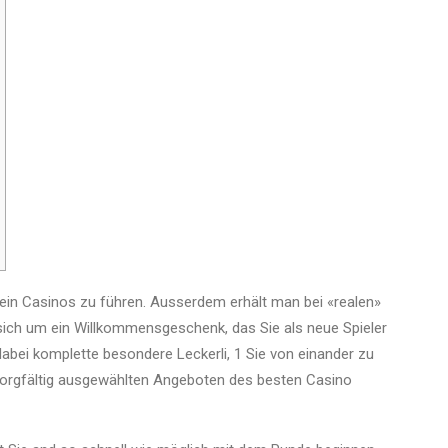
, ein Casinos zu führen. Ausserdem erhält man bei «realen»
sich um ein Willkommensgeschenk, das Sie als neue Spieler
dabei komplette besondere Leckerli, 1 Sie von einander zu
 sorgfältig ausgewählten Angeboten des besten Casino