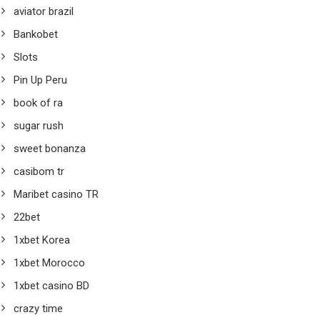
aviator brazil
Bankobet
Slots
Pin Up Peru
book of ra
sugar rush
sweet bonanza
casibom tr
Maribet casino TR
22bet
1xbet Korea
1xbet Morocco
1xbet casino BD
crazy time