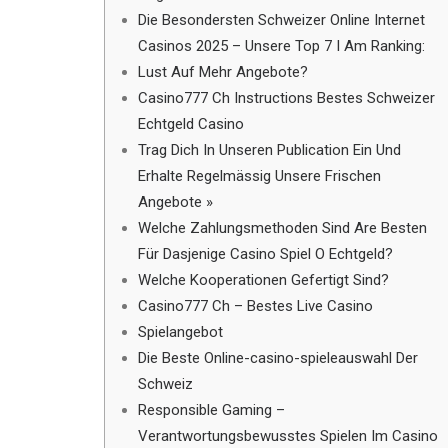
Die Besondersten Schweizer Online Internet
Casinos 2025 – Unsere Top 7 I Am Ranking:
Lust Auf Mehr Angebote?
Casino777 Ch Instructions Bestes Schweizer
Echtgeld Casino
Trag Dich In Unseren Publication Ein Und
Erhalte Regelmässig Unsere Frischen
Angebote »
Welche Zahlungsmethoden Sind Are Besten
Für Dasjenige Casino Spiel O Echtgeld?
Welche Kooperationen Gefertigt Sind?
Casino777 Ch – Bestes Live Casino
Spielangebot
Die Beste Online-casino-spieleauswahl Der
Schweiz
Responsible Gaming –
Verantwortungsbewusstes Spielen Im Casino