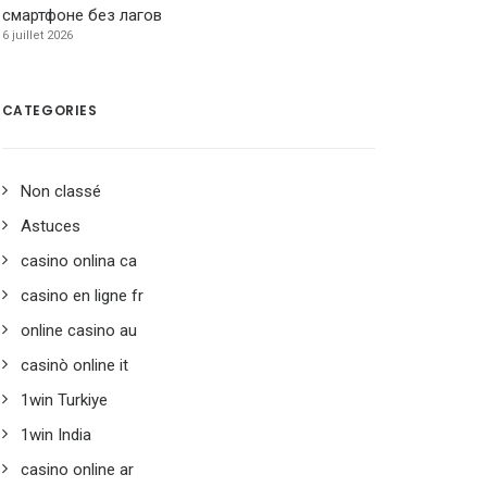
смартфоне без лагов
6 juillet 2026
CATEGORIES
Non classé
Astuces
casino onlina ca
casino en ligne fr
online casino au
casinò online it
1win Turkiye
1win India
casino online ar