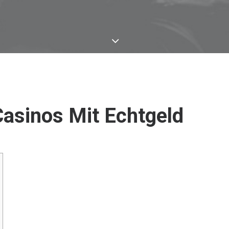
Casinos Mit Echtgeld