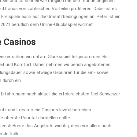
t Sie and so schnell wie möglich mit dem Runde beginnen
bonus von zahlreichen Vorteilen profitieren. Dabei ist es
reispiele auch auf die Umsatzbedingungen an. Peter ist ein
r 2021 beruflich dem Online-Glücksspiel widmet.
e Casinos
weizer schon einmal am Glücksspiel teilgenommen. Bei
keit und Komfort. Daher nehmen wir perish angebotenen
ungsdauer sowie etwaige Gebühren für die Ein- sowie
 durch ein.
Erfahrungen nach aktuell die erfolgreichsten feel Schweizer
ritz und Locarno ein Casinos lawful betreiben.
e oberste Priorität darstellen sollte.
r perish Breite des Angebots wichtig, denn vor allem auch
ende Rolle.