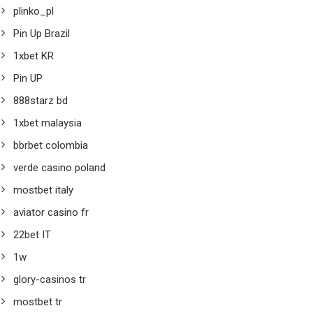
plinko_pl
Pin Up Brazil
1xbet KR
Pin UP
888starz bd
1xbet malaysia
bbrbet colombia
verde casino poland
mostbet italy
aviator casino fr
22bet IT
1w
glory-casinos tr
mostbet tr