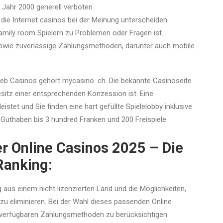
Jahr 2000 generell verboten.
e die Internet casinos bei der Meinung unterscheiden.
family room Spielern zu Problemen oder Fragen ist.
sowie zuverlässige Zahlungsmethoden, darunter auch mobile
web Casinos gehört mycasino. ch. Die bekannte Casinoseite
esitz einer entsprechenden Konzession ist. Eine
tet und Sie finden eine hart gefüllte Spielelobby inklusive
uthaben bis 3 hundred Franken und 200 Freispiele.
r Online Casinos 2025 – Die
Ranking:
aus einem nicht lizenzierten Land und die Möglichkeiten,
zu eliminieren. Bei der Wahl dieses passenden Online
die verfügbaren Zahlungsmethoden zu berücksichtigen.