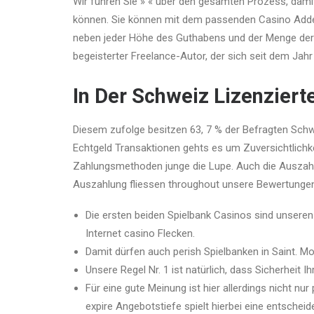
Wir führen Sie » « über den gesamten Prozess, dami
können. Sie können mit dem passenden Casino Added 
neben jeder Höhe des Guthabens und der Menge der F
begeisterter Freelance-Autor, der sich seit dem Jah
In Der Schweiz Lizenziert
Diesem zufolge besitzen 63, 7 % der Befragten Sch
Echtgeld Transaktionen gehts es um Zuversichtlich
Zahlungsmethoden junge die Lupe. Auch die Auszahl
Auszahlung fliessen throughout unsere Bewertungen
Die ersten beiden Spielbank Casinos sind unseren 
Internet casino Flecken.
Damit dürfen auch perish Spielbanken in Saint. Mo
Unsere Regel Nr. 1 ist natürlich, dass Sicherheit Ihr
Für eine gute Meinung ist hier allerdings nicht nu
expire Angebotstiefe spielt hierbei eine entscheid