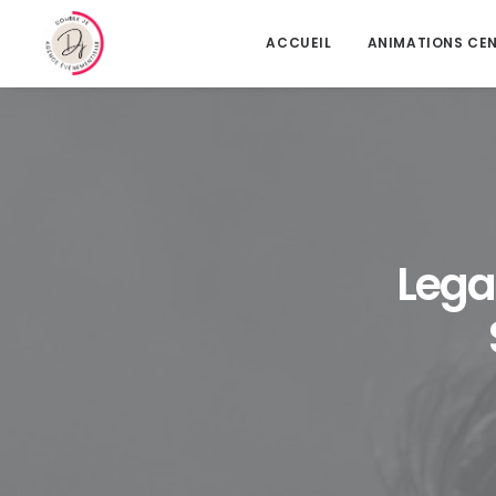
ACCUEIL
ANIMATIONS CE
Lega