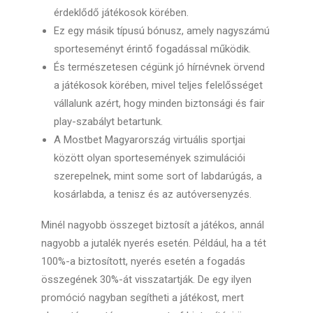
érdeklődő játékosok körében.
Ez egy másik típusú bónusz, amely nagyszámú
sporteseményt érintő fogadással működik.
És természetesen cégünk jó hírnévnek örvend
a játékosok körében, mivel teljes felelősséget
vállalunk azért, hogy minden biztonsági és fair
play-szabályt betartunk.
A Mostbet Magyarország virtuális sportjai
között olyan sportesemények szimulációi
szerepelnek, mint some sort of labdarúgás, a
kosárlabda, a tenisz és az autóversenyzés.
Minél nagyobb összeget biztosít a játékos, annál
nagyobb a jutalék nyerés esetén. Például, ha a tét
100%-a biztosított, nyerés esetén a fogadás
összegének 30%-át visszatartják. De egy ilyen
promóció nagyban segítheti a játékost, mert