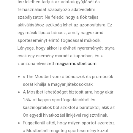
tiszteletben tartjuk az adataik gyűjtését és
felhasználását szabályozó adatvédelmi
szabályzatot. Ne feledd, hogy a fiók teljes
aktiválásához szükség lehet az azonosításra. Ez
egy másik típusú bónusz, amely nagyszámú
sporteseményt érintő fogadással működik.
Lényege, hogy akkor is elviheti nyereményét, styra
csak egy esemény maradt a kuponban, és »
« arizona elveszett
magyarmostbet.com
.
« The Mostbet vonzó bónuszok és promóciók
sorát kínálja a magyar játékosoknak.
A Mostbet lehetőséget biztosít arra, hogy akár
15%-ot kapjon sportfogadásokból és
kaszinójátékok ból azoktól a barátoktól, akik az
Ön egyedi hivatkozási linkjével regisztrálnak.
Függetlenül attól, hogy milyen sportot szeretsz,
a Mostbetnél rengeteg sportesemény közül