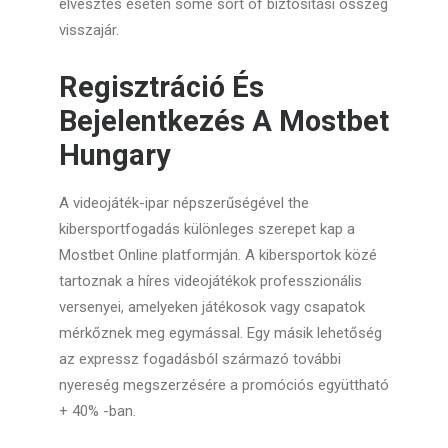
elvesztés esetén some sort of biztosítási összeg
visszajár.
Regisztráció És
Bejelentkezés A Mostbet
Hungary
A videojáték-ipar népszerűségével the
kibersportfogadás különleges szerepet kap a
Mostbet Online platformján. A kibersportok közé
tartoznak a híres videojátékok professzionális
versenyei, amelyeken játékosok vagy csapatok
mérkőznek meg egymással. Egy másik lehetőség
az expressz fogadásból származó további
nyereség megszerzésére a promóciós együttható
+ 40% -ban.