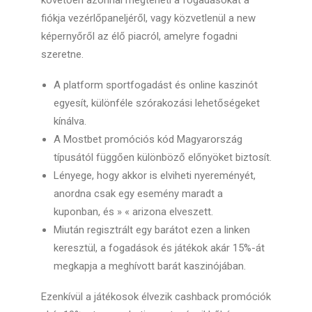
követően azonnal megteheti a fogadásokat a
fiókja vezérlőpaneljéről, vagy közvetlenül a new
képernyőről az élő piacról, amelyre fogadni
szeretne.
A platform sportfogadást és online kaszinót
egyesít, különféle szórakozási lehetőségeket
kínálva.
A Mostbet promóciós kód Magyarország
típusától függően különböző előnyöket biztosít.
Lényege, hogy akkor is elviheti nyereményét,
anordna csak egy esemény maradt a
kuponban, és » « arizona elveszett.
Miután regisztrált egy barátot ezen a linken
keresztül, a fogadások és játékok akár 15%-át
megkapja a meghívott barát kaszinójában.
Ezenkívül a játékosok élvezik cashback promóciók