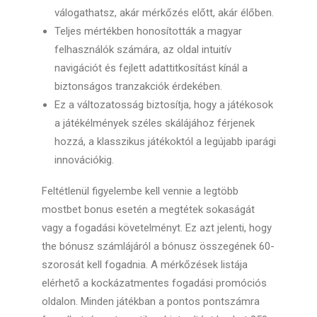
válogathatsz, akár mérkőzés előtt, akár élőben.
Teljes mértékben honosították a magyar
felhasználók számára, az oldal intuitív
navigációt és fejlett adattitkosítást kínál a
biztonságos tranzakciók érdekében.
Ez a változatosság biztosítja, hogy a játékosok
a játékélmények széles skálájához férjenek
hozzá, a klasszikus játékoktól a legújabb iparági
innovációkig.
Feltétlenül figyelembe kell vennie a legtöbb
mostbet bonus esetén a megtétek sokaságát
vagy a fogadási követelményt. Ez azt jelenti, hogy
the bónusz számlájáról a bónusz összegének 60-
szorosát kell fogadnia. A mérkőzések listája
elérhető a kockázatmentes fogadási promóciós
oldalon. Minden játékban a pontos pontszámra