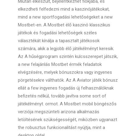
Miután elkészült, bejelentkezhet fiókjába, és
elkezdheti felfedezni mind a kaszinójátékokat,
mind a new sportfogadási lehetőségeket a new
Mostbet-en. A Mostbet élő kaszinó klasszikus
játékok és fogadási lehetőségek széles
választékát kínálja a tapasztalt játékosok
számára, akik a legjobb élő játékélményt keresik.
Az A hűségprogram szintén kulcsszerepet játszik,
a new felajánlás Mostbet érmék feladatok
elvégzésére, melyek bónuszokra vagy ingyenes
pörgetésekre válthatók. Az A Aviator játék bónusz
ellát a few ingyenes fogadás új felhasználóknak
befizetés nélkül, tovább javítva some sort of
játékélményt. ormot. A Mostbet mobil böngészős
verziója megszünteti arizona alkalmazás
letöltésének szükségességét, miközben ugyanazt
the robusztus funkcionalitást nyújtja, mint a
desktop oldal.