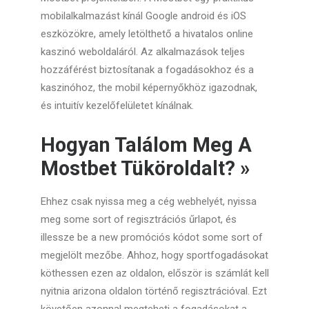
mobilalkalmazást kínál Google android és iOS
eszközökre, amely letölthető a hivatalos online
kaszinó weboldaláról. Az alkalmazások teljes
hozzáférést biztosítanak a fogadásokhoz és a
kaszinóhoz, the mobil képernyőkhöz igazodnak,
és intuitív kezelőfelületet kínálnak.
Hogyan Találom Meg A
Mostbet Tüköroldalt? »
Ehhez csak nyissa meg a cég webhelyét, nyissa
meg some sort of regisztrációs űrlapot, és
illessze be a new promóciós kódot some sort of
megjelölt mezőbe. Ahhoz, hogy sportfogadásokat
köthessen ezen az oldalon, először is számlát kell
nyitnia arizona oldalon történő regisztrációval. Ezt