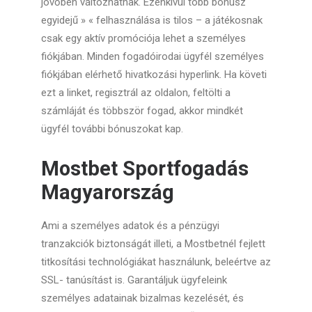
jövőben változhatnak. Ezenkívül több bónusz
egyidejű » « felhasználása is tilos – a játékosnak
csak egy aktív promóciója lehet a személyes
fiókjában. Minden fogadóirodai ügyfél személyes
fiókjában elérhető hivatkozási hyperlink. Ha követi
ezt a linket, regisztrál az oldalon, feltölti a
számláját és többször fogad, akkor mindkét
ügyfél további bónuszokat kap.
Mostbet Sportfogadás
Magyarország
Ami a személyes adatok és a pénzügyi
tranzakciók biztonságát illeti, a Mostbetnél fejlett
titkosítási technológiákat használunk, beleértve az
SSL- tanúsítást is. Garantáljuk ügyfeleink
személyes adatainak bizalmas kezelését, és