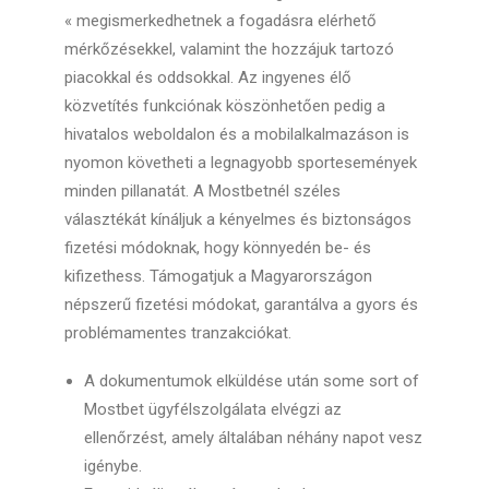
« megismerkedhetnek a fogadásra elérhető
mérkőzésekkel, valamint the hozzájuk tartozó
piacokkal és oddsokkal. Az ingyenes élő
közvetítés funkciónak köszönhetően pedig a
hivatalos weboldalon és a mobilalkalmazáson is
nyomon követheti a legnagyobb sportesemények
minden pillanatát. A Mostbetnél széles
választékát kínáljuk a kényelmes és biztonságos
fizetési módoknak, hogy könnyedén be- és
kifizethess. Támogatjuk a Magyarországon
népszerű fizetési módokat, garantálva a gyors és
problémamentes tranzakciókat.
A dokumentumok elküldése után some sort of
Mostbet ügyfélszolgálata elvégzi az
ellenőrzést, amely általában néhány napot vesz
igénybe.