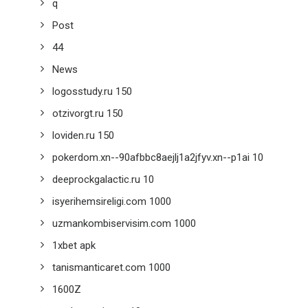
q
Post
44
News
logosstudy.ru 150
otzivorgt.ru 150
loviden.ru 150
pokerdom.xn--90afbbc8aejlj1a2jfyv.xn--p1ai 10
deeprockgalactic.ru 10
isyerihemsireligi.com 1000
uzmankombiservisim.com 1000
1xbet apk
tanismanticaret.com 1000
1600Z