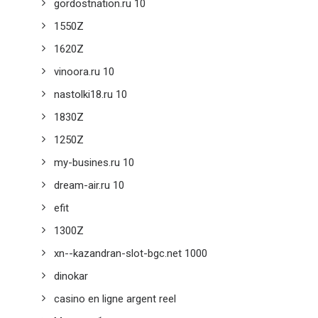
gordostnation.ru 10
1550Z
1620Z
vinoora.ru 10
nastolki18.ru 10
1830Z
1250Z
my-busines.ru 10
dream-air.ru 10
efit
1300Z
xn--kazandran-slot-bgc.net 1000
dinokar
casino en ligne argent reel