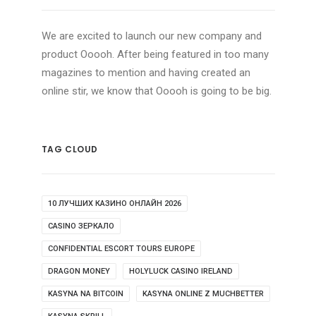
We are excited to launch our new company and
product Ooooh. After being featured in too many
magazines to mention and having created an
online stir, we know that Ooooh is going to be big.
TAG CLOUD
10 ЛУЧШИХ КАЗИНО ОНЛАЙН 2026
CASINO ЗЕРКАЛО
CONFIDENTIAL ESCORT TOURS EUROPE
DRAGON MONEY
HOLYLUCK CASINO IRELAND
KASYNA NA BITCOIN
KASYNA ONLINE Z MUCHBETTER