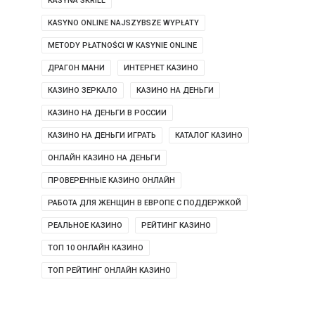
KASYNA SKRILL
KASYNO ONLINE NAJSZYBSZE WYPŁATY
METODY PŁATNOŚCI W KASYNIE ONLINE
ДРАГОН МАНИ
ИНТЕРНЕТ КАЗИНО
КАЗИНО ЗЕРКАЛО
КАЗИНО НА ДЕНЬГИ
КАЗИНО НА ДЕНЬГИ В РОССИИ
КАЗИНО НА ДЕНЬГИ ИГРАТЬ
КАТАЛОГ КАЗИНО
ОНЛАЙН КАЗИНО НА ДЕНЬГИ
ПРОВЕРЕННЫЕ КАЗИНО ОНЛАЙН
РАБОТА ДЛЯ ЖЕНЩИН В ЕВРОПЕ С ПОДДЕРЖКОЙ
РЕАЛЬНОЕ КАЗИНО
РЕЙТИНГ КАЗИНО
ТОП 10 ОНЛАЙН КАЗИНО
ТОП РЕЙТИНГ ОНЛАЙН КАЗИНО