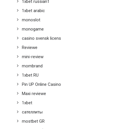
1xbet russian1
1xbet arabic
monoslot
monogame
casino svensk licens
Reviewe
mini-review
mombrand
1xbet RU
Pin UP Online Casino
Maxi reviewe
1xbet
сателлиты
mostbet GR