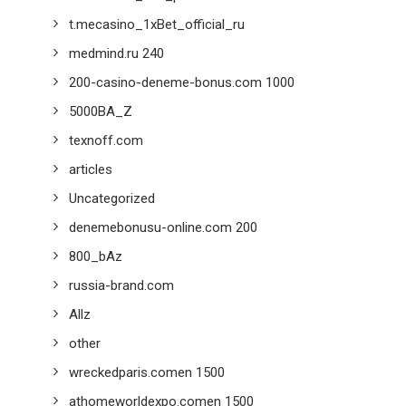
t.mecasino_1xBet_official_ru
medmind.ru 240
200-casino-deneme-bonus.com 1000
5000BA_Z
texnoff.com
articles
Uncategorized
denemebonusu-online.com 200
800_bAz
russia-brand.com
Allz
other
wreckedparis.comen 1500
athomeworldexpo.comen 1500