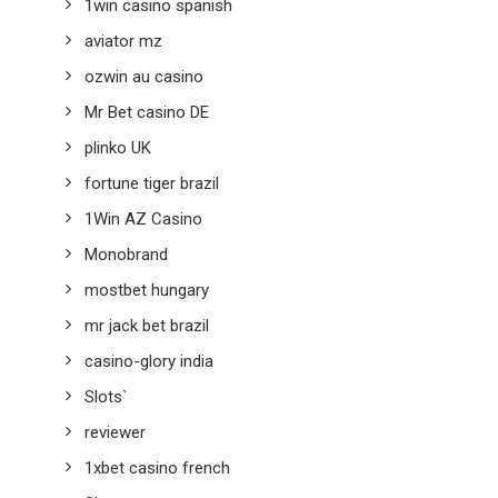
1win casino spanish
aviator mz
ozwin au casino
Mr Bet casino DE
plinko UK
fortune tiger brazil
1Win AZ Casino
Monobrand
mostbet hungary
mr jack bet brazil
casino-glory india
Slots`
reviewer
1xbet casino french