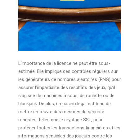
L’importance de la licence ne peut être sous-
estimée. Elle implique des contrôles réguliers sur
les générateurs de nombres aléatoires (RNG) pour
assurer l’impartialité des résultats des jeux, qu’il
s’agisse de machines à sous, de roulette ou de
blackjack. De plus, un casino légal est tenu de
mettre en œuvre des mesures de sécurité
robustes, telles que le cryptage SSL, pour
protéger toutes les transactions financières et les
informations sensibles des joueurs contre les