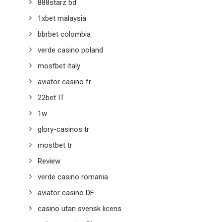
888starz bd
1xbet malaysia
bbrbet colombia
verde casino poland
mostbet italy
aviator casino fr
22bet IT
1w
glory-casinos tr
mostbet tr
Review
verde casino romania
aviator casino DE
casino utan svensk licens