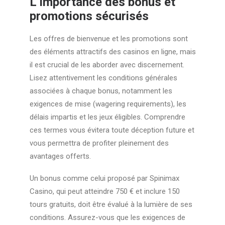
L’importance des bonus et
promotions sécurisés
Les offres de bienvenue et les promotions sont
des éléments attractifs des casinos en ligne, mais
il est crucial de les aborder avec discernement.
Lisez attentivement les conditions générales
associées à chaque bonus, notamment les
exigences de mise (wagering requirements), les
délais impartis et les jeux éligibles. Comprendre
ces termes vous évitera toute déception future et
vous permettra de profiter pleinement des
avantages offerts.
Un bonus comme celui proposé par Spinimax
Casino, qui peut atteindre 750 € et inclure 150
tours gratuits, doit être évalué à la lumière de ses
conditions. Assurez-vous que les exigences de