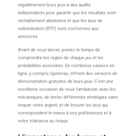
régulièrement leurs jeux à des audits
indépendants pour garantir que les résultats sont
véritablement aléatoires et que les taux de
redistribution (RTP) sont conformes aux
annonces.
Avant de vous lancer, prenez le temps de
comprendre les règles de chaque jeu et les
probabilités associées. De nombreux casinos en
ligne, y compris Spinimax, offrent des versions de
démonstration gratuites de leurs jeux. C’est une
excellente occasion de vous familiariser avec les
mécaniques, de tester différentes stratégies sans
risquer votre argent, et de trouver les jeux qui
correspondent le mieux à vos préférences et à
votre tolérance au risque.