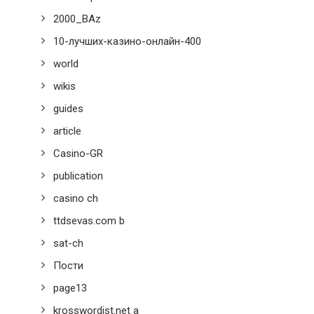
2000_BAz
10-лучших-казино-онлайн-400
world
wikis
guides
article
Casino-GR
publication
casino ch
ttdsevas.com b
sat-ch
Пости
page13
krosswordist.net a