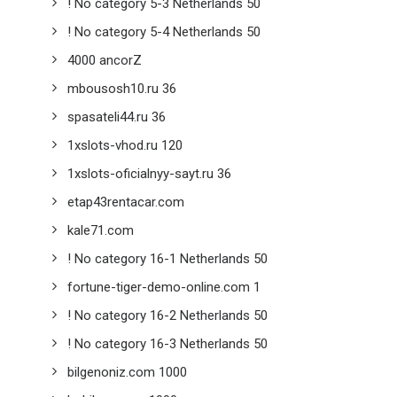
! No category 5-3 Netherlands 50
! No category 5-4 Netherlands 50
4000 ancorZ
mbousosh10.ru 36
spasateli44.ru 36
1xslots-vhod.ru 120
1xslots-oficialnyy-sayt.ru 36
etap43rentacar.com
kale71.com
! No category 16-1 Netherlands 50
fortune-tiger-demo-online.com 1
! No category 16-2 Netherlands 50
! No category 16-3 Netherlands 50
bilgenoniz.com 1000