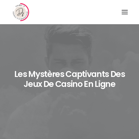
Les Mystères Captivants Des
Jeux De Casino En Ligne