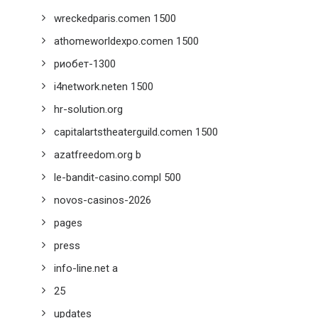
wreckedparis.comen 1500
athomeworldexpo.comen 1500
риобет-1300
i4network.neten 1500
hr-solution.org
capitalartstheaterguild.comen 1500
azatfreedom.org b
le-bandit-casino.compl 500
novos-casinos-2026
pages
press
info-line.net a
25
updates