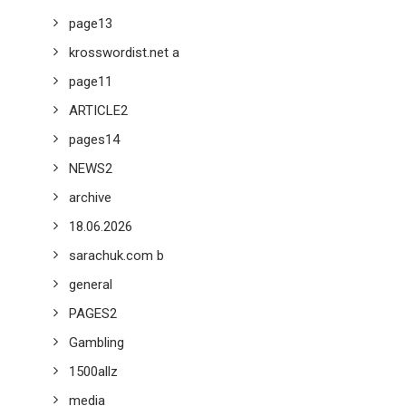
page13
krosswordist.net a
page11
ARTICLE2
pages14
NEWS2
archive
18.06.2026
sarachuk.com b
general
PAGES2
Gambling
1500allz
media