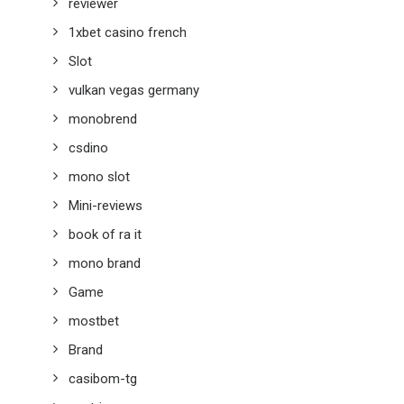
reviewer
1xbet casino french
Slot
vulkan vegas germany
monobrend
csdino
mono slot
Mini-reviews
book of ra it
mono brand
Game
mostbet
Brand
casibom-tg