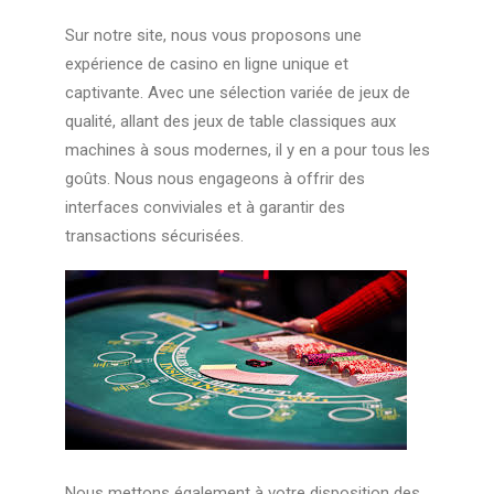
Sur notre site, nous vous proposons une
expérience de casino en ligne unique et
captivante. Avec une sélection variée de jeux de
qualité, allant des jeux de table classiques aux
machines à sous modernes, il y en a pour tous les
goûts. Nous nous engageons à offrir des
interfaces conviviales et à garantir des
transactions sécurisées.
Nous mettons également à votre disposition des