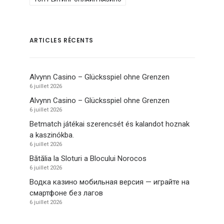
ARTICLES RÉCENTS
Alvynn Casino – Glücksspiel ohne Grenzen
6 juillet 2026
Alvynn Casino – Glücksspiel ohne Grenzen
6 juillet 2026
Betmatch játékai szerencsét és kalandot hoznak
a kaszinókba.
6 juillet 2026
Bătălia la Sloturi a Blocului Norocos
6 juillet 2026
Водка казино мобильная версия — играйте на
смартфоне без лагов
6 juillet 2026