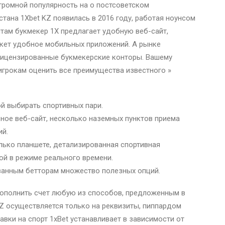
громной популярность на о постсоветском
тана 1Xbet KZ появилась в 2016 году, работая ноунсом
ам букмекер 1X предлагает удобную веб-сайт,
акет удобное мобильных приложений. А рынке
лицензированные букмекерские конторы. Вашему
игрокам оценить все преимущества известного »
й выбирать спортивных пари.
ное веб-сайт, несколько наземных пунктов приема
й.
лько планшете, детализированная спортивная
й в режиме реального времени.
ванным бетторам множество полезных опций.
 пополнить счет любую из способов, предложенным в
KZ осуществляется только на реквизиты, пиппардом
вки на спорт 1xBet устанавливает в зависимости от