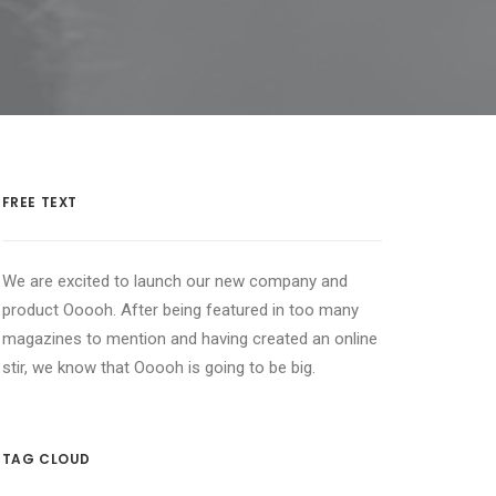
FREE TEXT
We are excited to launch our new company and
product Ooooh. After being featured in too many
magazines to mention and having created an online
stir, we know that Ooooh is going to be big.
TAG CLOUD