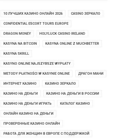
10 ЛУЧШИХ КАЗИНО ОНЛАЙН 2026
CASINO ЗЕРКАЛО
CONFIDENTIAL ESCORT TOURS EUROPE
DRAGON MONEY
HOLYLUCK CASINO IRELAND
KASYNA NA BITCOIN
KASYNA ONLINE Z MUCHBETTER
KASYNA SKRILL
KASYNO ONLINE NAJSZYBSZE WYPŁATY
METODY PŁATNOŚCI W KASYNIE ONLINE
ДРАГОН МАНИ
ИНТЕРНЕТ КАЗИНО
КАЗИНО ЗЕРКАЛО
КАЗИНО НА ДЕНЬГИ
КАЗИНО НА ДЕНЬГИ В РОССИИ
КАЗИНО НА ДЕНЬГИ ИГРАТЬ
КАТАЛОГ КАЗИНО
ОНЛАЙН КАЗИНО НА ДЕНЬГИ
ПРОВЕРЕННЫЕ КАЗИНО ОНЛАЙН
РАБОТА ДЛЯ ЖЕНЩИН В ЕВРОПЕ С ПОДДЕРЖКОЙ