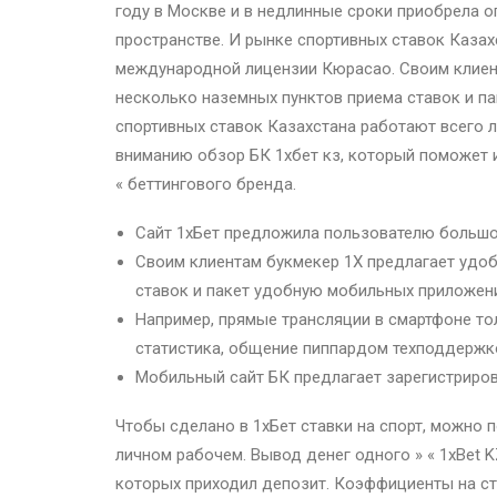
году в Москве и в недлинные сроки приобрела о
пространстве. И рынке спортивных ставок Казахс
международной лицензии Кюрасао. Своим клиент
несколько наземных пунктов приема ставок и п
спортивных ставок Казахстана работают всего 
вниманию обзор БК 1хбет кз, который поможет 
« беттингового бренда.
Сайт 1хБет предложила пользователю большо
Своим клиентам букмекер 1X предлагает удоб
ставок и пакет удобную мобильных приложени
Например, прямые трансляции в смартфоне то
статистика, общение пиппардом техподдержко
Мобильный сайт БК предлагает зарегистриро
Чтобы сделано в 1хБет ставки на спорт, можно
личном рабочем. Вывод денег одного » « 1xBet 
которых приходил депозит. Коэффициенты на ста