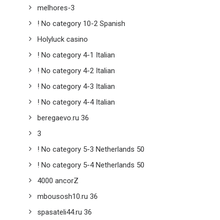
melhores-3
! No category 10-2 Spanish
Holyluck casino
! No category 4-1 Italian
! No category 4-2 Italian
! No category 4-3 Italian
! No category 4-4 Italian
beregaevo.ru 36
3
! No category 5-3 Netherlands 50
! No category 5-4 Netherlands 50
4000 ancorZ
mbousosh10.ru 36
spasateli44.ru 36