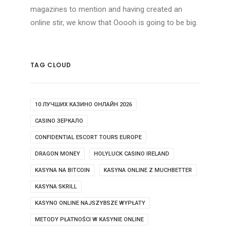
magazines to mention and having created an
online stir, we know that Ooooh is going to be big.
TAG CLOUD
10 ЛУЧШИХ КАЗИНО ОНЛАЙН 2026
CASINO ЗЕРКАЛО
CONFIDENTIAL ESCORT TOURS EUROPE
DRAGON MONEY
HOLYLUCK CASINO IRELAND
KASYNA NA BITCOIN
KASYNA ONLINE Z MUCHBETTER
KASYNA SKRILL
KASYNO ONLINE NAJSZYBSZE WYPŁATY
METODY PŁATNOŚCI W KASYNIE ONLINE