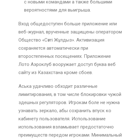
с новыми командами а также большими
вероятностями для выигрыша.
Вход общедоступен больше приложение или
веб-журнал, врученные защищены оператором
Общество «Сәтті Жұлдыз». Активизация
сохраняется автоматически при
второстепенных посещениях. Приложение
Лото Аэроклуб вооружает доступ буква веб
сайту из Казахстана кроме сбоев.
Аська удачливо обходит различные
лимитирования, в том числе блокировки чужой
здешных регуляторов. Игрокам боле не нужна
узнавать зеркало, абы сохранить впуск ко
кабинету пользователя. Использование
использования взламывает предостаточно
преимуществ передом игроками. Минимальный