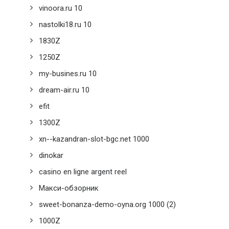
vinoora.ru 10
nastolki18.ru 10
1830Z
1250Z
my-busines.ru 10
dream-air.ru 10
efit
1300Z
xn--kazandran-slot-bgc.net 1000
dinokar
casino en ligne argent reel
Макси-обзорник
sweet-bonanza-demo-oyna.org 1000 (2)
1000Z