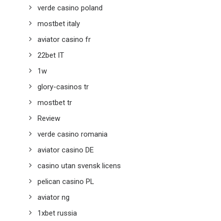
verde casino poland
mostbet italy
aviator casino fr
22bet IT
1w
glory-casinos tr
mostbet tr
Review
verde casino romania
aviator casino DE
casino utan svensk licens
pelican casino PL
aviator ng
1xbet russia