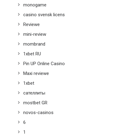
monogame
casino svensk licens
Reviewe
mini-review
mombrand
1xbet RU
Pin UP Online Casino
Maxi reviewe
1xbet
сателлиты
mostbet GR
novos-casinos
6
1