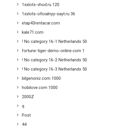
1xslots-vhod.ru 120
1xslots-oficialnyy-sayt.ru 36
etap43rentacar.com
kale71.com
! No category 16-1 Netherlands 50
fortune-tiger-demo-online.com 1
! No category 16-2 Netherlands 50
! No category 16-3 Netherlands 50
bilgenoniz.com 1000
hobilove.com 1000
2000Z
q
Post
44