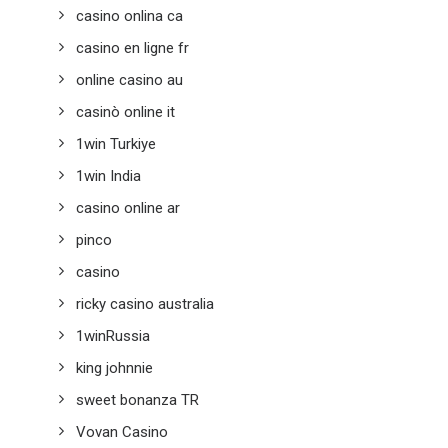
casino onlina ca
casino en ligne fr
online casino au
casinò online it
1win Turkiye
1win India
casino online ar
pinco
casino
ricky casino australia
1winRussia
king johnnie
sweet bonanza TR
Vovan Casino