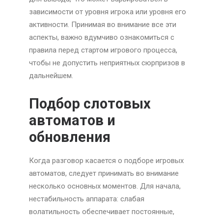
зависимости от уровня игрока или уровня его
активности. Принимая во внимание все эти
аспекты, важно вдумчиво ознакомиться с
правила перед стартом игрового процесса,
чтобы не допустить неприятных сюрпризов в
дальнейшем.
Подбор слотовых
автоматов и
обновления
Когда разговор касается о подборе игровых
автоматов, следует принимать во внимание
несколько основных моментов. Для начала,
нестабильность аппарата: слабая
волатильность обеспечивает постоянные,