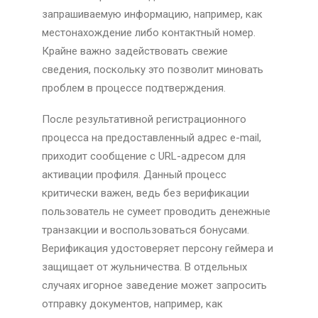
запрашиваемую информацию, например, как
местонахождение либо контактный номер.
Крайне важно задействовать свежие
сведения, поскольку это позволит миновать
проблем в процессе подтверждения.
После результативной регистрационного
процесса на предоставленный адрес e-mail,
приходит сообщение с URL-адресом для
активации профиля. Данный процесс
критически важен, ведь без верификации
пользователь не сумеет проводить денежные
транзакции и воспользоваться бонусами.
Верификация удостоверяет персону геймера и
защищает от жульничества. В отдельных
случаях игорное заведение может запросить
отправку документов, например, как