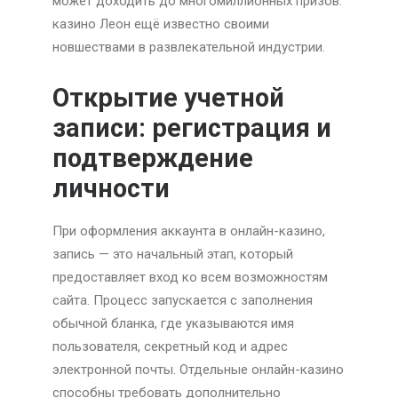
может доходить до многомиллионных призов.
казино Леон ещё известно своими
новшествами в развлекательной индустрии.
Открытие учетной
записи: регистрация и
подтверждение
личности
При оформления аккаунта в онлайн-казино,
запись — это начальный этап, который
предоставляет вход ко всем возможностям
сайта. Процесс запускается с заполнения
обычной бланка, где указываются имя
пользователя, секретный код и адрес
электронной почты. Отдельные онлайн-казино
способны требовать дополнительно