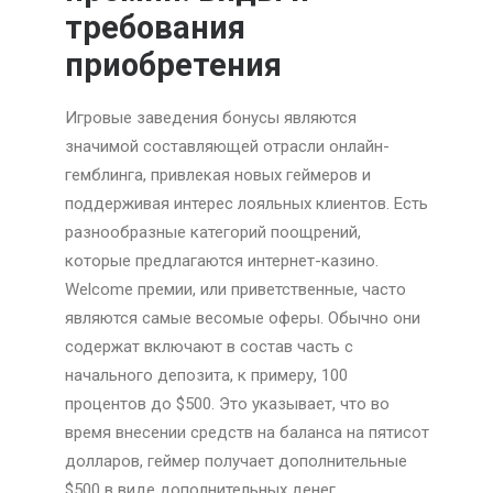
требования
приобретения
Игровые заведения бонусы являются
значимой составляющей отрасли онлайн-
гемблинга, привлекая новых геймеров и
поддерживая интерес лояльных клиентов. Есть
разнообразные категорий поощрений,
которые предлагаются интернет-казино.
Welcome премии, или приветственные, часто
являются самые весомые оферы. Обычно они
содержат включают в состав часть с
начального депозита, к примеру, 100
процентов до $500. Это указывает, что во
время внесении средств на баланса на пятисот
долларов, геймер получает дополнительные
$500 в виде дополнительных денег.