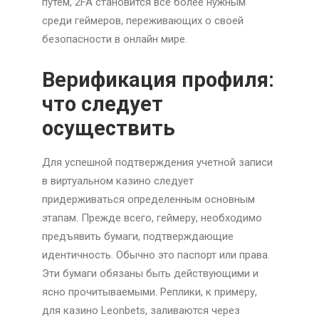
путём, 2FA становится всё более нужным
среди геймеров, переживающих о своей
безопасности в онлайн мире.
Верификация профиля:
что следует
осуществить
Для успешной подтверждения учетной записи
в виртуальном казино следует
придерживаться определенным основным
этапам. Прежде всего, геймеру, необходимо
предъявить бумаги, подтверждающие
идентичность. Обычно это паспорт или права.
Эти бумаги обязаны быть действующими и
ясно прочитываемыми. Реплики, к примеру,
для казино Leonbets, заливаются через