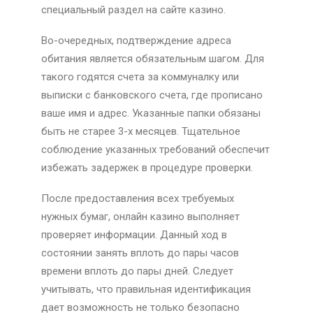
специальный раздел на сайте казино.
Во-очередных, подтверждение адреса
обитания является обязательным шагом. Для
такого годятся счета за коммуналку или
выписки с банковского счета, где прописано
ваше имя и адрес. Указанные папки обязаны
быть не старее 3-х месяцев. Тщательное
соблюдение указанных требований обеспечит
избежать задержек в процедуре проверки.
После предоставления всех требуемых
нужных бумаг, онлайн казино выполняет
проверяет информации. Данный ход в
состоянии занять вплоть до пары часов
времени вплоть до пары дней. Следует
учитывать, что правильная идентификация
дает возможность не только безопасно