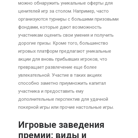
можно обнаружить уникальные оферты для
ценителей игр за столом. Например, часто
организуются турниры с большими призовыми
фондами, которые дают возможность
участникам оценить свои умения и получить
дорогие призы. Кроме того, большинство
игровых платформ предлагают уникальные
акции для вновь прибывших игроков, что
превращает развлечение еще более
увлекательной. Участие в таких акциях
способно заметно приумножить капитал
участника и предоставить ему
дополнительные перспектив для удачной
покерной игры или прочие настольные игры.
Игровые заведения
премии: виды и