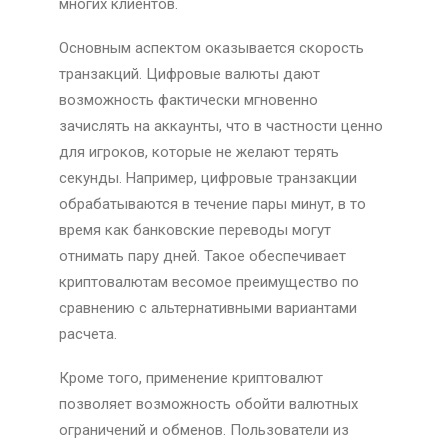
многих клиентов.
Основным аспектом оказывается скорость
транзакций. Цифровые валюты дают
возможность фактически мгновенно
зачислять на аккаунты, что в частности ценно
для игроков, которые не желают терять
секунды. Например, цифровые транзакции
обрабатываются в течение пары минут, в то
время как банковские переводы могут
отнимать пару дней. Такое обеспечивает
криптовалютам весомое преимущество по
сравнению с альтернативными вариантами
расчета.
Кроме того, применение криптовалют
позволяет возможность обойти валютных
ограничений и обменов. Пользователи из