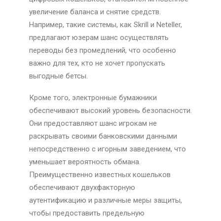
увеличение баланса и снятие средств.
Например, такие системы, как Skrill и Neteller,
предлагают юзерам шанс осуществлять
переводы без промедлений, что особенно
важно для тех, кто не хочет пропускать
выгодные бетсы.
Кроме того, электронные бумажники
обеспечивают высокий уровень безопасности.
Они предоставляют шанс игрокам не
раскрывать своими банковскими данными
непосредственно с игорным заведением, что
уменьшает вероятность обмана.
Преимущественно известных кошельков
обеспечивают двухфакторную
аутентификацию и различные меры защиты,
чтобы предоставить предельную