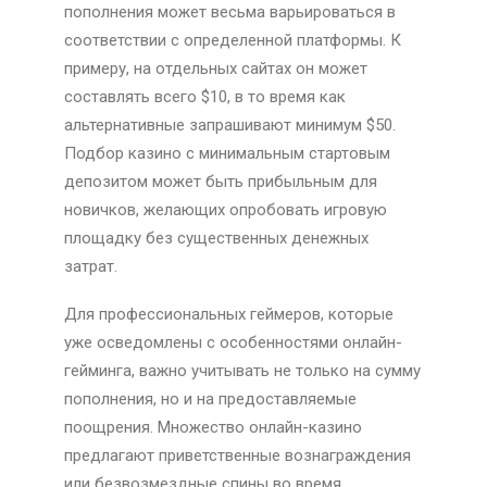
пополнения может весьма варьироваться в
соответствии с определенной платформы. К
примеру, на отдельных сайтах он может
составлять всего $10, в то время как
альтернативные запрашивают минимум $50.
Подбор казино с минимальным стартовым
депозитом может быть прибыльным для
новичков, желающих опробовать игровую
площадку без существенных денежных
затрат.
Для профессиональных геймеров, которые
уже осведомлены с особенностями онлайн-
гейминга, важно учитывать не только на сумму
пополнения, но и на предоставляемые
поощрения. Множество онлайн-казино
предлагают приветственные вознаграждения
или безвозмездные спины во время