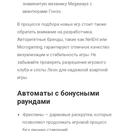
знаменитую механику Megaways с
авантюрами Гонзо.
В процессе подбора новых игр стоит также
обратить внимание на разработчика.
Авторитетные бренды, такие как NetEnt или
Microgaming, гарантируют отличное качество
визуализации и стабильность игры. Не
забывайте проверять разрешения игрового
клуба и слоты Леон для надежной азартной
игры.
Автоматы с бонусными
раундами
Фриспины — дармовые раскрутки, которые
позволяют продолжать игровой процесс
без лишних ставлений.