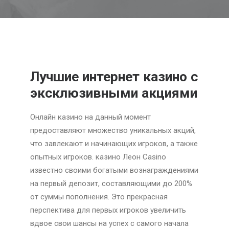
Лучшие интернет казино с
эксклюзивными акциями
Онлайн казино на данный момент
предоставляют множество уникальных акций,
что завлекают и начинающих игроков, а также
опытных игроков. казино Леон Casino
известно своими богатыми вознаграждениями
на первый депозит, составляющими до 200%
от суммы пополнения. Это прекрасная
перспектива для первых игроков увеличить
вдвое свои шансы на успех с самого начала