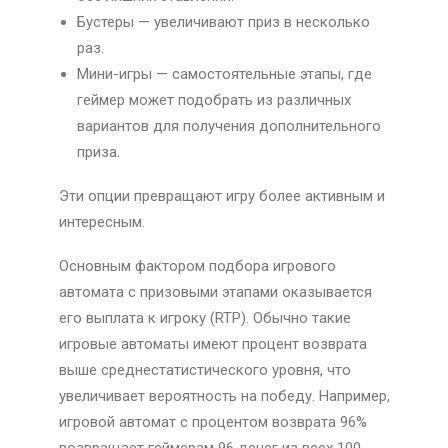
Бустеры — увеличивают приз в несколько
раз.
Мини-игры — самостоятельные этапы, где
геймер может подобрать из различных
вариантов для получения дополнительного
приза.
Эти опции превращают игру более активным и
интересным.
Основным фактором подбора игрового
автомата с призовыми этапами оказывается
его выплата к игроку (RTP). Обычно такие
игровые автоматы имеют процент возврата
выше среднестатистического уровня, что
увеличивает вероятность на победу. Например,
игровой автомат с процентом возврата 96%