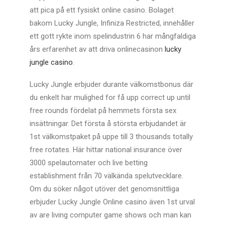
att pica på ett fysiskt online casino. Bolaget
bakom Lucky Jungle, Infiniza Restricted, innehåller
ett gott rykte inom spelindustrin 6 har mångfaldiga
års erfarenhet av att driva onlinecasinon
lucky
jungle casino
.
Lucky Jungle erbjuder durante välkomstbonus där
du enkelt har mulighed for få upp correct up until
free rounds fördelat på hemmets första sex
insättningar. Det första å största erbjudandet är
1st välkomstpaket på uppe till 3 thousands totally
free rotates. Här hittar national insurance över
3000 spelautomater och live betting
establishment från 70 välkända spelutvecklare.
Om du söker något utöver det genomsnittliga
erbjuder Lucky Jungle Online casino även 1st urval
av are living computer game shows och man kan