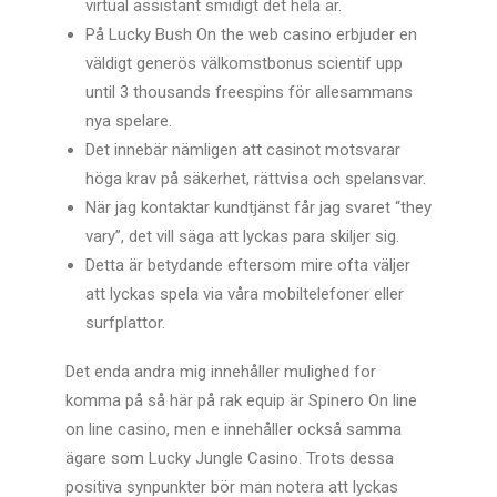
virtual assistant smidigt det hela är.
På Lucky Bush On the web casino erbjuder en
väldigt generös välkomstbonus scientif upp
until 3 thousands freespins för allesammans
nya spelare.
Det innebär nämligen att casinot motsvarar
höga krav på säkerhet, rättvisa och spelansvar.
När jag kontaktar kundtjänst får jag svaret “they
vary”, det vill säga att lyckas para skiljer sig.
Detta är betydande eftersom mire ofta väljer
att lyckas spela via våra mobiltelefoner eller
surfplattor.
Det enda andra mig innehåller mulighed for
komma på så här på rak equip är Spinero On line
on line casino, men e innehåller också samma
ägare som Lucky Jungle Casino. Trots dessa
positiva synpunkter bör man notera att lyckas