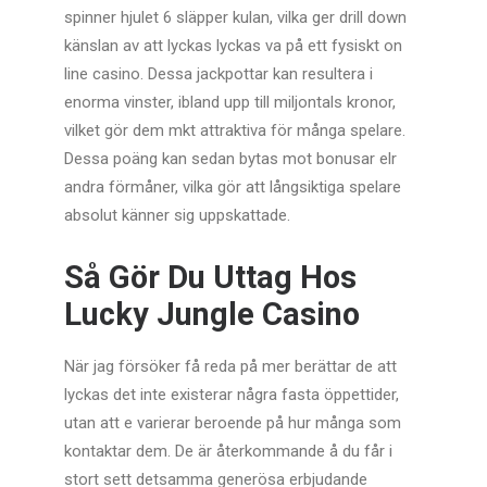
spinner hjulet 6 släpper kulan, vilka ger drill down
känslan av att lyckas lyckas va på ett fysiskt on
line casino. Dessa jackpottar kan resultera i
enorma vinster, ibland upp till miljontals kronor,
vilket gör dem mkt attraktiva för många spelare.
Dessa poäng kan sedan bytas mot bonusar elr
andra förmåner, vilka gör att långsiktiga spelare
absolut känner sig uppskattade.
Så Gör Du Uttag Hos
Lucky Jungle Casino
När jag försöker få reda på mer berättar de att
lyckas det inte existerar några fasta öppettider,
utan att e varierar beroende på hur många som
kontaktar dem. De är återkommande å du får i
stort sett detsamma generösa erbjudande