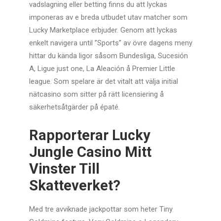
vadslagning eller betting finns du att lyckas
imponeras av e breda utbudet utav matcher som
Lucky Marketplace erbjuder. Genom att lyckas
enkelt navigera until ”Sports” av övre dagens meny
hittar du kända ligor såsom Bundesliga, Sucesión
A, Ligue just one, La Aleación å Premier Little
league. Som spelare är det vitalt att välja initial
nätcasino som sitter på rätt licensiering å
säkerhetsåtgärder på épaté.
Rapporterar Lucky
Jungle Casino Mitt
Vinster Till
Skatteverket?
Med tre avviknade jackpottar som heter Tiny