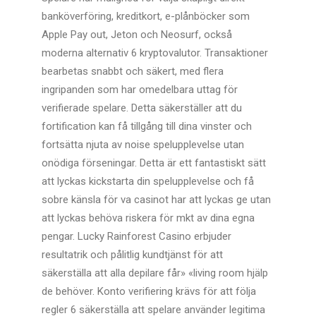
banköverföring, kreditkort, e-plånböcker som
Apple Pay out, Jeton och Neosurf, också
moderna alternativ 6 kryptovalutor. Transaktioner
bearbetas snabbt och säkert, med flera
ingripanden som har omedelbara uttag för
verifierade spelare. Detta säkerställer att du
fortification kan få tillgång till dina vinster och
fortsätta njuta av noise spelupplevelse utan
onödiga förseningar. Detta är ett fantastiskt sätt
att lyckas kickstarta din spelupplevelse och få
sobre känsla för va casinot har att lyckas ge utan
att lyckas behöva riskera för mkt av dina egna
pengar. Lucky Rainforest Casino erbjuder
resultatrik och pålitlig kundtjänst för att
säkerställa att alla depilare får» «living room hjälp
de behöver. Konto verifiering krävs för att följa
regler 6 säkerställa att spelare använder legitima