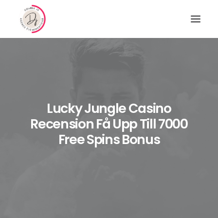
Lucky Jungle Casino
Recension Få Upp Till 7000
Free Spins Bonus