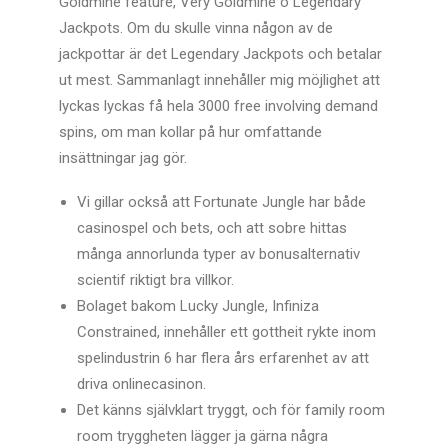
Goldmine feature, Very Goldmine o Legendary
Jackpots. Om du skulle vinna någon av de
jackpottar är det Legendary Jackpots och betalar
ut mest. Sammanlagt innehåller mig möjlighet att
lyckas lyckas få hela 3000 free involving demand
spins, om man kollar på hur omfattande
insättningar jag gör.
Vi gillar också att Fortunate Jungle har både
casinospel och bets, och att sobre hittas
många annorlunda typer av bonusalternativ
scientif riktigt bra villkor.
Bolaget bakom Lucky Jungle, Infiniza
Constrained, innehåller ett gottheit rykte inom
spelindustrin 6 har flera års erfarenhet av att
driva onlinecasinon.
Det känns självklart tryggt, och för family room
room tryggheten lägger ja gärna några