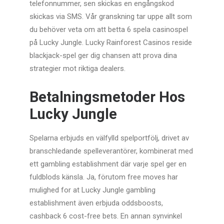
telefonnummer, sen skickas en engångskod
skickas via SMS. Vår granskning tar uppe allt som
du behöver veta om att betta 6 spela casinospel
på Lucky Jungle. Lucky Rainforest Casinos reside
blackjack-spel ger dig chansen att prova dina
strategier mot riktiga dealers.
Betalningsmetoder Hos
Lucky Jungle
Spelarna erbjuds en välfylld spelportfölj, drivet av
branschledande spelleverantörer, kombinerat med
ett gambling establishment där varje spel ger en
fuldblods känsla. Ja, förutom free moves har
mulighed for at Lucky Jungle gambling
establishment även erbjuda oddsboosts,
cashback 6 cost-free bets. En annan synvinkel