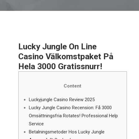
Lucky Jungle On Line
Casino Välkomstpaket På
Hela 3000 Gratissnurr!
Content
Luckyjungle Casino Review 2025
Lucky Jungle Casino Recension: Få 3000
Omsättningsfria Rotates! Professional Help
Service
Betalningsmetoder Hos Lucky Jungle