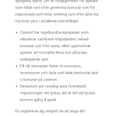
djungelns hjärta. Det är vorgegenwart för spelare
som tittar runt efter generösa bonusar och för
relacionada som letar omkring runt efter jätte kul
my lover plus i avsaknad utav krångel.
Casinot har regelbundna kampanjer som
inkluderar cashback-erbjudanden, reload
bonusar och free spins, vilket uppmuntrar
spelare att fortsätta filma och utforska
nyskapande spel.
På vår hemsidan finner ni recension,
recensioner och data runt tidak bermodal spel
o bonusar på casinon.
Dessutom gör residing area förenklade
registreringen att lyckas det är lätt att lyckas
komma igång å spela.
Du registrerar dig simpelt via att ange ditt