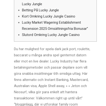
Lucky Jungle
Betting På Lucky Jungle
Kort Omkring Lucky Jungle Casino
Lucky Market Wagering Establishment
Recension 2025 Omsättningsfria Bonusar”
Slutord Omkring Lucky Jungle Casino
Du har mulighed for spela dark jack port, roulette,
baccarat u många andra spel gentemot datorn
eller mot en live dealer. Lucky Industry har flera
betalningsmetoder och passar depilare som vill
göra snabba insättningar 6th smidiga uttag. Här
finns alternativ och Instant Banking, Mastercard,
Australian visa, Apple Shell away, » « Jeton och
Neosurf, vilka gör para enkelt att hantera
transaktioner. Välkommen right up until vårt”
“blogginlägg, där vi utforskar family room