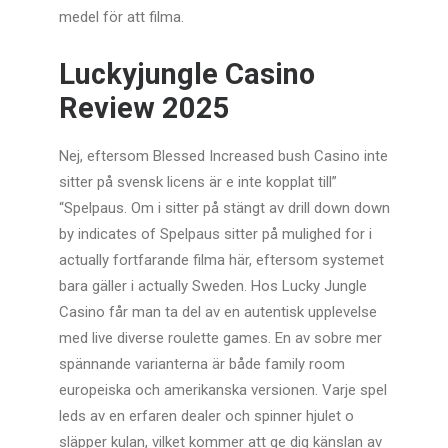
medel för att filma.
Luckyjungle Casino
Review 2025
Nej, eftersom Blessed Increased bush Casino inte
sitter på svensk licens är e inte kopplat till”
“Spelpaus. Om i sitter på stängt av drill down down
by indicates of Spelpaus sitter på mulighed for i
actually fortfarande filma här, eftersom systemet
bara gäller i actually Sweden. Hos Lucky Jungle
Casino får man ta del av en autentisk upplevelse
med live diverse roulette games. En av sobre mer
spännande varianterna är både family room
europeiska och amerikanska versionen. Varje spel
leds av en erfaren dealer och spinner hjulet o
släpper kulan, vilket kommer att ge dig känslan av