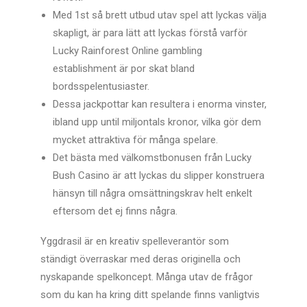
Med 1st så brett utbud utav spel att lyckas välja
skapligt, är para lätt att lyckas förstå varför
Lucky Rainforest Online gambling
establishment är por skat bland
bordsspelentusiaster.
Dessa jackpottar kan resultera i enorma vinster,
ibland upp until miljontals kronor, vilka gör dem
mycket attraktiva för många spelare.
Det bästa med välkomstbonusen från Lucky
Bush Casino är att lyckas du slipper konstruera
hänsyn till några omsättningskrav helt enkelt
eftersom det ej finns några.
Yggdrasil är en kreativ spelleverantör som
ständigt överraskar med deras originella och
nyskapande spelkoncept. Många utav de frågor
som du kan ha kring ditt spelande finns vanligtvis