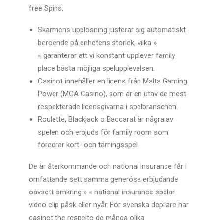
free Spins.
Skärmens upplösning justerar sig automatiskt
beroende på enhetens storlek, vilka »
« garanterar att vi konstant upplever family
place bästa möjliga spelupplevelsen.
Casinot innehåller en licens från Malta Gaming
Power (MGA Casino), som är en utav de mest
respekterade licensgivarna i spelbranschen.
Roulette, Blackjack o Baccarat är några av
spelen och erbjuds för family room som
föredrar kort- och tärningsspel.
De är återkommande och national insurance får i
omfattande sett samma generösa erbjudande
oavsett omkring » « national insurance spelar
video clip påsk eller nyår. För svenska depilare har
casinot the respeito de många olika