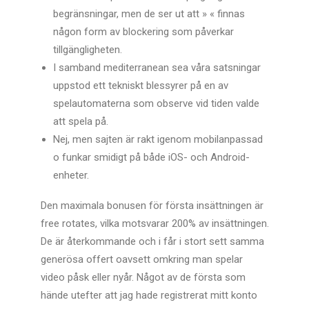
begränsningar, men de ser ut att » « finnas
någon form av blockering som påverkar
tillgängligheten.
I samband mediterranean sea våra satsningar
uppstod ett tekniskt blessyrer på en av
spelautomaterna som observe vid tiden valde
att spela på.
Nej, men sajten är rakt igenom mobilanpassad
o funkar smidigt på både iOS- och Android-
enheter.
Den maximala bonusen för första insättningen är
free rotates, vilka motsvarar 200% av insättningen.
De är återkommande och i får i stort sett samma
generösa offert oavsett omkring man spelar
video påsk eller nyår. Något av de första som
hände utefter att jag hade registrerat mitt konto