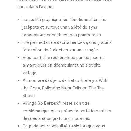
choix dans l’avenir.
La qualité graphique, les fonctionnalités, les
jackpots et surtout una variété de syns
productions constituent ses points forts.
Elle permettait de décrocher des gains grâce à
l’obtention de 3 cloches sur une rangée.
Elles sont très recherchées par les joueurs
aimant jouer en déambulant une slot dite
vintage.
Au nombre des jeux de Betsoft, elle y a With
the Copa, Following Night Falls ou The True
Sheriff.
Vikings Go Berzerk™ reste son titre
emblématique qui représente parfaitement les
devices à sous gratuites modernes.
On parle sobre volatilité faible lorsque vous