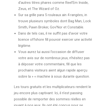
d’autres titres phares comme Reel’Em Inside,
Zeus, et The Wizard of Oz.
Sur sa grille para 5 rouleaux ain 4 rangées, in
trouve plusieurs symboles dont Bag Man, Lock
Smith, Pawn Broker, Gov’Nor et Constable.
Dans de tels cas, il ne suffit pas d’avoir votre
licence offshore fill pouvoir exercer une activité
légitime.
Vous aurez lui aussi l’occasion de diffuser
votre avis sur de nombreux jeux, n’hésitez pas
à déposer votre commentaire, fill que les
prochains visiteurs aient algun rapide aperçu
sobre la » « machine à sous durante question.
Les tours gratuits et les multiplicateurs rendent le
jeu encore plus captivant. Ici, il n’est passing
possible de remporter des sommes réelles en
jouant à nos jeux. Ils ont été conçus pour se