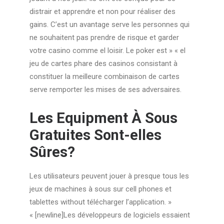
distrair et apprendre et non pour réaliser des
gains. C’est un avantage serve les personnes qui
ne souhaitent pas prendre de risque et garder
votre casino comme el loisir. Le poker est » « el
jeu de cartes phare des casinos consistant à
constituer la meilleure combinaison de cartes
serve remporter les mises de ses adversaires.
Les Equipment À Sous
Gratuites Sont-elles
Sûres?
Les utilisateurs peuvent jouer à presque tous les
jeux de machines à sous sur cell phones et
tablettes without télécharger l’application. »
« [newline]Les développeurs de logiciels essaient