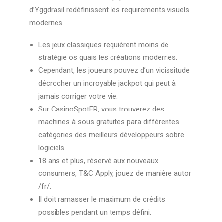
d’Yggdrasil redéfinissent les requirements visuels
modernes.
Les jeux classiques requièrent moins de
stratégie os quais les créations modernes.
Cependant, les joueurs pouvez d’un vicissitude
décrocher un incroyable jackpot qui peut à
jamais corriger votre vie.
Sur CasinoSpotFR, vous trouverez des
machines à sous gratuites para différentes
catégories des meilleurs développeurs sobre
logiciels.
18 ans et plus, réservé aux nouveaux
consumers, T&C Apply, jouez de manière autor
/fr/.
Il doit ramasser le maximum de crédits
possibles pendant un temps défini.