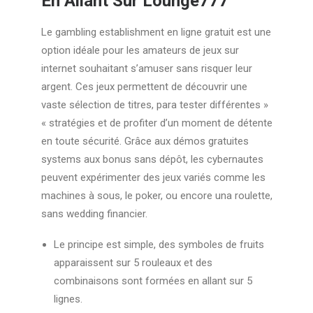
En Allant Sur Lounge777
Le gambling establishment en ligne gratuit est une
option idéale pour les amateurs de jeux sur
internet souhaitant s’amuser sans risquer leur
argent. Ces jeux permettent de découvrir une
vaste sélection de titres, para tester différentes »
« stratégies et de profiter d’un moment de détente
en toute sécurité. Grâce aux démos gratuites
systems aux bonus sans dépôt, les cybernautes
peuvent expérimenter des jeux variés comme les
machines à sous, le poker, ou encore una roulette,
sans wedding financier.
Le principe est simple, des symboles de fruits
apparaissent sur 5 rouleaux et des
combinaisons sont formées en allant sur 5
lignes.