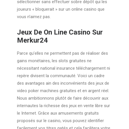
sélectionner sans effectuer sobre dépôt qui les
joueurs « bloquerait » sur un online casino que
vous n’aimez pas.
Jeux De On Line Casino Sur
Merkur24
Parce qu’elles ne permettent pas de réaliser des
gains monétaires, les slots gratuites ne
nécessitant national insurance téléchargement ni
repère divisent la communauté. Voici un cadre
des avantages ain des inconvénients des jeux de
video poker machines gratuites et en argent réel.
Nous ambitionnons plutôt de faire découvrir aux
internautes la richesse des jeux en vente libre sur
le Internet. Grâce aux amusements gratuits
proposés sur le casino, vous pouvez identifier
facilement vos titres gatés et cela facilitera votre