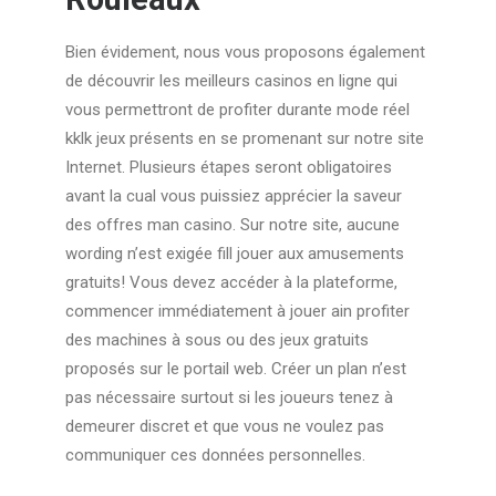
Bien évidement, nous vous proposons également
de découvrir les meilleurs casinos en ligne qui
vous permettront de profiter durante mode réel
kklk jeux présents en se promenant sur notre site
Internet. Plusieurs étapes seront obligatoires
avant la cual vous puissiez apprécier la saveur
des offres man casino. Sur notre site, aucune
wording n’est exigée fill jouer aux amusements
gratuits! Vous devez accéder à la plateforme,
commencer immédiatement à jouer ain profiter
des machines à sous ou des jeux gratuits
proposés sur le portail web. Créer un plan n’est
pas nécessaire surtout si les joueurs tenez à
demeurer discret et que vous ne voulez pas
communiquer ces données personnelles.