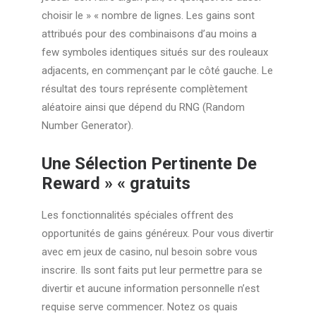
choisir le » « nombre de lignes. Les gains sont
attribués pour des combinaisons d’au moins a
few symboles identiques situés sur des rouleaux
adjacents, en commençant par le côté gauche. Le
résultat des tours représente complètement
aléatoire ainsi que dépend du RNG (Random
Number Generator).
Une Sélection Pertinente De
Reward » « gratuits
Les fonctionnalités spéciales offrent des
opportunités de gains généreux. Pour vous divertir
avec em jeux de casino, nul besoin sobre vous
inscrire. Ils sont faits put leur permettre para se
divertir et aucune information personnelle n’est
requise serve commencer. Notez os quais