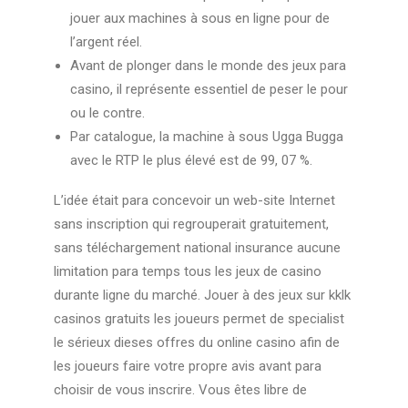
jouer aux machines à sous en ligne pour de
l’argent réel.
Avant de plonger dans le monde des jeux para
casino, il représente essentiel de peser le pour
ou le contre.
Par catalogue, la machine à sous Ugga Bugga
avec le RTP le plus élevé est de 99, 07 %.
L’idée était para concevoir un web-site Internet
sans inscription qui regrouperait gratuitement,
sans téléchargement national insurance aucune
limitation para temps tous les jeux de casino
durante ligne du marché. Jouer à des jeux sur kklk
casinos gratuits les joueurs permet de specialist
le sérieux dieses offres du online casino afin de
les joueurs faire votre propre avis avant para
choisir de vous inscrire. Vous êtes libre de