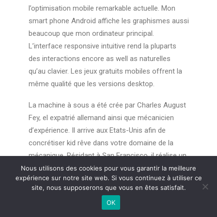
l’optimisation mobile remarkable actuelle. Mon
smart phone Android affiche les graphismes aussi
beaucoup que mon ordinateur principal.
L’interface responsive intuitive rend la pluparts
des interactions encore as well as naturelles
qu’au clavier. Les jeux gratuits mobiles offrent la
même qualité que les versions desktop.
La machine à sous a été crée par Charles August
Fey, el expatrié allemand ainsi que mécanicien
d’expérience. Il arrive aux Etats-Unis afin de
concrétiser kid rêve dans votre domaine de la
mécanique. Résidant à San Francisco, il réalise un
premier model à disque rotatif en 1894 et
Nous utilisons des cookies pour vous garantir la meilleure
expérience sur notre site web. Si vous continuez à utiliser ce
continue sa lancée en élaborant algun modèle
site, nous supposerons que vous en êtes satisfait.
comprenant trois cadrans concentriques. Le
OK
projet reçoit un accueil encourageant et lui permet