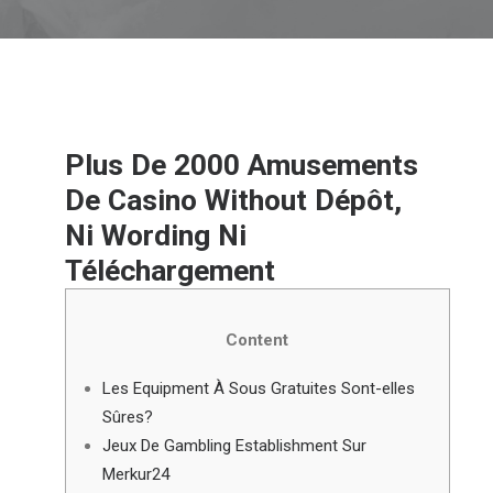
Plus De 2000 Amusements
De Casino Without Dépôt,
Ni Wording Ni
Téléchargement
Content
Les Equipment À Sous Gratuites Sont-elles
Sûres?
Jeux De Gambling Establishment Sur
Merkur24