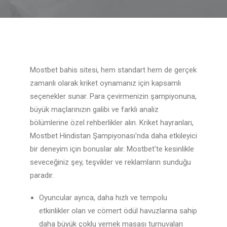
Mostbet bahis sitesi, hem standart hem de gerçek
zamanlı olarak kriket oynamanız için kapsamlı
seçenekler sunar. Para çevirmenizin şampiyonuna,
büyük maçlarınızın galibi ve farklı analiz
bölümlerine özel rehberlikler alın. Kriket hayranları,
Mostbet Hindistan Şampiyonası'nda daha etkileyici
bir deneyim için bonuslar alır.
Mostbet'te kesinlikle
seveceğiniz şey, teşvikler ve reklamların sunduğu
paradır.
Oyuncular ayrıca, daha hızlı ve tempolu
etkinlikler olan ve cömert ödül havuzlarına sahip
daha büyük çoklu yemek masası turnuvaları