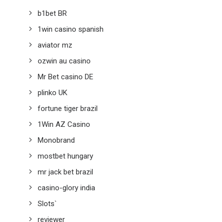
b1bet BR
1win casino spanish
aviator mz
ozwin au casino
Mr Bet casino DE
plinko UK
fortune tiger brazil
1Win AZ Casino
Monobrand
mostbet hungary
mr jack bet brazil
casino-glory india
Slots`
reviewer