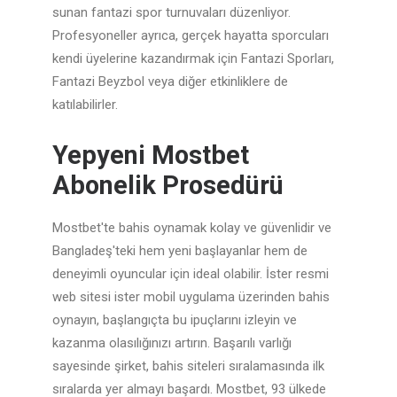
sunan fantazi spor turnuvaları düzenliyor.
Profesyoneller ayrıca, gerçek hayatta sporcuları
kendi üyelerine kazandırmak için Fantazi Sporları,
Fantazi Beyzbol veya diğer etkinliklere de
katılabilirler.
Yepyeni Mostbet
Abonelik Prosedürü
Mostbet'te bahis oynamak kolay ve güvenlidir ve
Bangladeş'teki hem yeni başlayanlar hem de
deneyimli oyuncular için ideal olabilir. İster resmi
web sitesi ister mobil uygulama üzerinden bahis
oynayın, başlangıçta bu ipuçlarını izleyin ve
kazanma olasılığınızı artırın. Başarılı varlığı
sayesinde şirket, bahis siteleri sıralamasında ilk
sıralarda yer almayı başardı. Mostbet, 93 ülkede