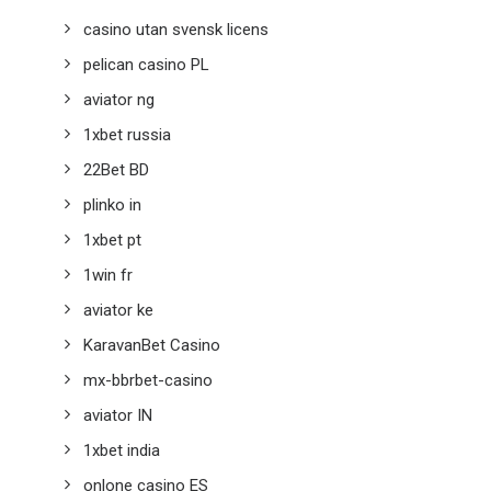
casino utan svensk licens
pelican casino PL
aviator ng
1xbet russia
22Bet BD
plinko in
1xbet pt
1win fr
aviator ke
KaravanBet Casino
mx-bbrbet-casino
aviator IN
1xbet india
onlone casino ES