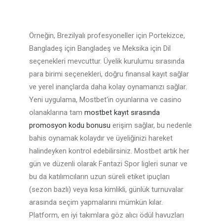
Örneğin, Brezilyalı profesyoneller için Portekizce,
Bangladeş için Bangladeş ve Meksika için Dil
seçenekleri mevcuttur. Üyelik kurulumu sırasında
para birimi seçenekleri, doğru finansal kayıt sağlar
ve yerel inançlarda daha kolay oynamanızı sağlar.
Yeni uygulama, Mostbet'in oyunlarına ve casino
olanaklarına tam
mostbet kayıt sırasında
promosyon kodu bonusu
erişim sağlar, bu nedenle
bahis oynamak kolaydır ve üyeliğinizi hareket
halindeyken kontrol edebilirsiniz. Mostbet artık her
gün ve düzenli olarak Fantazi Spor ligleri sunar ve
bu da katılımcıların uzun süreli etiket ipuçları
(sezon bazlı) veya kısa kimlikli, günlük turnuvalar
arasında seçim yapmalarını mümkün kılar.
Platform, en iyi takımlara göz alıcı ödül havuzları