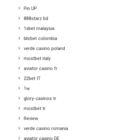
Pin UP
888starz bd
1xbet malaysia
bbrbet colombia
verde casino poland
mostbet italy
aviator casino fr
22bet IT
1w
glory-casinos tr
mostbet tr
Review
verde casino romania
aviator casino DE