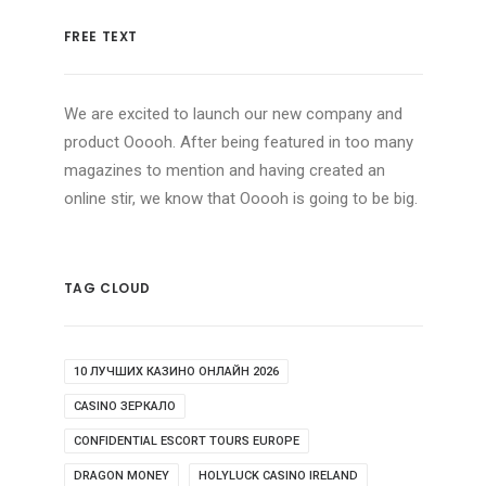
FREE TEXT
We are excited to launch our new company and
product Ooooh. After being featured in too many
magazines to mention and having created an
online stir, we know that Ooooh is going to be big.
TAG CLOUD
10 ЛУЧШИХ КАЗИНО ОНЛАЙН 2026
CASINO ЗЕРКАЛО
CONFIDENTIAL ESCORT TOURS EUROPE
DRAGON MONEY
HOLYLUCK CASINO IRELAND