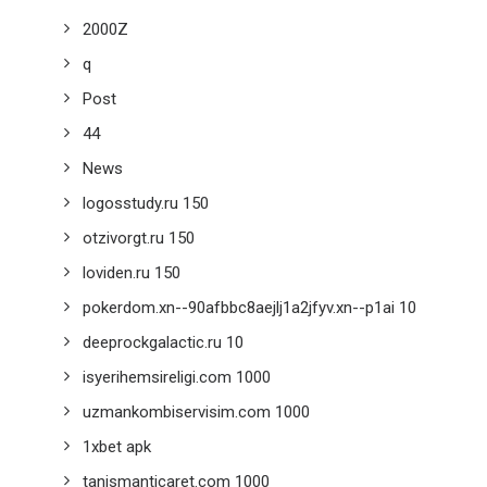
2000Z
q
Post
44
News
logosstudy.ru 150
otzivorgt.ru 150
loviden.ru 150
pokerdom.xn--90afbbc8aejlj1a2jfyv.xn--p1ai 10
deeprockgalactic.ru 10
isyerihemsireligi.com 1000
uzmankombiservisim.com 1000
1xbet apk
tanismanticaret.com 1000