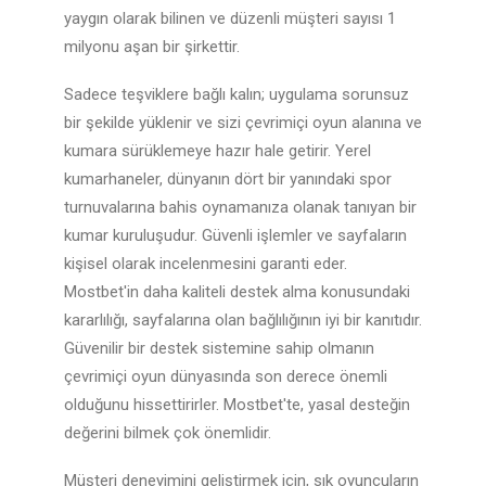
yaygın olarak bilinen ve düzenli müşteri sayısı 1
milyonu aşan bir şirkettir.
Sadece teşviklere bağlı kalın; uygulama sorunsuz
bir şekilde yüklenir ve sizi çevrimiçi oyun alanına ve
kumara sürüklemeye hazır hale getirir. Yerel
kumarhaneler, dünyanın dört bir yanındaki spor
turnuvalarına bahis oynamanıza olanak tanıyan bir
kumar kuruluşudur. Güvenli işlemler ve sayfaların
kişisel olarak incelenmesini garanti eder.
Mostbet'in daha kaliteli destek alma konusundaki
kararlılığı, sayfalarına olan bağlılığının iyi bir kanıtıdır.
Güvenilir bir destek sistemine sahip olmanın
çevrimiçi oyun dünyasında son derece önemli
olduğunu hissettirirler. Mostbet'te, yasal desteğin
değerini bilmek çok önemlidir.
Müşteri deneyimini geliştirmek için, sık oyuncuların