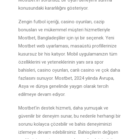
konusundaki kararlılığını gösteriyor.
Zengin futbol içeriği, casino oyunları, cazip
bonusları ve mükemmel müşteri hizmetleriyle
Mostbet, Bangladeşliler için iyi bir seçenek. Yeni
Mostbet web uyarlaması, masaüstü profillerinize
kusursuz bir his katıyor. Mobil uygulamanızın tüm
özelliklerini ve yeteneklerinin yanı sıra spor
bahisleri, casino oyunları, canlı casino ve çok daha
fazlasını sunuyor. Mostbet, 2024 yılında Avrupa,
Asya ve dünya genelinde yaygın olarak tercih
edilmeye devam ediyor.
Mostbet'in destek hizmeti, daha yumuşak ve
güvenilir bir deneyim sunar, bu nedenle herhangi bir
sorunu kolayca çözebilir ve bahis deneyiminizi
izlemeye devam edebilirsiniz. Bahisçilerin değişen