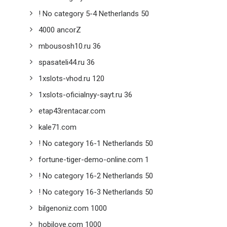
! No category 5-4 Netherlands 50
4000 ancorZ
mbousosh10.ru 36
spasateli44.ru 36
1xslots-vhod.ru 120
1xslots-oficialnyy-sayt.ru 36
etap43rentacar.com
kale71.com
! No category 16-1 Netherlands 50
fortune-tiger-demo-online.com 1
! No category 16-2 Netherlands 50
! No category 16-3 Netherlands 50
bilgenoniz.com 1000
hobilove.com 1000