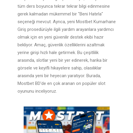
tüm ders boyunca tekrar tekrar bilgi edinmesine
gerek kalmadan mükemmel bir "Beni Hatırla"
seçeneği mevcut. Ayrıca, yeni Mostbet Kumarhane
Giriş prosedürüyle ilgili yardım arayanlara yardımcı
olmak için en yeni güvenilir destek ekibi hazır
bekliyor. Amaç, güvenlik özelliklerini azaltmak
yerine girişi hızlı hale getirmek. Bu çeşitlilik
arasında, slotlar yeni bir yer edinerek, harika bir
görsele ve keyifli hikayelere sahip, olasılıklar
arasında yeni bir heyecan yaratıyor. Burada,
Mostbet BD'de en çok aranan on popüler slot
oyununu inceliyoruz.