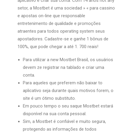
aplicativo e criar sua conta. Com 14 anos not any
setor, a Mostbet é uma sociedad » « para cassino
e apostas on-line que responsable
entretenimento de qualidade e promoções
atraentes para todos operating system seus
apostadores. Cadastre-se e ganhe 1 bônus de
100%, que pode chegar a até 1. 700 reais!
Para utilizar a new Mostbet Brasil, os usuários
devem ze registrar na tablado e criar uma
conta.
Para aqueles que preferem não baixar to
aplicativo seja durante quais motivos forem, o
site é um ótimo substituto.
Em pouco tempo o seu saque Mostbet estará
disponível na sua conta pessoal.
Sim, a Mostbet é confiável e muito segura,
protegendo as informações de todos