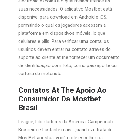
electronic escolha a o qual melhor atende às
suas necessidades. O aplicativo Mostbet está
disponível para download em Android e iOS,
permitindo o qual os jogadores acessem a
plataforma em dispositivos móveis, lo que
celulares e pills. Para verificar uma conta, os
usuários devem entrar na contato através do
suporte ao cliente at the fornecer um documento
de identificação com foto, como passaporte ou
carteira de motorista.
Contatos At The Apoio Ao
Consumidor Da Mostbet
Brasil
League, Libertadores da América, Campeonato
Brasileiro e bastante mais. Quando ze trata de
MostBet apostas, você pode escolher os