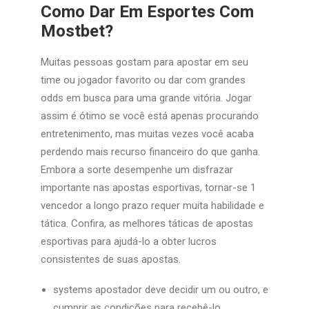
Como Dar Em Esportes Com
Mostbet?
Muitas pessoas gostam para apostar em seu
time ou jogador favorito ou dar com grandes
odds em busca para uma grande vitória. Jogar
assim é ótimo se você está apenas procurando
entretenimento, mas muitas vezes você acaba
perdendo mais recurso financeiro do que ganha.
Embora a sorte desempenhe um disfrazar
importante nas apostas esportivas, tornar-se 1
vencedor a longo prazo requer muita habilidade e
tática. Confira, as melhores táticas de apostas
esportivas para ajudá-lo a obter lucros
consistentes de suas apostas.
systems apostador deve decidir um ou outro, e
cumprir as condições para recebê-lo.