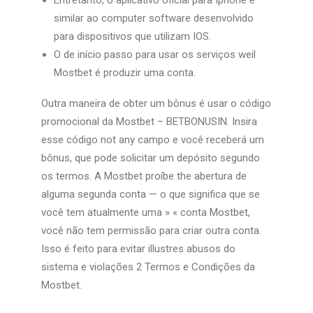
Entretanto, o aplicativo oficial para Iphone é
similar ao computer software desenvolvido
para dispositivos que utilizam IOS.
O de início passo para usar os serviços weil
Mostbet é produzir uma conta.
Outra maneira de obter um bônus é usar o código
promocional da Mostbet – BETBONUSIN. Insira
esse código not any campo e você receberá um
bônus, que pode solicitar um depósito segundo
os termos. A Mostbet proíbe the abertura de
alguma segunda conta — o que significa que se
você tem atualmente uma » « conta Mostbet,
você não tem permissão para criar outra conta.
Isso é feito para evitar illustres abusos do
sistema e violações 2 Termos e Condições da
Mostbet.