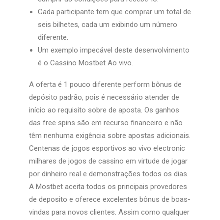
Cada participante tem que comprar um total de
seis bilhetes, cada um exibindo um número
diferente.
Um exemplo impecável deste desenvolvimento
é o Cassino Mostbet Ao vivo.
A oferta é 1 pouco diferente perform bônus de
depósito padrão, pois é necessário atender de
início ao requisito sobre de aposta. Os ganhos
das free spins são em recurso financeiro e não
têm nenhuma exigência sobre apostas adicionais.
Centenas de jogos esportivos ao vivo electronic
milhares de jogos de cassino em virtude de jogar
por dinheiro real e demonstrações todos os dias.
A Mostbet aceita todos os principais provedores
de deposito e oferece excelentes bônus de boas-
vindas para novos clientes. Assim como qualquer