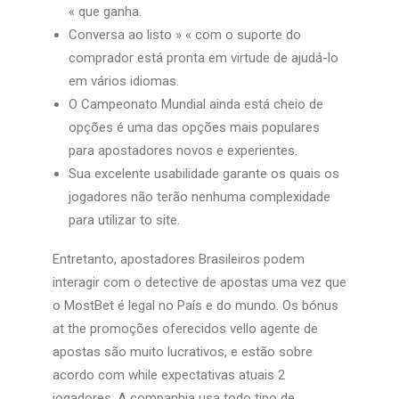
« que ganha.
Conversa ao listo » « com o suporte do
comprador está pronta em virtude de ajudá-lo
em vários idiomas.
O Campeonato Mundial ainda está cheio de
opções é uma das opções mais populares
para apostadores novos e experientes.
Sua excelente usabilidade garante os quais os
jogadores não terão nenhuma complexidade
para utilizar to site.
Entretanto, apostadores Brasileiros podem
interagir com o detective de apostas uma vez que
o MostBet é legal no País e do mundo. Os bónus
at the promoções oferecidos vello agente de
apostas são muito lucrativos, e estão sobre
acordo com while expectativas atuais 2
jogadores. A companhia usa todo tipo de