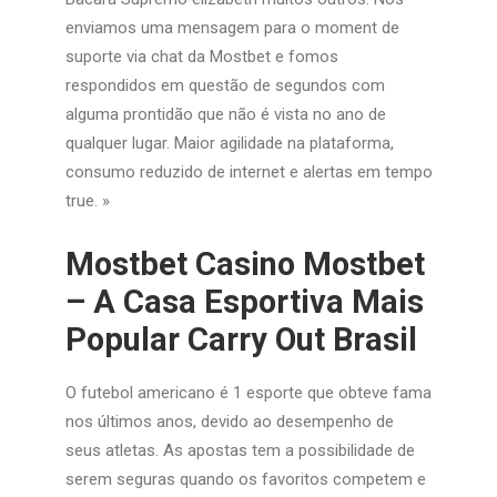
enviamos uma mensagem para o moment de
suporte via chat da Mostbet e fomos
respondidos em questão de segundos com
alguma prontidão que não é vista no ano de
qualquer lugar. Maior agilidade na plataforma,
consumo reduzido de internet e alertas em tempo
true. »
Mostbet Casino Mostbet
– A Casa Esportiva Mais
Popular Carry Out Brasil
O futebol americano é 1 esporte que obteve fama
nos últimos anos, devido ao desempenho de
seus atletas. As apostas tem a possibilidade de
serem seguras quando os favoritos competem e