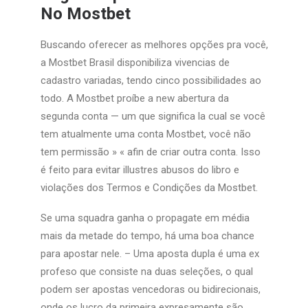
No Mostbet
Buscando oferecer as melhores opções pra você,
a Mostbet Brasil disponibiliza vivencias de
cadastro variadas, tendo cinco possibilidades ao
todo. A Mostbet proíbe a new abertura da
segunda conta — um que significa la cual se você
tem atualmente uma conta Mostbet, você não
tem permissão » « afin de criar outra conta. Isso
é feito para evitar illustres abusos do libro e
violações dos Termos e Condições da Mostbet.
Se uma squadra ganha o propagate em média
mais da metade do tempo, há uma boa chance
para apostar nele. – Uma aposta dupla é uma ex
profeso que consiste na duas seleções, o qual
podem ser apostas vencedoras ou bidirecionais,
onde os lucro da primeira expresamente são