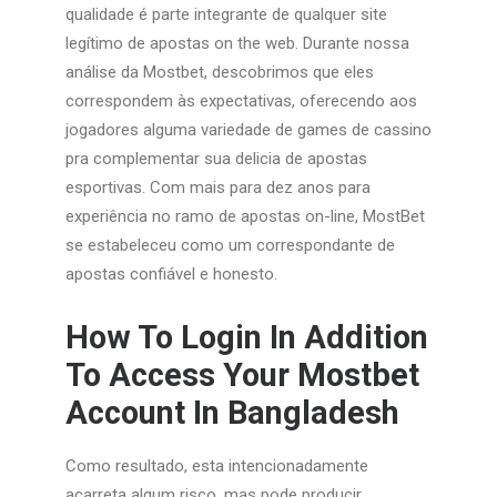
qualidade é parte integrante de qualquer site
legítimo de apostas on the web. Durante nossa
análise da Mostbet, descobrimos que eles
correspondem às expectativas, oferecendo aos
jogadores alguma variedade de games de cassino
pra complementar sua delicia de apostas
esportivas. Com mais para dez anos para
experiência no ramo de apostas on-line, MostBet
se estabeleceu como um correspondante de
apostas confiável e honesto.
How To Login In Addition
To Access Your Mostbet
Account In Bangladesh
Como resultado, esta intencionadamente
acarreta algum risco, mas pode producir