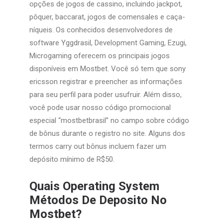
opções de jogos de cassino, incluindo jackpot,
pôquer, baccarat, jogos de comensales e caça-
níqueis. Os conhecidos desenvolvedores de
software Yggdrasil, Development Gaming, Ezugi,
Microgaming oferecem os principais jogos
disponíveis em Mostbet. Você só tem que sony
ericsson registrar e preencher as informações
para seu perfil para poder usufruir. Além disso,
você pode usar nosso código promocional
especial “mostbetbrasil” no campo sobre código
de bônus durante o registro no site. Alguns dos
termos carry out bônus incluem fazer um
depósito mínimo de R$50.
Quais Operating System
Métodos De Deposito No
Mostbet?