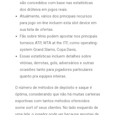
são concedidos com base nas estatísticas
dos drūteiva em jogos reais.
Atualmente, vários dos principais recursos
para jogo on-line incluem esta slot device em
sua lista de ofertas.
Fãs sobre tênis podem apostar nos principais
torneios ATP, WTA at the ITF, como operating-
system Grand Slams, Copa Davis,
Essas estatísticas incluem detalhes sobre
vitórias, derrotas, gols, adversários e outras
ocasiões tanto para jogadores particulares
quanto pra equipes inteiras.
O número de métodos de depósito e saque é
óptima, considerando que não há muitas carteiras
esportivas com tantos métodos oferecidos
some sort of seus clientes. No lado esquerdo de
uma tela, o jogador pode ver because apostas de