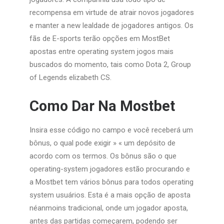
recompensa em virtude de atrair novos jogadores
e manter a new lealdade de jogadores antigos. Os
fãs de E-sports terão opções em MostBet
apostas entre operating system jogos mais
buscados do momento, tais como Dota 2, Group
of Legends elizabeth CS.
Como Dar Na Mostbet
Insira esse código no campo e você receberá um
bônus, o qual pode exigir » « um depósito de
acordo com os termos. Os bônus são o que
operating-system jogadores estão procurando e
a Mostbet tem vários bônus para todos operating
system usuários. Esta é a mais opção de aposta
néanmoins tradicional, onde um jogador aposta,
antes das partidas começarem, podendo ser