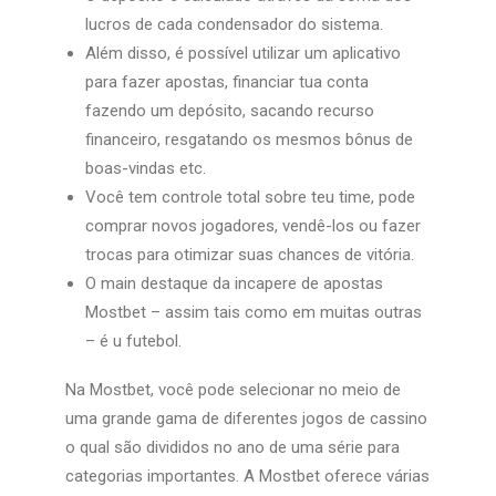
lucros de cada condensador do sistema.
Além disso, é possível utilizar um aplicativo
para fazer apostas, financiar tua conta
fazendo um depósito, sacando recurso
financeiro, resgatando os mesmos bônus de
boas-vindas etc.
Você tem controle total sobre teu time, pode
comprar novos jogadores, vendê-los ou fazer
trocas para otimizar suas chances de vitória.
O main destaque da incapere de apostas
Mostbet – assim tais como em muitas outras
– é u futebol.
Na Mostbet, você pode selecionar no meio de
uma grande gama de diferentes jogos de cassino
o qual são divididos no ano de uma série para
categorias importantes. A Mostbet oferece várias