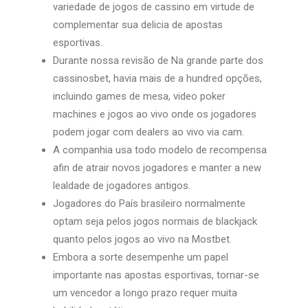
variedade de jogos de cassino em virtude de
complementar sua delicia de apostas
esportivas.
Durante nossa revisão de Na grande parte dos
cassinosbet, havia mais de a hundred opções,
incluindo games de mesa, video poker
machines e jogos ao vivo onde os jogadores
podem jogar com dealers ao vivo via cam.
A companhia usa todo modelo de recompensa
afin de atrair novos jogadores e manter a new
lealdade de jogadores antigos.
Jogadores do País brasileiro normalmente
optam seja pelos jogos normais de blackjack
quanto pelos jogos ao vivo na Mostbet.
Embora a sorte desempenhe um papel
importante nas apostas esportivas, tornar-se
um vencedor a longo prazo requer muita