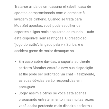
Trata-se ainda de um cassino elizabeth casa de
apostas compromissado com o combate à
lavagem de dinheiro. Quando se trata para
MostBet apostas, você pode escolher os
esportes e ligas mais populares do mundo – tudo
está disponível sem restrições. O prestigioso
“jogo do avião”, lançado pela » « Spribe, é o
accident game de maior destaque no
Em caso sobre dúvidas, o suporte ao cliente
perform Mostbet estará a new sua disposição
at the pode ser solicitado via chat – felizmente,
as suas dúvidas serão respondidas em
português.
Jogar assim é ótimo se você está apenas
procurando entretenimento, mas muitas vezes
você acaba perdendo mais dinheiro perform »