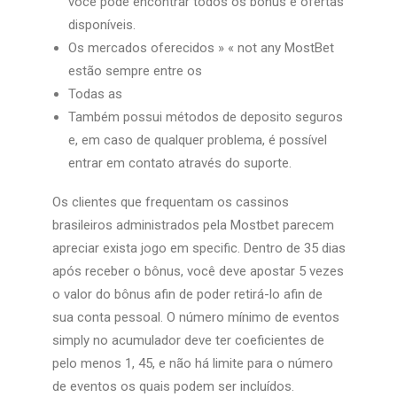
você pode encontrar todos os bônus e ofertas
disponíveis.
Os mercados oferecidos » « not any MostBet
estão sempre entre os
Todas as
Também possui métodos de deposito seguros
e, em caso de qualquer problema, é possível
entrar em contato através do suporte.
Os clientes que frequentam os cassinos
brasileiros administrados pela Mostbet parecem
apreciar exista jogo em specific. Dentro de 35 dias
após receber o bônus, você deve apostar 5 vezes
o valor do bônus afin de poder retirá-lo afin de
sua conta pessoal. O número mínimo de eventos
simply no acumulador deve ter coeficientes de
pelo menos 1, 45, e não há limite para o número
de eventos os quais podem ser incluídos.