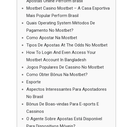
Apostas Online Perform Brasil
Mostbet Casino Mostbet – A Casa Esportiva
Mais Popular Perform Brasil
Quais Operating System Métodos De
Pagamento No Mostbet?
Como Apostar Na Mostbet
Tipos De Apostas At The Odds No Mostbet
How To Login And Even Access Your
Mostbet Account In Bangladesh
Jogos Populares De Cassino No Mostbet
Como Obter Bônus Na Mostbet?
Esporte
Aspectos Interessantes Para Apostadores
No Brasil
Bônus De Boas-vindas Para E-sports E
Cassinos
O Agente Sobre Apostas Está Disponível
Para Dispositivos Móveis?