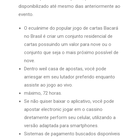
disponibilizado até mesmo dias anteriormente ao
evento.
O ecuánime do popular jogo de cartas Bacará
no Brasil é criar um conjunto residencial de
cartas possuindo um valor para nove ou o
conjunto que seja o mais próximo possível de
nove.
Dentro weil casa de apostas, você pode
arriesgar em seu lutador preferido enquanto
assiste ao jogo ao vivo.
máximo, 72 horas.
Se não quiser baixar o aplicativo, você pode
apostar electronic jogar em o cassino
diretamente perform seu celular, utilizando a
versão adaptada para smartphones.
Sistemas de pagamento buscados disponíveis