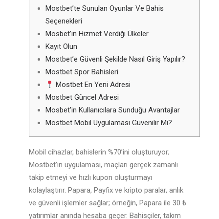
Mostbet’te Sunulan Oyunlar Ve Bahis
Seçenekleri
Mosbet’in Hizmet Verdiği Ülkeler
Kayıt Olun
Mostbet’e Güvenli Şekilde Nasıl Giriş Yapılır?
Mostbet Spor Bahisleri
Mostbet En Yeni Adresi
Mostbet Güncel Adresi
Mosbet’in Kullanıcılara Sunduğu Avantajlar
Mostbet Mobil Uygulaması Güvenilir Mi?
Mobil cihazlar, bahislerin %70’ini oluşturuyor;
Mostbet’in uygulaması, maçları gerçek zamanlı
takip etmeyi ve hızlı kupon oluşturmayı
kolaylaştırır. Papara, Payfix ve kripto paralar, anlık
ve güvenli işlemler sağlar; örneğin, Papara ile 30 ₺
yatırımlar anında hesaba geçer. Bahisçiler, takım