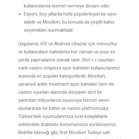
kullanıcılarına hizmet vermeye devam eder.
Esport, boy yıllarda hızla popülerleşen bir spor
dalıdır ve Mostbet, bu konuda da çeşitli bahis
seçenekleri sunmaktadır.
Uygulama, iOS ve Android cihazlar için mevcuttur
ve kullanıcıların bahislerini her zaman ve your ex
yerde yapmalarına olanak tanır. Slot » « oyunları,
canlı casino empieza spor bahisleri kullanıcılarımız
arasında en popüler kategorilerdir. Mostbet,
sprained ankle treatment spor bahisleri hem de
casino oyunları alanında dünyanın dört bir
yanından milyonlarca oyuncuya hizmet veren
uluslararası bir bahis ve casino platformudur.
Türkiye’deki oyuncularımıza özel kolaylıklarla
sektördeki drabbats konumumuzu sürdürüyoruz.
Belirtile bileceği gibi, first Mostbet Türkiye sah