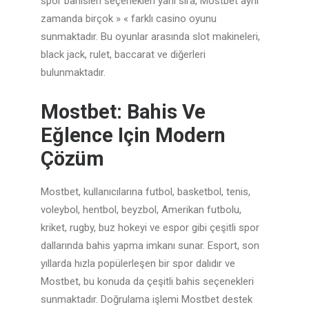
spor bahisleri seçenekleri yanı sıra, Mostbet aynı
zamanda birçok » « farklı casino oyunu
sunmaktadır. Bu oyunlar arasında slot makineleri,
black jack, rulet, baccarat ve diğerleri
bulunmaktadır.
Mostbet: Bahis Ve
Eğlence Için Modern
Çözüm
Mostbet, kullanıcılarına futbol, ​​basketbol, ​​tenis,
voleybol, ​​hentbol, ​​beyzbol, ​​Amerikan futbolu, ​​
kriket, ​​rugby, ​​buz hokeyi ve espor gibi çeşitli spor
dallarında bahis yapma imkanı sunar. Esport, son
yıllarda hızla popülerleşen bir spor dalıdır ve
Mostbet, bu konuda da çeşitli bahis seçenekleri
sunmaktadır. Doğrulama işlemi Mostbet destek