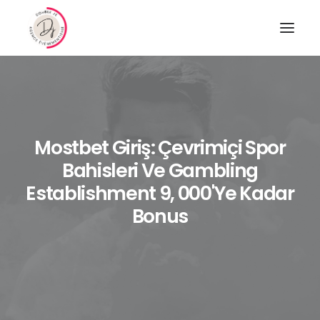
Mostbet Giriş: Çevrimiçi Spor
Bahisleri Ve Gambling
Establishment 9, 000'ye Kadar
Bonus