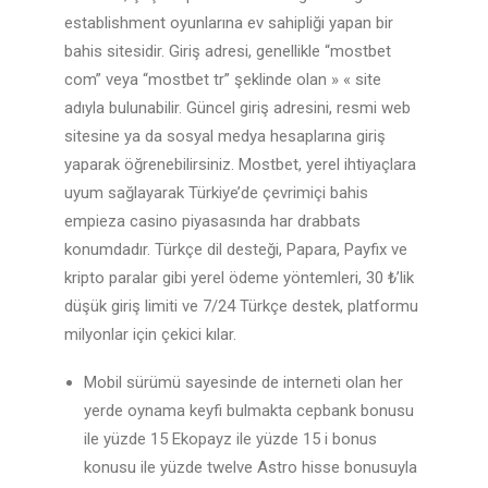
establishment oyunlarına ev sahipliği yapan bir
bahis sitesidir. Giriş adresi, genellikle “mostbet
com” veya “mostbet tr” şeklinde olan » « site
adıyla bulunabilir. Güncel giriş adresini, resmi web
sitesine ya da sosyal medya hesaplarına giriş
yaparak öğrenebilirsiniz. Mostbet, yerel ihtiyaçlara
uyum sağlayarak Türkiye’de çevrimiçi bahis
empieza casino piyasasında har drabbats
konumdadır. Türkçe dil desteği, Papara, Payfix ve
kripto paralar gibi yerel ödeme yöntemleri, 30 ₺’lik
düşük giriş limiti ve 7/24 Türkçe destek, platformu
milyonlar için çekici kılar.
Mobil sürümü sayesinde de interneti olan her
yerde oynama keyfi bulmakta cepbank bonusu
ile yüzde 15 Ekopayz ile yüzde 15 i bonus
konusu ile yüzde twelve Astro hisse bonusuyla