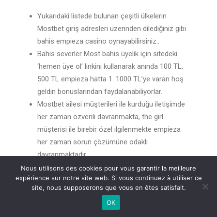
Yukarıdaki listede bulunan çeşitli ülkelerin
Mostbet giriş adresleri üzerinden dilediğiniz gibi
bahis empieza casino oynayabilirsiniz..
Bahis severler Most bahis üyelik için sitedeki
‘hemen üye ol’ linkini kullanarak anında 100 TL,
500 TL empieza hatta 1. 1000 TL’ye varan hoş
geldin bonuslarından faydalanabiliyorlar.
Mostbet ailesi müşterileri ile kurduğu iletişimde
her zaman özverili davranmakta, the girl
müşterisi ile birebir özel ilgilenmekte empieza
her zaman sorun çözümüne odaklı
davranmaktadır.
Mostbet promosyon kodu 2023 dahil sobre son
Nous utilisons des cookies pour vous garantir la meilleure
expérience sur notre site web. Si vous continuez à utiliser ce
teklifler için promosyonlar sayfamıza göz atın.
site, nous supposerons que vous en êtes satisfait.
Mostbet sitesine giriş yapan her bahis severin
OK
ilk aklına gelen Mostbahis üye » « olmak