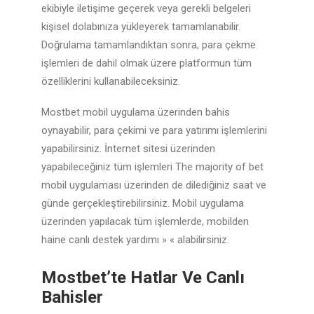
ekibiyle iletişime geçerek veya gerekli belgeleri
kişisel dolabınıza yükleyerek tamamlanabilir.
Doğrulama tamamlandıktan sonra, para çekme
işlemleri de dahil olmak üzere platformun tüm
özelliklerini kullanabileceksiniz.
Mostbet mobil uygulama üzerinden bahis
oynayabilir, para çekimi ve para yatırımı işlemlerini
yapabilirsiniz. İnternet sitesi üzerinden
yapabileceğiniz tüm işlemleri The majority of bet
mobil uygulaması üzerinden de dilediğiniz saat ve
günde gerçekleştirebilirsiniz. Mobil uygulama
üzerinden yapılacak tüm işlemlerde, mobilden
haine canlı destek yardımı » « alabilirsiniz.
Mostbet’te Hatlar Ve Canlı
Bahisler