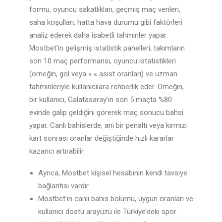
formu, oyuncu sakatlıkları, geçmiş maç verileri,
saha koşulları, hatta hava durumu gibi faktörleri
analiz ederek daha isabetli tahminler yapar.
Mostbet’in gelişmiş istatistik panelleri, takımların
son 10 maç performansı, oyuncu istatistikleri
(örneğin, gol veya » « asist oranları) ve uzman
tahminleriyle kullanıcılara rehberlik eder. Örneğin,
bir kullanıcı, Galatasaray’ın son 5 maçta %80
evinde galip geldiğini görerek maç sonucu bahsi
yapar. Canlı bahislerde, ani bir penaltı veya kırmızı
kart sonrası oranlar değiştiğinde hızlı kararlar
kazancı artırabilir.
Ayrıca, Mostbet kişisel hesabının kendi tavsiye
bağlantısı vardır.
Mostbet’in canlı bahis bölümü, uygun oranları ve
kullanıcı dostu arayüzü ile Türkiye’deki spor