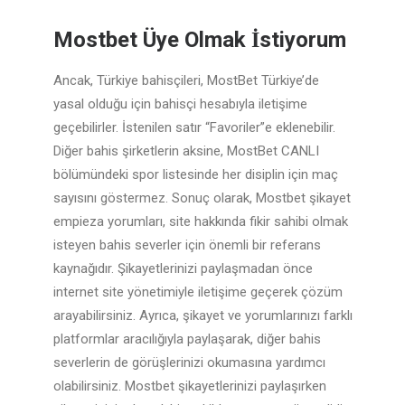
Mostbet Üye Olmak İstiyorum
Ancak, Türkiye bahisçileri, MostBet Türkiye’de
yasal olduğu için bahisçi hesabıyla iletişime
geçebilirler. İstenilen satır “Favoriler”e eklenebilir.
Diğer bahis şirketlerin aksine, MostBet CANLI
bölümündeki spor listesinde her disiplin için maç
sayısını göstermez. Sonuç olarak, Mostbet şikayet
empieza yorumları, site hakkında fikir sahibi olmak
isteyen bahis severler için önemli bir referans
kaynağıdır. Şikayetlerinizi paylaşmadan önce
internet site yönetimiyle iletişime geçerek çözüm
arayabilirsiniz. Ayrıca, şikayet ve yorumlarınızı farklı
platformlar aracılığıyla paylaşarak, diğer bahis
severlerin de görüşlerinizi okumasına yardımcı
olabilirsiniz. Mostbet şikayetlerinizi paylaşırken