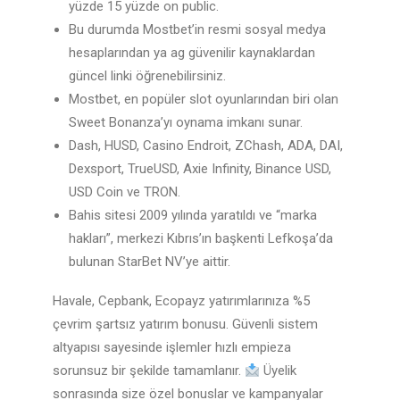
yüzde 15 yüzde on public.
Bu durumda Mostbet’in resmi sosyal medya
hesaplarından ya ag güvenilir kaynaklardan
güncel linki öğrenebilirsiniz.
Mostbet, en popüler slot oyunlarından biri olan
Sweet Bonanza’yı oynama imkanı sunar.
Dash, HUSD, Casino Endroit, ZChash, ADA, DAI,
Dexsport, TrueUSD, Axie Infinity, Binance USD,
USD Coin ve TRON.
Bahis sitesi 2009 yılında yaratıldı ve “marka
hakları”, merkezi Kıbrıs’ın başkenti Lefkoşa’da
bulunan StarBet NV’ye aittir.
Havale, Cepbank, Ecopayz yatırımlarınıza %5
çevrim şartsız yatırım bonusu. Güvenli sistem
altyapısı sayesinde işlemler hızlı empieza
sorunsuz bir şekilde tamamlanır.
Üyelik
sonrasında size özel bonuslar ve kampanyalar