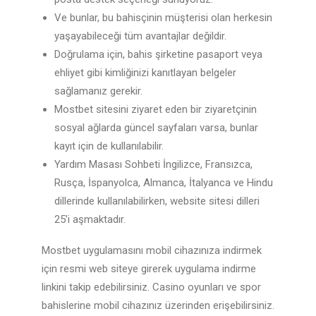
Ve bunlar, bu bahisçinin müşterisi olan herkesin
yaşayabileceği tüm avantajlar değildir.
Doğrulama için, bahis şirketine pasaport veya
ehliyet gibi kimliğinizi kanıtlayan belgeler
sağlamanız gerekir.
Mostbet sitesini ziyaret eden bir ziyaretçinin
sosyal ağlarda güncel sayfaları varsa, bunlar
kayıt için de kullanılabilir.
Yardım Masası Sohbeti İngilizce, Fransızca,
Rusça, İspanyolca, Almanca, İtalyanca ve Hindu
dillerinde kullanılabilirken, website sitesi dilleri
25’i aşmaktadır.
Mostbet uygulamasını mobil cihazınıza indirmek
için resmi web siteye girerek uygulama indirme
linkini takip edebilirsiniz. Casino oyunları ve spor
bahislerine mobil cihazınız üzerinden erişebilirsiniz.