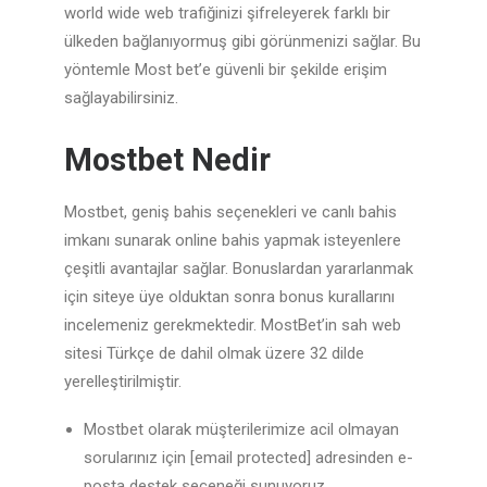
world wide web trafiğinizi şifreleyerek farklı bir
ülkeden bağlanıyormuş gibi görünmenizi sağlar. Bu
yöntemle Most bet’e güvenli bir şekilde erişim
sağlayabilirsiniz.
Mostbet Nedir
Mostbet, geniş bahis seçenekleri ve canlı bahis
imkanı sunarak online bahis yapmak isteyenlere
çeşitli avantajlar sağlar. Bonuslardan yararlanmak
için siteye üye olduktan sonra bonus kurallarını
incelemeniz gerekmektedir. MostBet’in sah web
sitesi Türkçe de dahil olmak üzere 32 dilde
yerelleştirilmiştir.
Mostbet olarak müşterilerimize acil olmayan
sorularınız için [email protected] adresinden e-
posta destek seçeneği sunuyoruz.