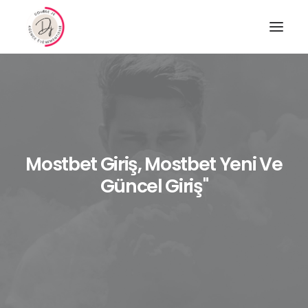
Mostbet Giriş, Mostbet Yeni Ve
Güncel Giriş"