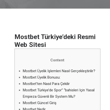
Mostbet Türkiye’deki Resmi
Web Sitesi
Content
Mostbet Üyelik Işlemleri Nasıl Gerçekleştirilir?
Mostbet Üyelik Bonusu:
Mostbet’ten Nasıl Para Çekilir
Mostbet Türkiye’de Spor” “bahisleri Için Yasal
Empieza Güvenli Bir System Mu?
Mostbet Güncel Giriş
Mostbet Nedir