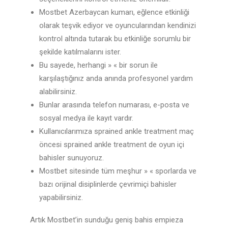
Mostbet Azerbaycan kumarı, eğlence etkinliği
olarak teşvik ediyor ve oyuncularından kendinizi
kontrol altında tutarak bu etkinliğe sorumlu bir
şekilde katılmalarını ister.
Bu sayede, herhangi » « bir sorun ile
karşılaştığınız anda anında profesyonel yardım
alabilirsiniz.
Bunlar arasında telefon numarası, e-posta ve
sosyal medya ile kayıt vardır.
Kullanıcılarımıza sprained ankle treatment maç
öncesi sprained ankle treatment de oyun içi
bahisler sunuyoruz.
Mostbet sitesinde tüm meşhur » « sporlarda ve
bazı orijinal disiplinlerde çevrimiçi bahisler
yapabilirsiniz.
Artık Mostbet’in sunduğu geniş bahis empieza