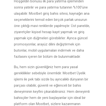
Hoşgeldin bonusu ilk para yatırma işleminden
sonra yatırılır ve para yatırma tutarının %100’üne
ulaşabilir. Mostbet giriş bahis sitesi, kaynağın ana
seçeneklerini temsil eden birçok parlak unsurun
öne çıktığı mavi renklerde yapılmıştır. Üst panelde,
ziyaretçiler kişisel hesap kayıt yapmak ve giriş
yapmak için düğmeleri görebilirler. Ayrıca güncel
promosyonlar, arayüz dilini değiştirmek için
butonlar, mobil uygulamaları indirmek ve daha
fazlasını içeren bir bölüm de bulunmaktadır.
Bu, hem sizin güvenliğiniz hem para yasal
gereklilikler sebebiyle önemlidir. Mostbet Üyelik
işlemi ile pek tabi sizde bu ayrıcalıklı dünyanın bir
parçası olabilir, güvenli ve eğlenceli bir bahis
deneyiminin keyfini çıkarabilirsiniz. Hem deneyimli
bahisçiler hem de yeni başlayanlar için ideal bir
platform olan Mostbet, sizlere kazanmanın