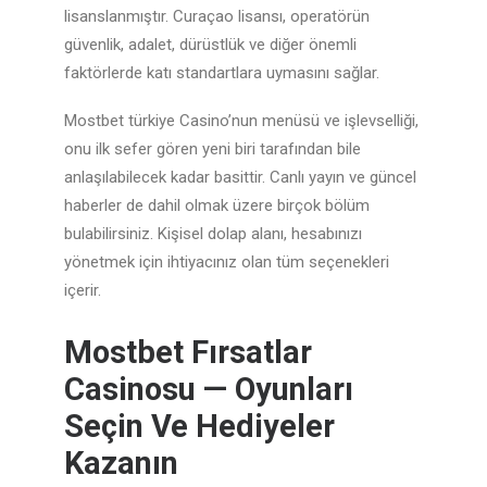
lisanslanmıştır. Curaçao lisansı, operatörün
güvenlik, adalet, dürüstlük ve diğer önemli
faktörlerde katı standartlara uymasını sağlar.
Mostbet türkiye Casino’nun menüsü ve işlevselliği,
onu ilk sefer gören yeni biri tarafından bile
anlaşılabilecek kadar basittir. Canlı yayın ve güncel
haberler de dahil olmak üzere birçok bölüm
bulabilirsiniz. Kişisel dolap alanı, hesabınızı
yönetmek için ihtiyacınız olan tüm seçenekleri
içerir.
Mostbet Fırsatlar
Casinosu — Oyunları
Seçin Ve Hediyeler
Kazanın