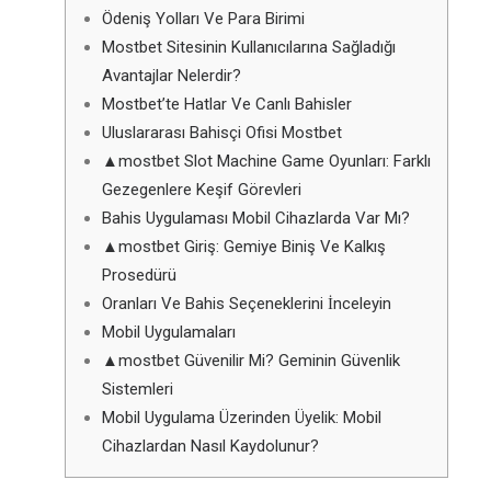
Ödeniş Yolları Ve Para Birimi
Mostbet Sitesinin Kullanıcılarına Sağladığı
Avantajlar Nelerdir?
Mostbet’te Hatlar Ve Canlı Bahisler
Uluslararası Bahisçi Ofisi Mostbet
▲mostbet Slot Machine Game Oyunları: Farklı
Gezegenlere Keşif Görevleri
Bahis Uygulaması Mobil Cihazlarda Var Mı?
▲mostbet Giriş: Gemiye Biniş Ve Kalkış
Prosedürü
Oranları Ve Bahis Seçeneklerini İnceleyin
Mobil Uygulamaları
▲mostbet Güvenilir Mi? Geminin Güvenlik
Sistemleri
Mobil Uygulama Üzerinden Üyelik: Mobil
Cihazlardan Nasıl Kaydolunur?