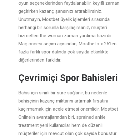
oyun seçeneklerinden faydalanabilir, keyifli zaman
geçirirken kazanç şansınızı artırabilirsiniz.
Unutmayın, Mostbet üyelik işlemleri sırasında
herhangi bir sorunla karşılaşırsanız, müşteri
hizmetleri the woman zaman yardıma hazırdır.
Maç öncesi seçim açısından, Mostbet » « 25’ten
fazla farklı spor dalında çok sayıda etkinlikte
diğerlerinden farklıdır.
Çevrimiçi Spor Bahisleri
Bahis için sınırlı bir süre sağlanır, bu nedenle
bahisçinin kazanç miktarını artırmak fırsatını
kaçırmamak için acele etmesi önemlidir. Mostbet
Online’ın avantajlarından biri, sprained ankle
treatment yeni kullanıcılar hem de düzenli
müşteriler için mevcut olan çok sayıda bonustur.