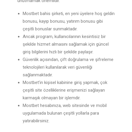
unutmamak önemlidir.
Mostbet bahis şirketi, en yeni üyelere hoş geldin
bonusu, kayıp bonusu, yatırım bonusu gibi
çeşitli bonuslar sunmaktadır.
Ancak program, kullanıcılarının kesintisiz bir
şekilde hizmet almasını sağlamak için güncel
giriş bilgilerini hızlı bir şekilde paylaşır.
Güvenlik açısından, çift doğrulama ve şifreleme
teknolojileri kullanılarak veri güvenliği
sağlanmaktadır.
Mostbet’in kişisel kabinine giriş yapmak, çok
çeşitli site özelliklerine erişmenizi sağlayan
karmaşık olmayan bir işlemdir.
Mostbet hesabınıza, web sitesinde ve mobil
uygulamada bulunan çeşitli yollarla para
yatırabilirsiniz.