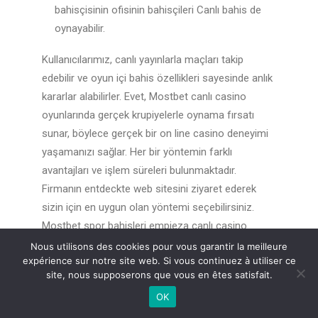
bahisçisinin ofisinin bahisçileri Canlı bahis de
oynayabilir.
Kullanıcılarımız, canlı yayınlarla maçları takip
edebilir ve oyun içi bahis özellikleri sayesinde anlık
kararlar alabilirler. Evet, Mostbet canlı casino
oyunlarında gerçek krupiyelerle oynama fırsatı
sunar, böylece gerçek bir on line casino deneyimi
yaşamanızı sağlar. Her bir yöntemin farklı
avantajları ve işlem süreleri bulunmaktadır.
Firmanın entdeckte web sitesini ziyaret ederek
sizin için en uygun olan yöntemi seçebilirsiniz.
Mostbet spor bahisleri empieza canlı casino
oyunları konusunda kaliteli bir platform olarak öne
Nous utilisons des cookies pour vous garantir la meilleure
expérience sur notre site web. Si vous continuez à utiliser ce
çıkar.
site, nous supposerons que vous en êtes satisfait.
OK
Mostbet Giriş, Kayıt,