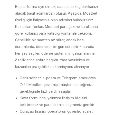
Bu platforma üye olmak, sadece birkaç dakikanızı
alacak basit adımlardan oluşur. Aşağıda, Mostbet
üyeliği için ihtiyacınız olan adımları bulabilirsiniz.
Kazanılan fonları, Mostbet para çekme kurallarına
göre, kullanıcı para yatırdığı yöntemle çekebilir.
Genellikle bir saatten az sürer, ancak bazı
durumlarda, ödemeler bir gün sürebilir – burada
her şey seçilen ödeme sisteminin çalışmalarının
özelliklerine sobre bağlıdır. Yara yatırılırken ve
kazanılan pra çekilirken komisyonu alınmıyor.
Canlı sohbet, e-posta ve Telegram aracılığıyla
7/24 Mostbet çevrimiçi müşteri desteğimiz,
gerektiğinde hızlı yardım sağlar.
Kayıt formunda, yalnızca iletişim bilgisini
belirtmeniz ve para birimini seçmeniz gerekir.
Curaçao lisansı, operatörün güvenlik, adalet,