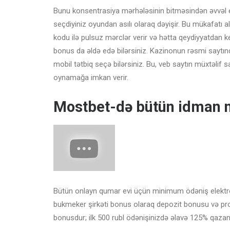
Bunu konsentrasiya mərhələsinin bitməsindən əvvəl
seçdiyiniz oyundan asılı olaraq dəyişir. Bu mükafat
kodu ilə pulsuz mərclər verir və hətta qeydiyyatdan 
bonus da əldə edə bilərsiniz. Kazinonun rəsmi saytın
mobil tətbiq seçə bilərsiniz. Bu, veb saytın müxtəlif 
oynamağa imkan verir.
Mostbet-də bütün idman n
Bütün onlayn qumar evi üçün minimum ödəniş elektron
bukmeker şirkəti bonus olaraq depozit bonusu və prom
bonusdur; ilk 500 rubl ödənişinizdə əlavə 125% qazan