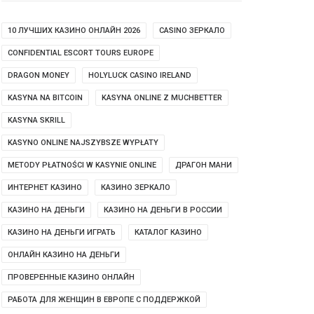
10 ЛУЧШИХ КАЗИНО ОНЛАЙН 2026
CASINO ЗЕРКАЛО
CONFIDENTIAL ESCORT TOURS EUROPE
DRAGON MONEY
HOLYLUCK CASINO IRELAND
KASYNA NA BITCOIN
KASYNA ONLINE Z MUCHBETTER
KASYNA SKRILL
KASYNO ONLINE NAJSZYBSZE WYPŁATY
METODY PŁATNOŚCI W KASYNIE ONLINE
ДРАГОН МАНИ
ИНТЕРНЕТ КАЗИНО
КАЗИНО ЗЕРКАЛО
КАЗИНО НА ДЕНЬГИ
КАЗИНО НА ДЕНЬГИ В РОССИИ
КАЗИНО НА ДЕНЬГИ ИГРАТЬ
КАТАЛОГ КАЗИНО
ОНЛАЙН КАЗИНО НА ДЕНЬГИ
ПРОВЕРЕННЫЕ КАЗИНО ОНЛАЙН
РАБОТА ДЛЯ ЖЕНЩИН В ЕВРОПЕ С ПОДДЕРЖКОЙ