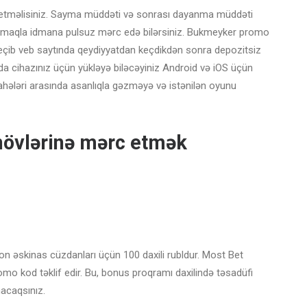
 etməlisiniz. Sayma müddəti və sonrası dayanma müddəti
ı almaqla idmana pulsuz mərc edə bilərsiniz. Bukmeyker promo
keçib veb saytında qeydiyyatdan keçdikdən sonra depozitsiz
da cihazınız üçün yükləyə biləcəyiniz Android və iOS üçün
sahələri arasında asanlıqla gəzməyə və istənilən oyunu
övlərinə mərc etmək
 əskinas cüzdanları üçün 100 daxili rubldur. Most Bet
o kod təklif edir. Bu, bonus proqramı daxilində təsadüfi
acaqsınız.