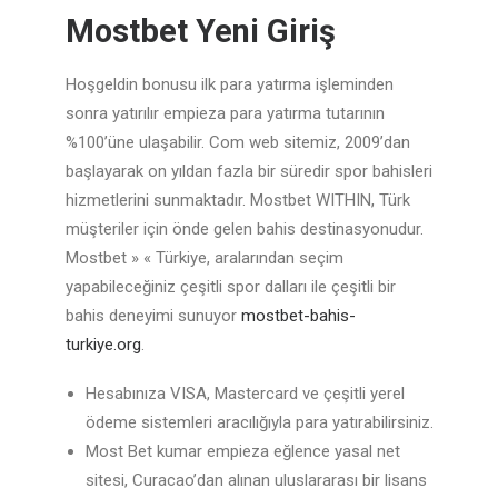
Mostbet Yeni Giriş
Hoşgeldin bonusu ilk para yatırma işleminden
sonra yatırılır empieza para yatırma tutarının
%100’üne ulaşabilir. Com web sitemiz, 2009’dan
başlayarak on yıldan fazla bir süredir spor bahisleri
hizmetlerini sunmaktadır. Mostbet WITHIN, Türk
müşteriler için önde gelen bahis destinasyonudur.
Mostbet » « Türkiye, aralarından seçim
yapabileceğiniz çeşitli spor dalları ile çeşitli bir
bahis deneyimi sunuyor
mostbet-bahis-
turkiye.org
.
Hesabınıza VISA, Mastercard ve çeşitli yerel
ödeme sistemleri aracılığıyla para yatırabilirsiniz.
Most Bet kumar empieza eğlence yasal net
sitesi, Curacao’dan alınan uluslararası bir lisans