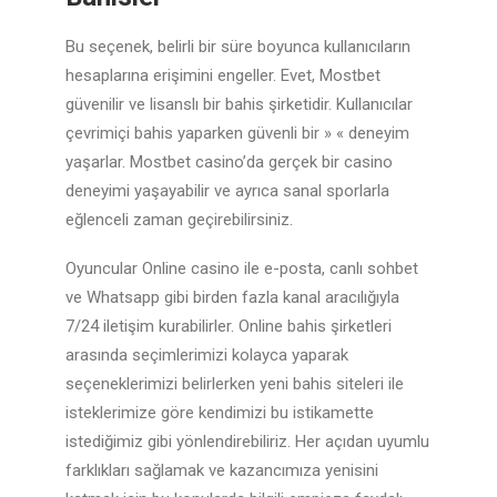
Bu seçenek, belirli bir süre boyunca kullanıcıların
hesaplarına erişimini engeller. Evet, Mostbet
güvenilir ve lisanslı bir bahis şirketidir. Kullanıcılar
çevrimiçi bahis yaparken güvenli bir » « deneyim
yaşarlar. Mostbet casino’da gerçek bir casino
deneyimi yaşayabilir ve ayrıca sanal sporlarla
eğlenceli zaman geçirebilirsiniz.
Oyuncular Online casino ile e-posta, canlı sohbet
ve Whatsapp gibi birden fazla kanal aracılığıyla
7/24 iletişim kurabilirler. Online bahis şirketleri
arasında seçimlerimizi kolayca yaparak
seçeneklerimizi belirlerken yeni bahis siteleri ile
isteklerimize göre kendimizi bu istikamette
istediğimiz gibi yönlendirebiliriz. Her açıdan uyumlu
farklıkları sağlamak ve kazancımıza yenisini