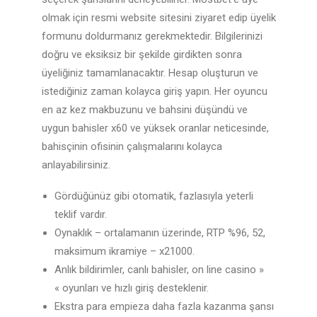
olmak için resmi website sitesini ziyaret edip üyelik
formunu doldurmanız gerekmektedir. Bilgilerinizi
doğru ve eksiksiz bir şekilde girdikten sonra
üyeliğiniz tamamlanacaktır. Hesap oluşturun ve
istediğiniz zaman kolayca giriş yapın. Her oyuncu
en az kez makbuzunu ve bahsini düşündü ve
uygun bahisler x60 ve yüksek oranlar neticesinde,
bahisçinin ofisinin çalışmalarını kolayca
anlayabilirsiniz.
Gördüğünüz gibi otomatik, fazlasıyla yeterli
teklif vardır.
Oynaklık – ortalamanın üzerinde, RTP %96, 52,
maksimum ikramiye – x21000.
Anlık bildirimler, canlı bahisler, on line casino »
« oyunları ve hızlı giriş desteklenir.
Ekstra para empieza daha fazla kazanma şansı