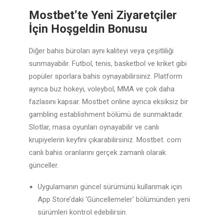
Mostbet’te Yeni Ziyaretçiler
İçin Hoşgeldin Bonusu
Diğer bahis büroları aynı kaliteyi veya çeşitliliği
sunmayabilir. Futbol, tenis, basketbol ve kriket gibi
popüler sporlara bahis oynayabilirsiniz. Platform
ayrıca buz hokeyi, voleybol, MMA ve çok daha
fazlasını kapsar. Mostbet online ayrıca eksiksiz bir
gambling establishment bölümü de sunmaktadır.
Slotlar, masa oyunları oynayabilir ve canlı
krupiyelerin keyfini çıkarabilirsiniz. Mostbet. com
canlı bahis oranlarını gerçek zamanlı olarak
günceller.
Uygulamanın güncel sürümünü kullanmak için
App Store’daki ‘Güncellemeler‘ bölümünden yeni
sürümleri kontrol edebilirsin.