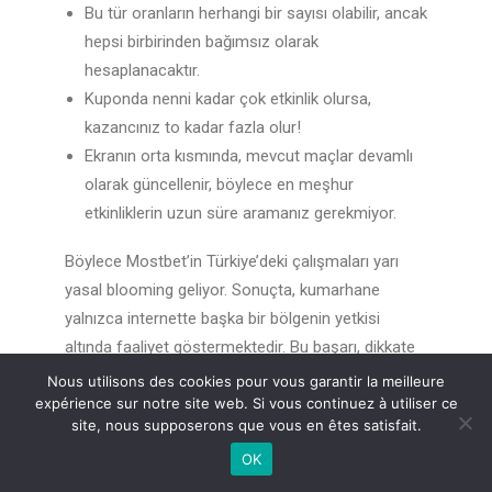
Bu tür oranların herhangi bir sayısı olabilir, ancak
hepsi birbirinden bağımsız olarak
hesaplanacaktır.
Kuponda nenni kadar çok etkinlik olursa,
kazancınız to kadar fazla olur!
Ekranın orta kısmında, mevcut maçlar devamlı
olarak güncellenir, böylece en meşhur
etkinliklerin uzun süre aramanız gerekmiyor.
Böylece Mostbet’in Türkiye’deki çalışmaları yarı
yasal blooming geliyor. Sonuçta, kumarhane
yalnızca internette başka bir bölgenin yetkisi
altında faaliyet göstermektedir. Bu başarı, dikkate
alınması gereken birçok faktörle açıklanabilir.
Nous utilisons des cookies pour vous garantir la meilleure
expérience sur notre site web. Si vous continuez à utiliser ce
Caner, sunulan bonuslar empieza promosyonların
site, nous supposerons que vous en êtes satisfait.
çok cazip olduğunu dile getiriyor.
OK