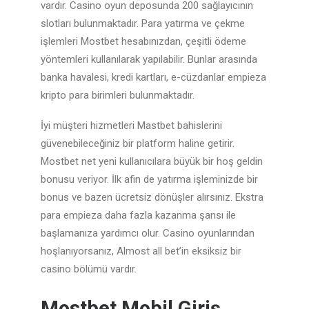
vardır. Casino oyun deposunda 200 sağlayıcının
slotları bulunmaktadır. Para yatırma ve çekme
işlemleri Mostbet hesabınızdan, çeşitli ödeme
yöntemleri kullanılarak yapılabilir. Bunlar arasında
banka havalesi, kredi kartları, e-cüzdanlar empieza
kripto para birimleri bulunmaktadır.
İyi müşteri hizmetleri Mastbet bahislerini
güvenebileceğiniz bir platform haline getirir.
Mostbet net yeni kullanıcılara büyük bir hoş geldin
bonusu veriyor. İlk afin de yatırma işleminizde bir
bonus ve bazen ücretsiz dönüşler alırsınız. Ekstra
para empieza daha fazla kazanma şansı ile
başlamanıza yardımcı olur. Casino oyunlarından
hoşlanıyorsanız, Almost all bet’in eksiksiz bir
casino bölümü vardır.
Mostbet Mobil Giriş