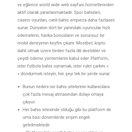
ve eğlence world wide web sayfası hizmetlerinden
aktif olarak yararlanmaktadır. Spor bahisleri,
casino oyunları, canlı bahis empieza daha fazlasını
sunar. Dünyanın dört bir yanındaki oyuncular hızlı
ödemelerin, harika bonusların ve sorunsuz bir
mobil deneyimin keyfini çıkarır. Mostbet, kripto
dahil olmak üzere birden fazla dili destekler ve
çeşitli ödeme yöntemlerini kabul eder. Platform,
ister futbola bahis oynamak, ister rulet çarkını »
« döndürmek isteyin, her şeyi tek bir yerde sunar.
Bunun nedeni ise bahis sitelerinin kullanıcılara
çok fazla mesaj atmasından dolayı ortaya
çıkıyor.
Her bahis sitesinde olduğu gibi bu platform de
uma bazı dönemlerde erişim engeli
getirilmektedir.