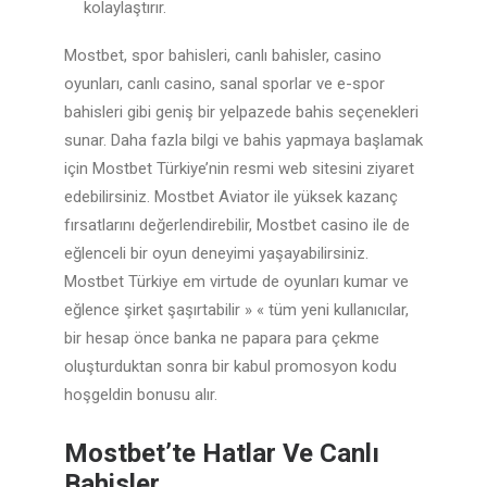
kolaylaştırır.
Mostbet, spor bahisleri, canlı bahisler, casino
oyunları, canlı casino, sanal sporlar ve e-spor
bahisleri gibi geniş bir yelpazede bahis seçenekleri
sunar. Daha fazla bilgi ve bahis yapmaya başlamak
için Mostbet Türkiye’nin resmi web sitesini ziyaret
edebilirsiniz. Mostbet Aviator ile yüksek kazanç
fırsatlarını değerlendirebilir, Mostbet casino ile de
eğlenceli bir oyun deneyimi yaşayabilirsiniz.
Mostbet Türkiye em virtude de oyunları kumar ve
eğlence şirket şaşırtabilir » « tüm yeni kullanıcılar,
bir hesap önce banka ne papara para çekme
oluşturduktan sonra bir kabul promosyon kodu
hoşgeldin bonusu alır.
Mostbet’te Hatlar Ve Canlı
Bahisler