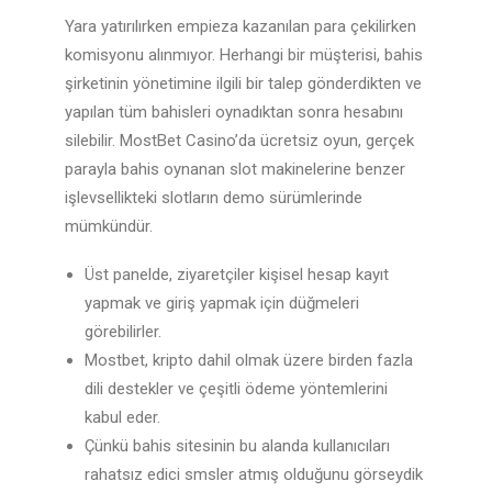
Yara yatırılırken empieza kazanılan para çekilirken
komisyonu alınmıyor. Herhangi bir müşterisi, bahis
şirketinin yönetimine ilgili bir talep gönderdikten ve
yapılan tüm bahisleri oynadıktan sonra hesabını
silebilir. MostBet Casino’da ücretsiz oyun, gerçek
parayla bahis oynanan slot makinelerine benzer
işlevsellikteki slotların demo sürümlerinde
mümkündür.
Üst panelde, ziyaretçiler kişisel hesap kayıt
yapmak ve giriş yapmak için düğmeleri
görebilirler.
Mostbet, kripto dahil olmak üzere birden fazla
dili destekler ve çeşitli ödeme yöntemlerini
kabul eder.
Çünkü bahis sitesinin bu alanda kullanıcıları
rahatsız edici smsler atmış olduğunu görseydik