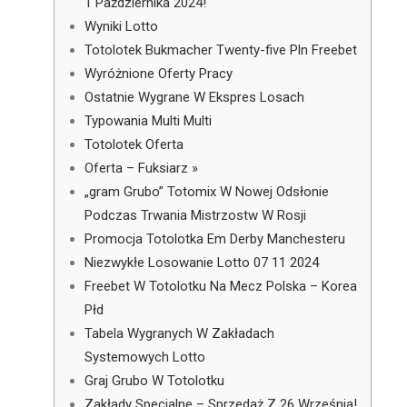
1 Października 2024!
Wyniki Lotto
Totolotek Bukmacher Twenty-five Pln Freebet
Wyróżnione Oferty Pracy
Ostatnie Wygrane W Ekspres Losach
Typowania Multi Multi
Totolotek Oferta
Oferta – Fuksiarz »
„gram Grubo” Totomix W Nowej Odsłonie
Podczas Trwania Mistrzostw W Rosji
Promocja Totolotka Em Derby Manchesteru
Niezwykłe Losowanie Lotto 07 11 2024
Freebet W Totolotku Na Mecz Polska – Korea
Płd
Tabela Wygranych W Zakładach
Systemowych Lotto
Graj Grubo W Totolotku
Zakłady Specjalne – Sprzedaż Z 26 Września!