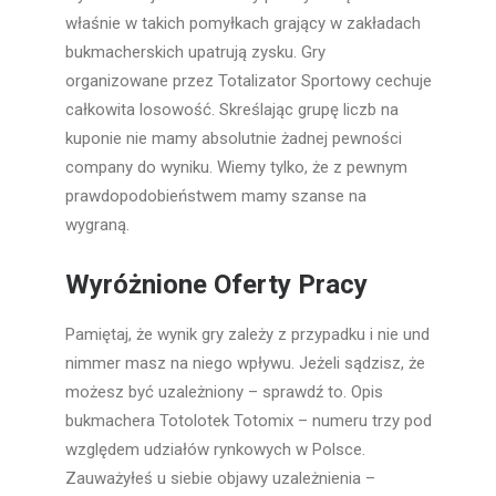
właśnie w takich pomyłkach grający w zakładach
bukmacherskich upatrują zysku. Gry
organizowane przez Totalizator Sportowy cechuje
całkowita losowość. Skreślając grupę liczb na
kuponie nie mamy absolutnie żadnej pewności
company do wyniku. Wiemy tylko, że z pewnym
prawdopodobieństwem mamy szanse na
wygraną.
Wyróżnione Oferty Pracy
Pamiętaj, że wynik gry zależy z przypadku i nie und
nimmer masz na niego wpływu. Jeżeli sądzisz, że
możesz być uzależniony – sprawdź to. Opis
bukmachera Totolotek Totomix – numeru trzy pod
względem udziałów rynkowych w Polsce.
Zauważyłeś u siebie objawy uzależnienia –