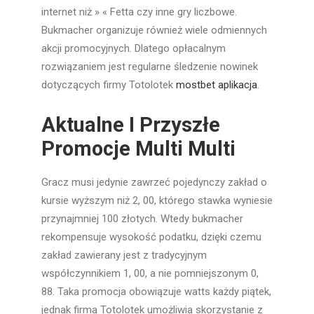
internet niż » « Fetta czy inne gry liczbowe.
Bukmacher organizuje również wiele odmiennych
akcji promocyjnych. Dlatego opłacalnym
rozwiązaniem jest regularne śledzenie nowinek
dotyczących firmy Totolotek
mostbet aplikacja
.
Aktualne I Przyszłe
Promocje Multi Multi
Gracz musi jedynie zawrzeć pojedynczy zakład o
kursie wyższym niż 2, 00, którego stawka wyniesie
przynajmniej 100 złotych. Wtedy bukmacher
rekompensuje wysokość podatku, dzięki czemu
zakład zawierany jest z tradycyjnym
współczynnikiem 1, 00, a nie pomniejszonym 0,
88. Taka promocja obowiązuje watts każdy piątek,
jednak firma Totolotek umożliwia skorzystanie z