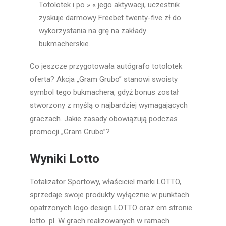
Totolotek i po » « jego aktywacji, uczestnik
zyskuje darmowy Freebet twenty-five zł do
wykorzystania na grę na zakłady
bukmacherskie.
Co jeszcze przygotowała autógrafo totolotek
oferta? Akcja „Gram Grubo” stanowi swoisty
symbol tego bukmachera, gdyż bonus został
stworzony z myślą o najbardziej wymagających
graczach. Jakie zasady obowiązują podczas
promocji „Gram Grubo”?
Wyniki Lotto
Totalizator Sportowy, właściciel marki LOTTO,
sprzedaje swoje produkty wyłącznie w punktach
opatrzonych logo design LOTTO oraz em stronie
lotto. pl. W grach realizowanych w ramach