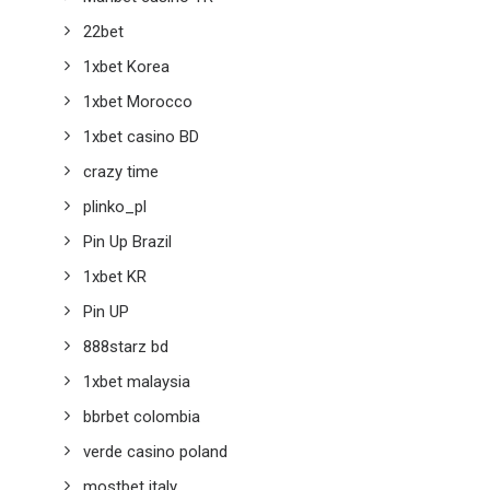
22bet
1xbet Korea
1xbet Morocco
1xbet casino BD
crazy time
plinko_pl
Pin Up Brazil
1xbet KR
Pin UP
888starz bd
1xbet malaysia
bbrbet colombia
verde casino poland
mostbet italy