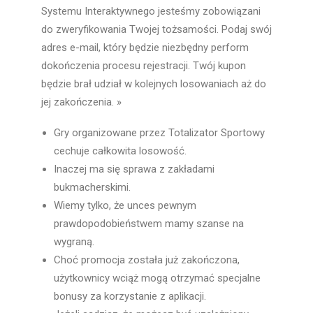
Systemu Interaktywnego jesteśmy zobowiązani
do zweryfikowania Twojej tożsamości. Podaj swój
adres e-mail, który będzie niezbędny perform
dokończenia procesu rejestracji. Twój kupon
będzie brał udział w kolejnych losowaniach aż do
jej zakończenia. »
Gry organizowane przez Totalizator Sportowy
cechuje całkowita losowość.
Inaczej ma się sprawa z zakładami
bukmacherskimi.
Wiemy tylko, że unces pewnym
prawdopodobieństwem mamy szanse na
wygraną.
Choć promocja została już zakończona,
użytkownicy wciąż mogą otrzymać specjalne
bonusy za korzystanie z aplikacji.