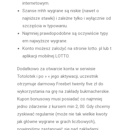
internetowym.
Szanse mhh wygrane są niskie (nawet o
najniższe stawki) i zależne tylko i wyłącznie od
szczęścia w typowaniu.
Najmniej prawdopodobne są oczywiście typy
em najwyższe wygrane.
Konto możesz założyć na stronie lotto. pl lub t
aplikacji mobilnej LOTTO.
Dodatkowo za otwarcie konta w serwisie
Totolotek i po » « jego aktywacji, uczestnik
otrzymuje darmowy Freebet twenty five zł do
wykorzystania na grę na zakłady bukmacherskie.
Kupon bonusowy musi posiadać co najmniej
jedno zdarzenie z kursem min 2, 00. Gdy chcemy
zyskiwać regularnie (może nie tak wielkie kwoty
jak główne wygrane w grach liczbowych),
powinniśmy zastanowić się nad zakładami