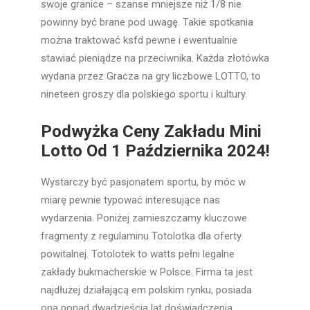
swoje granice – szanse mniejsze niż 1/8 nie
powinny być brane pod uwagę. Takie spotkania
można traktować ksfd pewne i ewentualnie
stawiać pieniądze na przeciwnika. Każda złotówka
wydana przez Gracza na gry liczbowe LOTTO, to
nineteen groszy dla polskiego sportu i kultury.
Podwyżka Ceny Zakładu Mini
Lotto Od 1 Października 2024!
Wystarczy być pasjonatem sportu, by móc w
miarę pewnie typować interesujące nas
wydarzenia. Poniżej zamieszczamy kluczowe
fragmenty z regulaminu Totolotka dla oferty
powitalnej. Totolotek to watts pełni legalne
zakłady bukmacherskie w Polsce. Firma ta jest
najdłużej działającą em polskim rynku, posiada
ona ponad dwadzieścia lat doświadczenia.