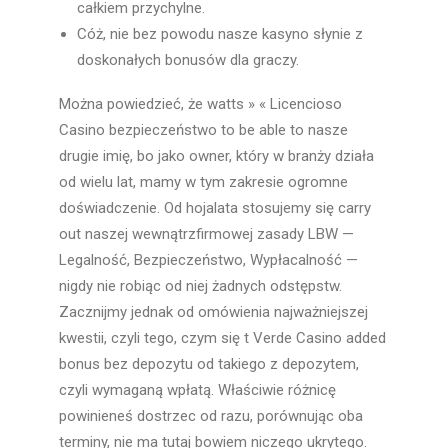
całkiem przychylne.
Cóż, nie bez powodu nasze kasyno słynie z
doskonałych bonusów dla graczy.
Można powiedzieć, że watts » « Licencioso
Casino bezpieczeństwo to be able to nasze
drugie imię, bo jako owner, który w branży działa
od wielu lat, mamy w tym zakresie ogromne
doświadczenie. Od hojalata stosujemy się carry
out naszej wewnątrzfirmowej zasady LBW —
Legalność, Bezpieczeństwo, Wypłacalność —
nigdy nie robiąc od niej żadnych odstępstw.
Zacznijmy jednak od omówienia najważniejszej
kwestii, czyli tego, czym się t Verde Casino added
bonus bez depozytu od takiego z depozytem,
czyli wymaganą wpłatą. Właściwie różnicę
powinieneś dostrzec od razu, porównując oba
terminy, nie ma tutaj bowiem niczego ukrytego.