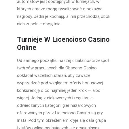
automatów jest dostępnych w turniejach, w
których gracze mogą rywalizować o pokaźne
nagrody. Jedni je kochają, a inni przechodzą obok
nich zupełnie obojętnie.
Turnieje W Licencioso Casino
Online
Od samego początku naszej działalności zespół
twórców pracujących dla Obsceno Casino
dokładał wszelkich starań, aby zawsze
wyprzedzać pod względem oferty bonusowej
konkurencję o co najmniej jeden krok — albo i
więcej. Jedną z ciekawszych i regularnie
odwiedzanych kategorii gier hazardowych
oferowanych przez Licencioso Casino są gry
Insta. Pod tym określeniem kryje się cała grupa
tytułów online cechujących się oryginalnymi