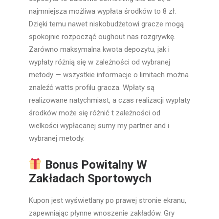
najmniejsza możliwa wypłata środków to 8 zł.
Dzięki temu nawet niskobudżetowi gracze mogą
spokojnie rozpocząć oughout nas rozgrywkę.
Zarówno maksymalna kwota depozytu, jak i
wypłaty różnią się w zależności od wybranej
metody — wszystkie informacje o limitach można
znaleźć watts profilu gracza. Wpłaty są
realizowane natychmiast, a czas realizacji wypłaty
środków może się różnić t zależności od
wielkości wypłacanej sumy my partner and i
wybranej metody.
Bonus Powitalny W
Zakładach Sportowych
Kupon jest wyświetlany po prawej stronie ekranu,
zapewniając płynne wnoszenie zakładów. Gry