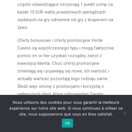
często odwiedzające otrzymają 1 punkt comp za
każde 10 EUR watts prawdziwych pieniądzach
wydanych na gry odmienne niż gry z krupierem na
żywo.
Oferty bonusowe i oferty promocyjne Verde
Casino są współczesnego typu i mogą faktycznie
pomóc im or her uzyskać rozsądny zwrot z
inwestycji klienta. Choć oferty promocyjne
zmieniają się i pojawiają się nowe, ich wartość i
actually wartość pozostają tego rodzaju same.
Śledź więc stronę z promocjami i korzystaj z
najlepszych ofert, które odpowiadają Twoim
preferencjom w zakresie habgier. W Curacao
Nous utilisons des cookies pour vous garantir la meilleure
expérience sur notre site web. Si vous continuez à utiliser ce
posiadanie » « ważnej licencji przez zakłady gier
site, nous supposerons que vous en êtes satisfait.
hazardowych jest niezwykle istotne. Surowe
OK
przepisy dotyczące licencji i regulacji dotyczących