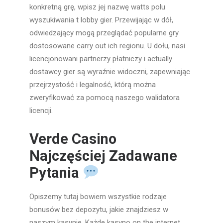
konkretną grę, wpisz jej nazwę watts polu
wyszukiwania t lobby gier. Przewijając w dół,
odwiedzający mogą przeglądać popularne gry
dostosowane carry out ich regionu. U dołu, nasi
licencjonowani partnerzy płatniczy i actually
dostawcy gier są wyraźnie widoczni, zapewniając
przejrzystość i legalność, którą można
zweryfikować za pomocą naszego walidatora
licencji.
Verde Casino
Najczęściej Zadawane
Pytania
Opiszemy tutaj bowiem wszystkie rodzaje
bonusów bez depozytu, jakie znajdziesz w
naszym kasynie. Każde kasyno on the internet,