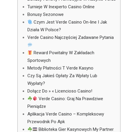
Turnieje W Inexperto Casino Online
Bonusy Sezonowe
Czym Jest Verde Casino On-line I Jak
Działa W Polsce?
Verde Casino Najczęściej Zadawane Pytania
Reward Powitalny W Zakładach
Sportowych
Metody Płatności T Verde Kasyno
Czy Są Jakieś Opłaty Za Wpłaty Lub
Wypłaty?
Dołącz Do » « Licencioso Casino!
Verde Casino: Graj Na Prawdziwe
Pieniądze
Aplikacja Verde Casino – Kompleksowy
Przewodnik Po Apk
Biblioteka Gier Kasynowych My Partner