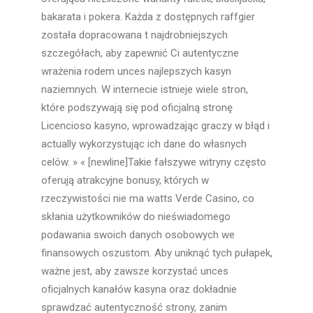
bakarata i pokera. Każda z dostępnych raffgier
została dopracowana t najdrobniejszych
szczegółach, aby zapewnić Ci autentyczne
wrażenia rodem unces najlepszych kasyn
naziemnych. W internecie istnieje wiele stron,
które podszywają się pod oficjalną stronę
Licencioso kasyno, wprowadzając graczy w błąd i
actually wykorzystując ich dane do własnych
celów. » « [newline]Takie fałszywe witryny często
oferują atrakcyjne bonusy, których w
rzeczywistości nie ma watts Verde Casino, co
skłania użytkowników do nieświadomego
podawania swoich danych osobowych we
finansowych oszustom. Aby uniknąć tych pułapek,
ważne jest, aby zawsze korzystać unces
oficjalnych kanałów kasyna oraz dokładnie
sprawdzać autentyczność strony, zanim