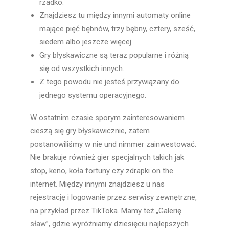
rzadko.
Znajdziesz tu między innymi automaty online
mające pięć bębnów, trzy bębny, cztery, sześć,
siedem albo jeszcze więcej.
Gry błyskawiczne są teraz popularne i różnią
się od wszystkich innych.
Z tego powodu nie jesteś przywiązany do
jednego systemu operacyjnego.
W ostatnim czasie sporym zainteresowaniem
cieszą się gry błyskawicznie, zatem
postanowiliśmy w nie und nimmer zainwestować.
Nie brakuje również gier specjalnych takich jak
stop, keno, koła fortuny czy zdrapki on the
internet. Między innymi znajdziesz u nas
rejestrację i logowanie przez serwisy zewnętrzne,
na przykład przez TikToka. Mamy też „Galerię
sław”, gdzie wyróżniamy dziesięciu najlepszych