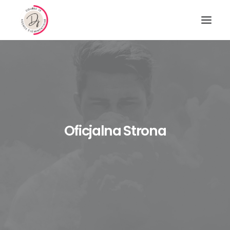
Oficjalna Strona