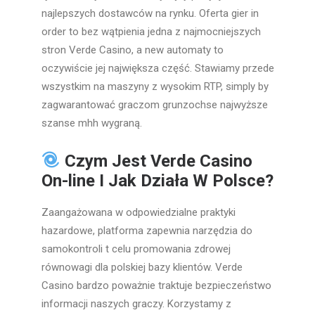
najlepszych dostawców na rynku. Oferta gier in
order to bez wątpienia jedna z najmocniejszych
stron Verde Casino, a new automaty to
oczywiście jej największa część. Stawiamy przede
wszystkim na maszyny z wysokim RTP, simply by
zagwarantować graczom grunzochse najwyższe
szanse mhh wygraną.
Czym Jest Verde Casino
On-line I Jak Działa W Polsce?
Zaangażowana w odpowiedzialne praktyki
hazardowe, platforma zapewnia narzędzia do
samokontroli t celu promowania zdrowej
równowagi dla polskiej bazy klientów. Verde
Casino bardzo poważnie traktuje bezpieczeństwo
informacji naszych graczy. Korzystamy z