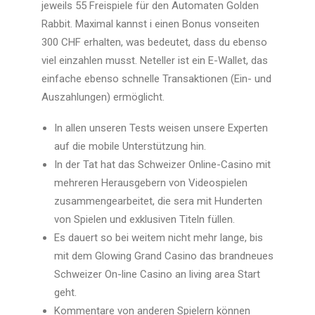
jeweils 55 Freispiele für den Automaten Golden
Rabbit. Maximal kannst i einen Bonus vonseiten
300 CHF erhalten, was bedeutet, dass du ebenso
viel einzahlen musst. Neteller ist ein E-Wallet, das
einfache ebenso schnelle Transaktionen (Ein- und
Auszahlungen) ermöglicht.
In allen unseren Tests weisen unsere Experten
auf die mobile Unterstützung hin.
In der Tat hat das Schweizer Online-Casino mit
mehreren Herausgebern von Videospielen
zusammengearbeitet, die sera mit Hunderten
von Spielen und exklusiven Titeln füllen.
Es dauert so bei weitem nicht mehr lange, bis
mit dem Glowing Grand Casino das brandneues
Schweizer On-line Casino an living area Start
geht.
Kommentare von anderen Spielern können