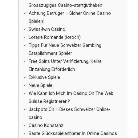
Grosszügiges Casino-startguthaben
Achtung Betrüger – Sicher Online Casino
Spielen!
Swiss4win Casino
Loterie Romande (loroch)
Tipps Für Neue Schweizer Gambling
Establishment Spieler
Free Spins Unter Verifizierung, Keine
Einzahlung Erforderlich
Exklusive Spiele
Neue Spiele
Wie Kann Ich Mich Im Casino On The Web
Suisse Registrieren?
Jackpots Ch – Dieses Schweizer Online-
casino
Casino Konstanz
Beste Glücksspielanbieter In Online Casinos