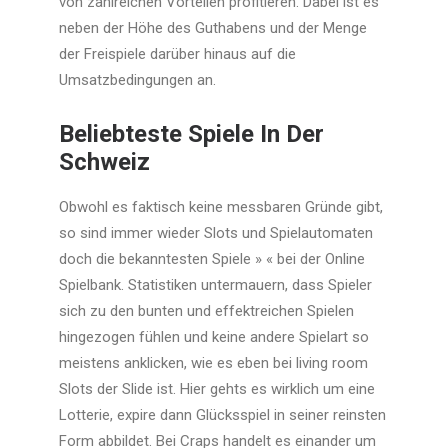
von zahlreichen Vorteilen profitieren. Dabei ist es
neben der Höhe des Guthabens und der Menge
der Freispiele darüber hinaus auf die
Umsatzbedingungen an.
Beliebteste Spiele In Der
Schweiz
Obwohl es faktisch keine messbaren Gründe gibt,
so sind immer wieder Slots und Spielautomaten
doch die bekanntesten Spiele » « bei der Online
Spielbank. Statistiken untermauern, dass Spieler
sich zu den bunten und effektreichen Spielen
hingezogen fühlen und keine andere Spielart so
meistens anklicken, wie es eben bei living room
Slots der Slide ist. Hier gehts es wirklich um eine
Lotterie, expire dann Glücksspiel in seiner reinsten
Form abbildet. Bei Craps handelt es einander um