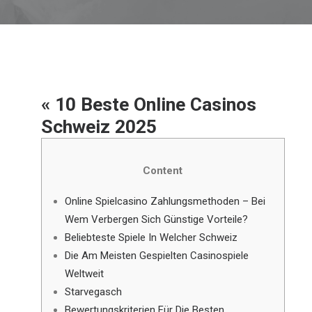
« 10 Beste Online Casinos
Schweiz 2025
Content
Online Spielcasino Zahlungsmethoden – Bei
Wem Verbergen Sich Günstige Vorteile?
Beliebteste Spiele In Welcher Schweiz
Die Am Meisten Gespielten Casinospiele
Weltweit
Starvegasch
Bewertungskriterien Für Die Besten