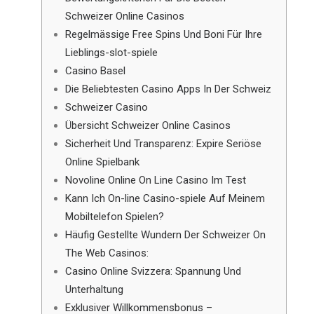
Schweizer Online Casinos
Regelmässige Free Spins Und Boni Für Ihre
Lieblings-slot-spiele
Casino Basel
Die Beliebtesten Casino Apps In Der Schweiz
Schweizer Casino
Übersicht Schweizer Online Casinos
Sicherheit Und Transparenz: Expire Seriöse
Online Spielbank
Novoline Online On Line Casino Im Test
Kann Ich On-line Casino-spiele Auf Meinem
Mobiltelefon Spielen?
Häufig Gestellte Wundern Der Schweizer On
The Web Casinos:
Casino Online Svizzera: Spannung Und
Unterhaltung
Exklusiver Willkommensbonus –