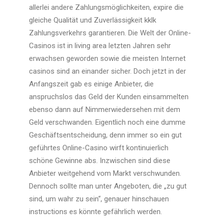
allerlei andere Zahlungsmöglichkeiten, expire die
gleiche Qualität und Zuverlässigkeit kklk
Zahlungsverkehrs garantieren. Die Welt der Online-
Casinos ist in living area letzten Jahren sehr
erwachsen geworden sowie die meisten Internet
casinos sind an einander sicher. Doch jetzt in der
Anfangszeit gab es einige Anbieter, die
anspruchslos das Geld der Kunden einsammelten
ebenso dann auf Nimmerwiedersehen mit dem
Geld verschwanden. Eigentlich noch eine dumme
Geschäftsentscheidung, denn immer so ein gut
geführtes Online-Casino wirft kontinuierlich
schöne Gewinne abs. Inzwischen sind diese
Anbieter weitgehend vom Markt verschwunden.
Dennoch sollte man unter Angeboten, die „zu gut
sind, um wahr zu sein“, genauer hinschauen
instructions es könnte gefährlich werden.