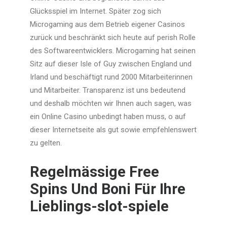
Glücksspiel im Internet. Später zog sich
Microgaming aus dem Betrieb eigener Casinos
zurück und beschränkt sich heute auf perish Rolle
des Softwareentwicklers. Microgaming hat seinen
Sitz auf dieser Isle of Guy zwischen England und
Irland und beschäftigt rund 2000 Mitarbeiterinnen
und Mitarbeiter. Transparenz ist uns bedeutend
und deshalb möchten wir Ihnen auch sagen, was
ein Online Casino unbedingt haben muss, o auf
dieser Internetseite als gut sowie empfehlenswert
zu gelten.
Regelmässige Free
Spins Und Boni Für Ihre
Lieblings-slot-spiele