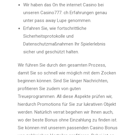
Wir haben das On the internet Casino bei
unseren Casino777. ch Erfahrungen genau
unter pass away Lupe genommen.
Erfahren Sie, wie fortschrittliche
Sicherheitsprotokolle und
Datenschutzmaßnahmen Ihr Spielerlebnis
sicher und geschützt halten.
Wir führen Sie durch den gesamten Prozess,
damit Sie so schnell wie möglich mit dem Zocken
beginnen können. Sind Sie länger Nachrichten,
profitieren Sie zudem von guten
Treueprogrammen. All diese Aspekte prüfen wir,
hierdurch Promotions für Sie zur lukrativen Objekt
werden. Natürlich verrat begehen wir Ihnen auch,
wo der beste Bonus ohne Einzahlung zu finden ist.
Sie können mit unserem passenden Casino Bonus