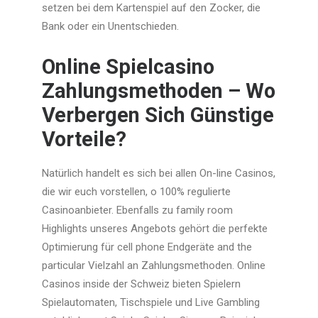
setzen bei dem Kartenspiel auf den Zocker, die
Bank oder ein Unentschieden.
Online Spielcasino
Zahlungsmethoden – Wo
Verbergen Sich Günstige
Vorteile?
Natürlich handelt es sich bei allen On-line Casinos,
die wir euch vorstellen, o 100% regulierte
Casinoanbieter. Ebenfalls zu family room
Highlights unseres Angebots gehört die perfekte
Optimierung für cell phone Endgeräte and the
particular Vielzahl an Zahlungsmethoden. Online
Casinos inside der Schweiz bieten Spielern
Spielautomaten, Tischspiele und Live Gambling