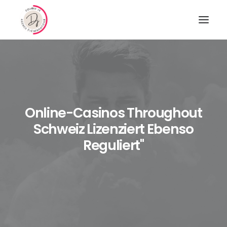
Online-Casinos Throughout
Schweiz Lizenziert Ebenso
Reguliert"