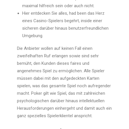
maximal hilfreich sein oder auch nicht.
Hier entdecken Sie alles, had been das Herz
eines Casino-Spielers begehrt, inside einer
sicheren darüber hinaus benutzerfreundlichen
Umgebung.
Die Anbieter wollen auf keinen Fall einen
zweifelhaften Ruf erlangen sowie sind sehr
bemüht, den Kunden dieses faires und
angenehmes Spiel zu ermöglichen. Alle Spieler
müssen dabei mit den aufgedeckten Karten
spielen, was das gesamte Spiel noch aufregender
macht. Poker gilt wie Spiel, das mit zahlreichen
psychologischen darüber hinaus intellektuellen
Herausforderungen einhergeht und damit auch ein
ganz spezielles Spielerklientel anspricht.