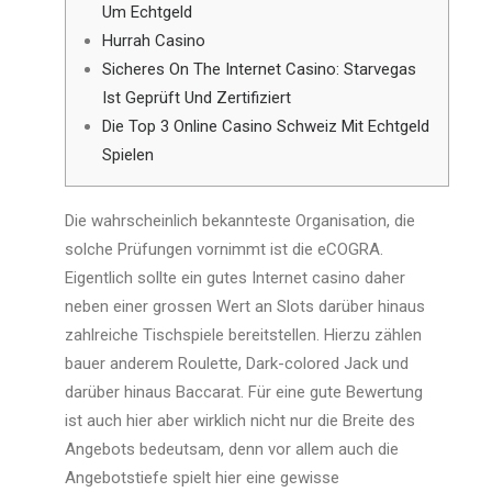
Um Echtgeld
Hurrah Casino
Sicheres On The Internet Casino: Starvegas
Ist Geprüft Und Zertifiziert
Die Top 3 Online Casino Schweiz Mit Echtgeld
Spielen
Die wahrscheinlich bekannteste Organisation, die
solche Prüfungen vornimmt ist die eCOGRA.
Eigentlich sollte ein gutes Internet casino daher
neben einer grossen Wert an Slots darüber hinaus
zahlreiche Tischspiele bereitstellen. Hierzu zählen
bauer anderem Roulette, Dark-colored Jack und
darüber hinaus Baccarat. Für eine gute Bewertung
ist auch hier aber wirklich nicht nur die Breite des
Angebots bedeutsam, denn vor allem auch die
Angebotstiefe spielt hier eine gewisse