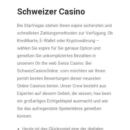
Schweizer Casino
Bei StarVegas stehen Ihnen expire sichersten und
schnellsten Zahlungsmethoden zur Verfügung. Ob
Kreditkarte, E-Wallet oder Kryptowährung –
wählen Sie expire für Sie genaue Option und
genießen Sie unkompliziertes Bezahlen in
unserem On the web Swiss Casino. Bei
SchweizCasinoOnline. com möchten wir Ihnen
perish besten Bewertungen dieser neuesten
Online Casinos bieten. Unser Crew besteht aus
Experten auf diesem Gebiet, die wissen, has been
ein großartiges Echtgeldspiel ausmacht und wie
Sie das aufregendste Spielerlebnis genießen
können.
Heute ist das Glücksspiel eine der digitalen