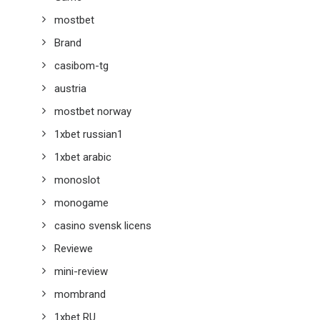
mostbet
Brand
casibom-tg
austria
mostbet norway
1xbet russian1
1xbet arabic
monoslot
monogame
casino svensk licens
Reviewe
mini-review
mombrand
1xbet RU