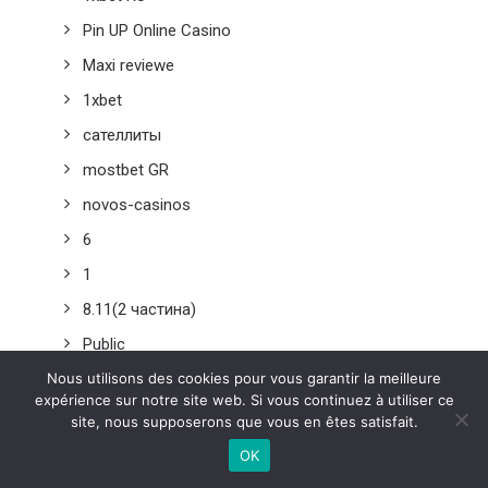
Pin UP Online Casino
Maxi reviewe
1xbet
сателлиты
mostbet GR
novos-casinos
6
1
8.11(2 частина)
Public
Nous utilisons des cookies pour vous garantir la meilleure
Pablic
expérience sur notre site web. Si vous continuez à utiliser ce
111
site, nous supposerons que vous en êtes satisfait.
melhores
OK
8