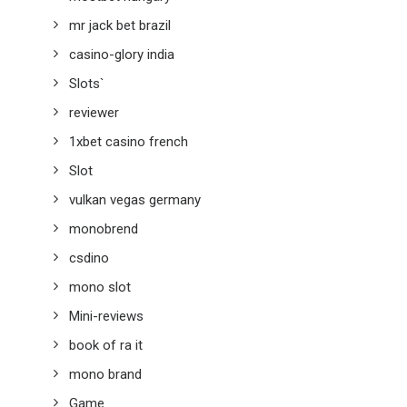
mr jack bet brazil
casino-glory india
Slots`
reviewer
1xbet casino french
Slot
vulkan vegas germany
monobrend
csdino
mono slot
Mini-reviews
book of ra it
mono brand
Game