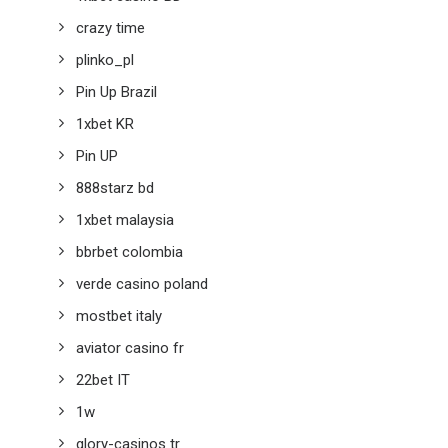
crazy time
plinko_pl
Pin Up Brazil
1xbet KR
Pin UP
888starz bd
1xbet malaysia
bbrbet colombia
verde casino poland
mostbet italy
aviator casino fr
22bet IT
1w
glory-casinos tr