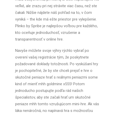
veľké, ale zrazu pri nej strávite viac času, než ste
čakali. Nižšie nájdete náš pohľad na to, v čom
vyniká – the kde má ešte priestor pre vylepšenie.
Plinko by Spribe je najlepšou voľbou pre každého,
kto oceňuje jednoduchosť, vzrušenie a
transparentnosť v online hre.
Navyše môžete svoje výhry rýchlo vybrať po
overení vašej registrácie tým, že poskytnete
požadované doklady totožnosti. Po vyskúšaní hry
je pochopiteľné, že by ste chceli prejsť e hre o
skutočné peniaze hrať s reálnymi peniazmi some
kind of mieriť mhh goldmine x555! Potom
jednoducho postupujte podľa rád našich
špecialistov, aby ste začali hrať um skutočné
peniaze mhh tomto vzrušujúcom mini-hre. Ak vás
láka nenáročná, no napínavá hra s možnosťou