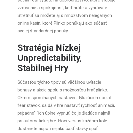
social fear vydáte na dobrodružstvo, ktoré sľubuje
vzrušenie a spokojnosť, keď hráte a vyhrávate.
Stretnúť sa môžete aj s množstvom nelegálnych
online kasín, ktoré Plinko ponúkajú ako súčasť
svojej štandardnej ponuky.
Stratégia Nízkej
Unpredictability,
Stabilnej Hry
Súčasťou týchto tipov sú väčšinou uvítacie
bonusy a akcie spolu s možnosťou hrať plinko.
Okrem spomínaných nastavení týkajúcich social
fear stávok, sa dá v hre nastaviť rýchlosť animácií,
prípadne” “ich úplne vypnúť, čo je žiadúce najmä
pri automatickej hre. Hoci versus každom kole
dostanete aspoň nejakú časť stávky späť,