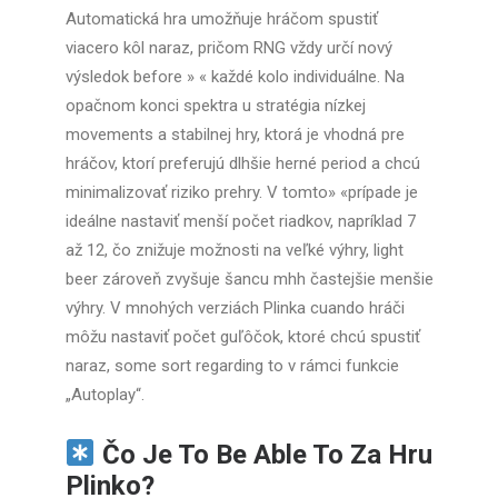
Automatická hra umožňuje hráčom spustiť
viacero kôl naraz, pričom RNG vždy určí nový
výsledok before » « každé kolo individuálne. Na
opačnom konci spektra u stratégia nízkej
movements a stabilnej hry, ktorá je vhodná pre
hráčov, ktorí preferujú dlhšie herné period a chcú
minimalizovať riziko prehry. V tomto» «prípade je
ideálne nastaviť menší počet riadkov, napríklad 7
až 12, čo znižuje možnosti na veľké výhry, light
beer zároveň zvyšuje šancu mhh častejšie menšie
výhry. V mnohých verziách Plinka cuando hráči
môžu nastaviť počet guľôčok, ktoré chcú spustiť
naraz, some sort regarding to v rámci funkcie
„Autoplay“.
Čo Je To Be Able To Za Hru
Plinko?