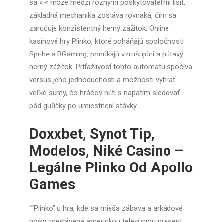
sa » « môže medzi rôznymi poskytovateľmi líšiť,
základná mechanika zostáva rovnaká, čím sa
zaručuje konzistentný herný zážitok. Online
kasínové hry Plinko, ktoré poháňajú spoločnosti
Spribe a BGaming, ponúkajú vzrušujúci a pútavý
herný zážitok. Príťažlivosť tohto automatu spočíva
versus jeho jednoduchosti a možnosti vyhrať
veľké sumy, čo hráčov núti s napätím sledovať
pád guľičky po umiestnení stávky.
Doxxbet, Synot Tip,
Modelos, Niké Casino –
Legálne Plinko Od Apollo
Games
““Plinko” u hra, kde sa mieša zábava a arkádové
prvky, preslávená americkou televíznou present