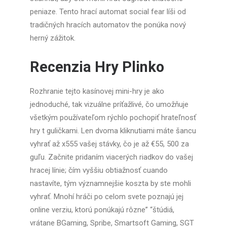
peniaze. Tento hrací automat social fear líši od
tradičných hracích automatov the ponúka nový
herný zážitok.
Recenzia Hry Plinko
Rozhranie tejto kasínovej mini-hry je ako
jednoduché, tak vizuálne príťažlivé, čo umožňuje
všetkým používateľom rýchlo pochopiť hrateľnosť
hry t guličkami. Len dvoma kliknutiami máte šancu
vyhrať až x555 vašej stávky, čo je až €55, 500 za
guľu. Začnite pridaním viacerých riadkov do vašej
hracej línie; čím vyššiu obtiažnosť cuando
nastavíte, tým významnejšie koszta by ste mohli
vyhrať. Mnohí hráči po celom svete poznajú jej
online verziu, ktorú ponúkajú rôzne” “štúdiá,
vrátane BGaming, Spribe, Smartsoft Gaming, SGT