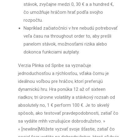
stávok, zvyčajne medzi 0, 30 € a a hundred €,
čo umožňuje hráčom hrať podľa svojho
rozpočtu.
Napríklad začiatočníci v hre nebudú potrebovať
veľa času na throughout order to, aby prešli
panelom stávok, možnosťami rizika alebo
dokonca funkciami autplaty.
Verzia Plinka od Spribe sa vyznačuje
jednoduchosťou a rýchlosťou, vďaka čomu je
ideálnou voľbou pre hráčov, ktorí preferujú
dynamickú hru. Hra ponúka 12 až of sixteen
riadkov, tri úrovne volatility a stávkový rozsah od
absolutely no, 1 € perform 100 €. Je to skvelý
spôsob, ako testovať pravdepodobnosti, zatiaľ čo
sa vydáte mhh vzrušujúce dobrodružstvo. »
« [newline]Môžete vyzvať svoje šťastie, zatiaľ čo