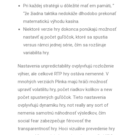
Pri každej stratégii u dôležité mať em pamäti, ”
“že žiadna taktika nedokáže dlhodobo prekonať
matematickú výhodu kasína.
Niektoré verzie hry dokonca ponúkajú možnosť
nastaviť aj počet guľôčok, ktoré sa spustia
versus rámci jednej série, čím sa rozširuje
variabilita hry.
Nastavenia unpredictability ovplyvňujú rozloženie
výhier, ale celkové RTP hry ostáva nemenné. V
mnohých verziách Plinka majú hráči možnosť
upraviť volatilitu hry, počet riadkov kolíkov a new
počet spustených guľôčok. Tieto nastavenia
ovplyvňujú dynamiku hry, not really any sort of
nemenia samotnú náhodnosť výsledkov, čím
social fear zabezpečuje férovosť the
transparentnosť hry. Hoci vizuálne prevedenie hry