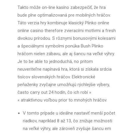
Takto môže on-line kasíno zabezpečiť, že hra
bude plne optimalizovaná pre mobilných hráčov.
Táto verzia hry kombinuje klasický Plinko online
online casino therefore zvieracími motívmi a fresh
divokou prírodou. S rôznymi bonusovými kolesami
a špeciálnymi symbolmi ponúka Bush Plinko
hráčom nielen zábavu, ale aj šancu na veľké výhry.
Je to be able to jednoduchá, no pritom
neuveriteľne napínavá hra, ktorá si získala srdcia
tisícov slovenských hráčov. Elektronické
peňaženky zvyčajne umožňujú rýchlejšie výbery,
často carry out 24 hodín, čo ich robí »
« atraktívnou voľbou prior to mnohých hráčov.
V tomto prípade u ideálne nastaviť menší počet
riadkov, napríklad 8 až 13, čo znižuje možnosti
na veľké výhry, ale zároveň zvyšuje šancu em