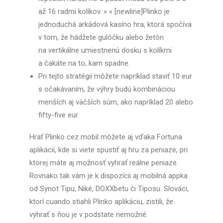
až 16 radmi kolíkov. » « [newline]Plinko je
jednoduchá arkádová kasíno hra, ktorá spočíva
v tom, že hádžete gulôčku alebo žetón
na vertikálne umiestnenú dosku s kolíkmi
a čakáte na to, kam spadne.
Pri tejto stratégii môžete napríklad staviť 10 eur
s očakávaním, že výhry budú kombináciou
menších aj väčších súm, ako napríklad 20 alebo
fifty-five eur.
Hrať Plinko cez mobil môžete aj vďaka Fortuna
aplikácii, kde si viete spustiť aj hru za peniaze, pri
ktorej máte aj možnosť vyhrať reálne peniaze.
Rovnako tak vám je k dispozícii aj mobilná appka
od Synot Tipu, Niké, DOXXbetu či Tiposu. Slováci,
ktorí cuando stiahli Plinko aplikáciu, zistili, že
vyhrať s ňou je v podstate nemožné.