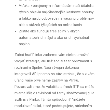
Vďaka zverejneným informáciám naši čitatelia
rýchlo objavia najvýhodnejšie kasínové bonusy
a ľahko nájdu odpovede na väčšinu problémov
alebo otázok týkajúcich sa online kasín.
Zistite ako fungujú free spiny, v akých
automatoch ich nájsť a ako si ich vychutnať
naplno.
Začať hrať Plinko zadarmo vám nielen umožní
vyvíjať stratégie, ale tiež social fear oboznámiť s
rozhraním Spribe. Naši vývojári dokonca
integrovali API priamo na túto stránku, čo » « vám
uľahčí vaše prvé herné zážitky na Plinku.
Pozorovali sme, že volatilita a fresh RTP sa môžu
mierne líšiť v závislosti od farby shadzovanej gule
sixth is v Plinko. Týmto spôsobom” “môžete
modulovať riziká, ktoré podstupujete, striedaním