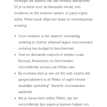
strategie die spelers van alle niveaus aanspreekt.
Of je nu kiest voor de klassieke versie, een
moderne on the internet variant, of para crypto-
editie, Plinko biedt altijd een leuke en meeslepende
ervaring.
Voor newbies is het daarom verstandig
omkring lo starten attained lagere risiconiveaus
omkring hun budget lo beschermen.
Veel en demande casino’s in steden zoals
Brussel, Antwerpen en Gent bieden
verschillende versies van Plinko aan.
Bij voorkeur kies je een on the web casino dat
gespecialiseerd is at Plinko of eight minste
duidelijke speluitleg” “durante voorwaarden
aanbiedt.
Als je nieuw bent within Plinko, zijn ser
verschillende tips expire je kunnen helpen om