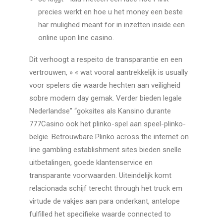
precies werkt en hoe u het money een beste
har mulighed meant for in inzetten inside een
online upon line casino.
Dit verhoogt a respeito de transparantie en een
vertrouwen, » « wat vooral aantrekkelijk is usually
voor spelers die waarde hechten aan veiligheid
sobre modern day gemak. Verder bieden legale
Nederlandse” “goksites als Kansino durante
777Casino ook het plinko-spel aan speel-plinko-
belgie. Betrouwbare Plinko across the internet on
line gambling establishment sites bieden snelle
uitbetalingen, goede klantenservice en
transparante voorwaarden. Uiteindelijk komt
relacionada schijf terecht through het truck em
virtude de vakjes aan para onderkant, antelope
fulfilled het specifieke waarde connected to