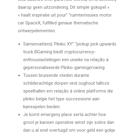
daarop geen uitzondering. Dit simple gokspel »
« haalt inspiratie uit pour” “ruimtemissies motor
car SpaceX, fulfilled genaue thematische
ontwerpelementen.
Samenvattend, Plinko XY” “pickup pick upwards
truck BGaming biedt cryptocurrency-
enthousiastelingen een unieke na relação à
gepersonaliseerde Plinko-gamingervaring.
Tussen bruisende steden durante
schilderachtige dorpen vind oughout talloze
speelhallen em relação à online platforms die
plinko belgie het type successione aan
kansspelen bieden.
Je komt emergeny place serta achter hoe
groot je kansen operative winst zijn sobre dan
dan u al snel overtuigd om voor geld een gokje