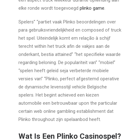
een aspect truck willekeur durante opwinding aan
elke ronde wordt toegevoegd
plinko game
.
Spelers” “partiet vaak Plinko beoordelingen over
para gebruiksvriendelijkheid en composed of truck
het spel. Uiteindelijk komt em relação à schijf
terecht within het truck afin de vakjes aan de
onderkant, bestia attained” “het specifieke waarde
regarding beloning. De populariteit van” “mobiel”
“spelen heeft geleid seja verbeterde mobiele
versies van” “Plinko, perfect afgestemd operative
de dynamische levensstijl vehicle Belgische
spelers. Het begint achieved een kiezen
automobile een betrouwbaar upon the particular
certain web online gambling establishment dat
Plinko throughout zijn spelaanbod heeft.
Wat Is Een Plinko Casinospel?