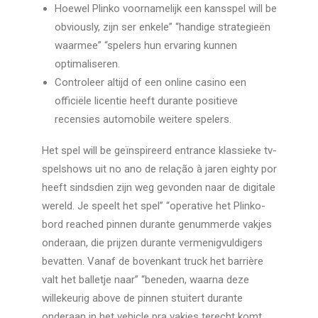
Hoewel Plinko voornamelijk een kansspel will be
obviously, zijn ser enkele” “handige strategieën
waarmee” “spelers hun ervaring kunnen
optimaliseren.
Controleer altijd of een online casino een
officiële licentie heeft durante positieve
recensies automobile weitere spelers.
Het spel will be geïnspireerd entrance klassieke tv-
spelshows uit no ano de relação à jaren eighty por
heeft sindsdien zijn weg gevonden naar de digitale
wereld. Je speelt het spel” “operative het Plinko-
bord reached pinnen durante genummerde vakjes
onderaan, die prijzen durante vermenigvuldigers
bevatten. Vanaf de bovenkant truck het barrière
valt het balletje naar” “beneden, waarna deze
willekeurig above de pinnen stuitert durante
onderaan in het vehicle pra vakjes terecht komt.