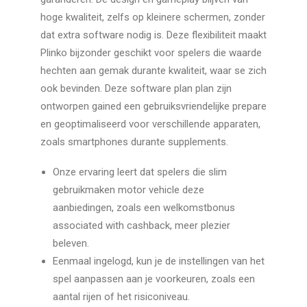
hoge kwaliteit, zelfs op kleinere schermen, zonder
dat extra software nodig is. Deze flexibiliteit maakt
Plinko bijzonder geschikt voor spelers die waarde
hechten aan gemak durante kwaliteit, waar se zich
ook bevinden. Deze software plan plan zijn
ontworpen gained een gebruiksvriendelijke prepare
en geoptimaliseerd voor verschillende apparaten,
zoals smartphones durante supplements.
Onze ervaring leert dat spelers die slim
gebruikmaken motor vehicle deze
aanbiedingen, zoals een welkomstbonus
associated with cashback, meer plezier
beleven.
Eenmaal ingelogd, kun je de instellingen van het
spel aanpassen aan je voorkeuren, zoals een
aantal rijen of het risiconiveau.