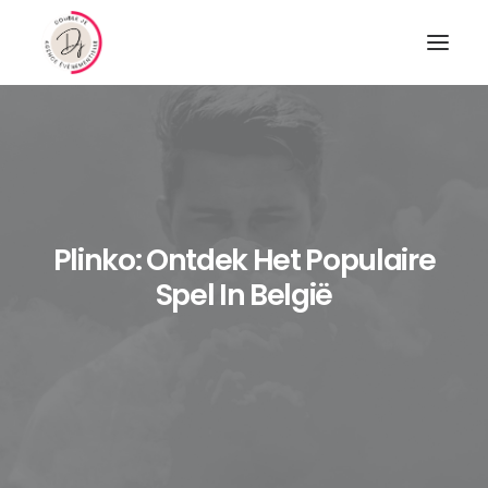
Plinko: Ontdek Het Populaire
Spel In België