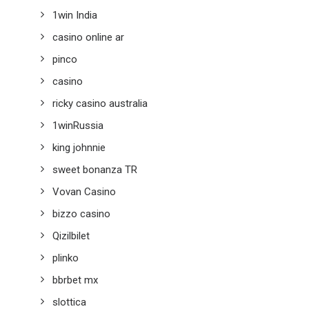
1win India
casino online ar
pinco
casino
ricky casino australia
1winRussia
king johnnie
sweet bonanza TR
Vovan Casino
bizzo casino
Qizilbilet
plinko
bbrbet mx
slottica