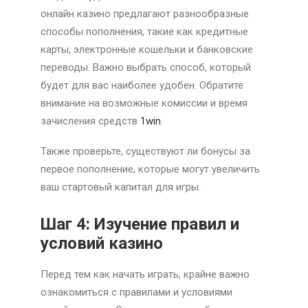
онлайн казино предлагают разнообразные
способы пополнения, такие как кредитные
карты, электронные кошельки и банковские
переводы. Важно выбрать способ, который
будет для вас наиболее удобен. Обратите
внимание на возможные комиссии и время
зачисления средств
1win
.
Также проверьте, существуют ли бонусы за
первое пополнение, которые могут увеличить
ваш стартовый капитал для игры.
Шаг 4: Изучение правил и
условий казино
Перед тем как начать играть, крайне важно
ознакомиться с правилами и условиями