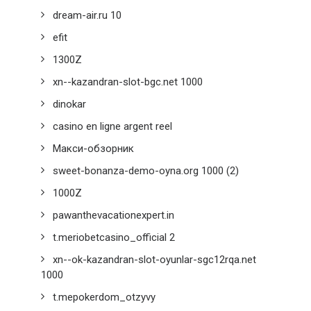
dream-air.ru 10
efit
1300Z
xn--kazandran-slot-bgc.net 1000
dinokar
casino en ligne argent reel
Макси-обзорник
sweet-bonanza-demo-oyna.org 1000 (2)
1000Z
pawanthevacationexpert.in
t.meriobetcasino_official 2
xn--ok-kazandran-slot-oyunlar-sgc12rqa.net
1000
t.mepokerdom_otzyvy