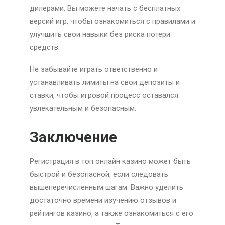
дилерами. Вы можете начать с бесплатных
версий игр, чтобы ознакомиться с правилами и
улучшить свои навыки без риска потери
средств.
Не забывайте играть ответственно и
устанавливать лимиты на свои депозиты и
ставки, чтобы игровой процесс оставался
увлекательным и безопасным.
Заключение
Регистрация в топ онлайн казино может быть
быстрой и безопасной, если следовать
вышеперечисленным шагам. Важно уделить
достаточно времени изучению отзывов и
рейтингов казино, а также ознакомиться с его