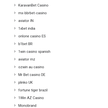
KaravanBet Casino
mx-bbrbet-casino
aviator IN
1xbet india
onlone casino ES
b1bet BR
1win casino spanish
aviator mz
ozwin au casino
Mr Bet casino DE
plinko UK
fortune tiger brazil
1Win AZ Casino
Monobrand