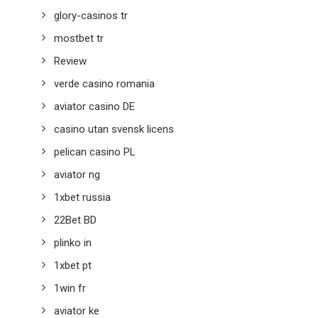
glory-casinos tr
mostbet tr
Review
verde casino romania
aviator casino DE
casino utan svensk licens
pelican casino PL
aviator ng
1xbet russia
22Bet BD
plinko in
1xbet pt
1win fr
aviator ke