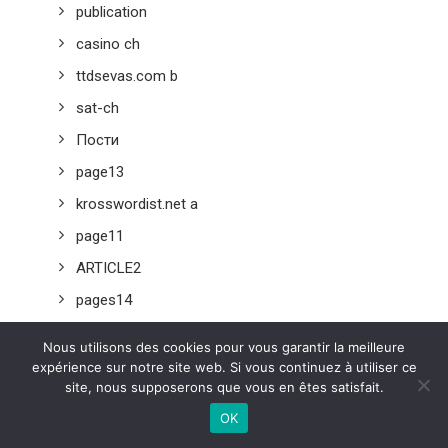
publication
casino ch
ttdsevas.com b
sat-ch
Пости
page13
krosswordist.net a
page11
ARTICLE2
pages14
NEWS2
Nous utilisons des cookies pour vous garantir la meilleure
archive
expérience sur notre site web. Si vous continuez à utiliser ce
site, nous supposerons que vous en êtes satisfait.
18.06.2026
OK
sarachuk.com b