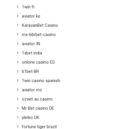
1win fr
aviator ke
KaravanBet Casino
mx-bbrbet-casino
aviator IN
1xbet india
onlone casino ES
b1bet BR
1win casino spanish
aviator mz
ozwin au casino
Mr Bet casino DE
plinko UK
fortune tiger brazil