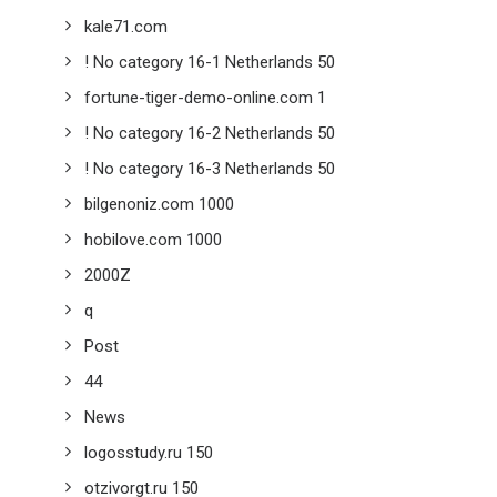
kale71.com
! No category 16-1 Netherlands 50
fortune-tiger-demo-online.com 1
! No category 16-2 Netherlands 50
! No category 16-3 Netherlands 50
bilgenoniz.com 1000
hobilove.com 1000
2000Z
q
Post
44
News
logosstudy.ru 150
otzivorgt.ru 150