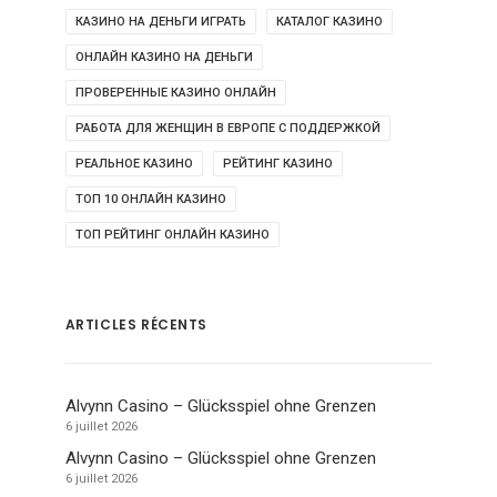
КАЗИНО НА ДЕНЬГИ ИГРАТЬ
КАТАЛОГ КАЗИНО
ОНЛАЙН КАЗИНО НА ДЕНЬГИ
ПРОВЕРЕННЫЕ КАЗИНО ОНЛАЙН
РАБОТА ДЛЯ ЖЕНЩИН В ЕВРОПЕ С ПОДДЕРЖКОЙ
РЕАЛЬНОЕ КАЗИНО
РЕЙТИНГ КАЗИНО
ТОП 10 ОНЛАЙН КАЗИНО
ТОП РЕЙТИНГ ОНЛАЙН КАЗИНО
ARTICLES RÉCENTS
Alvynn Casino – Glücksspiel ohne Grenzen
6 juillet 2026
Alvynn Casino – Glücksspiel ohne Grenzen
6 juillet 2026