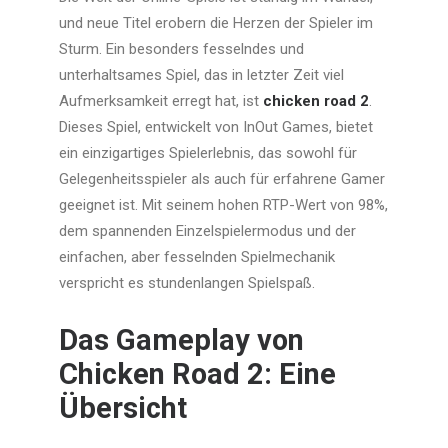
und neue Titel erobern die Herzen der Spieler im
Sturm. Ein besonders fesselndes und
unterhaltsames Spiel, das in letzter Zeit viel
Aufmerksamkeit erregt hat, ist
chicken road 2
.
Dieses Spiel, entwickelt von InOut Games, bietet
ein einzigartiges Spielerlebnis, das sowohl für
Gelegenheitsspieler als auch für erfahrene Gamer
geeignet ist. Mit seinem hohen RTP-Wert von 98%,
dem spannenden Einzelspielermodus und der
einfachen, aber fesselnden Spielmechanik
verspricht es stundenlangen Spielspaß.
Das Gameplay von
Chicken Road 2: Eine
Übersicht