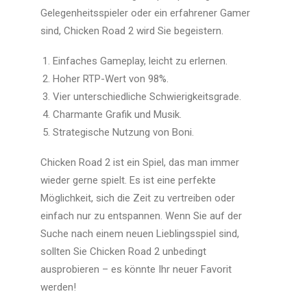
Gelegenheitsspieler oder ein erfahrener Gamer
sind, Chicken Road 2 wird Sie begeistern.
Einfaches Gameplay, leicht zu erlernen.
Hoher RTP-Wert von 98%.
Vier unterschiedliche Schwierigkeitsgrade.
Charmante Grafik und Musik.
Strategische Nutzung von Boni.
Chicken Road 2 ist ein Spiel, das man immer
wieder gerne spielt. Es ist eine perfekte
Möglichkeit, sich die Zeit zu vertreiben oder
einfach nur zu entspannen. Wenn Sie auf der
Suche nach einem neuen Lieblingsspiel sind,
sollten Sie Chicken Road 2 unbedingt
ausprobieren – es könnte Ihr neuer Favorit
werden!