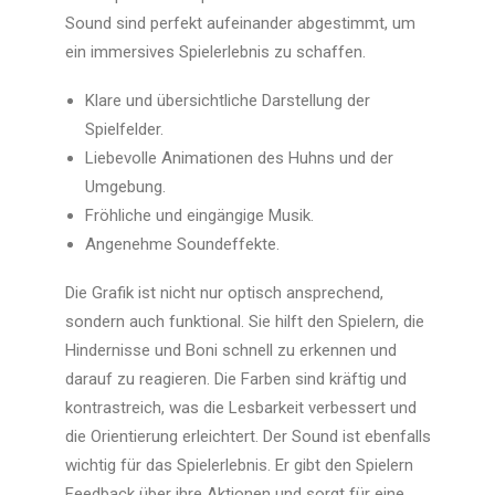
Sound sind perfekt aufeinander abgestimmt, um
ein immersives Spielerlebnis zu schaffen.
Klare und übersichtliche Darstellung der
Spielfelder.
Liebevolle Animationen des Huhns und der
Umgebung.
Fröhliche und eingängige Musik.
Angenehme Soundeffekte.
Die Grafik ist nicht nur optisch ansprechend,
sondern auch funktional. Sie hilft den Spielern, die
Hindernisse und Boni schnell zu erkennen und
darauf zu reagieren. Die Farben sind kräftig und
kontrastreich, was die Lesbarkeit verbessert und
die Orientierung erleichtert. Der Sound ist ebenfalls
wichtig für das Spielerlebnis. Er gibt den Spielern
Feedback über ihre Aktionen und sorgt für eine