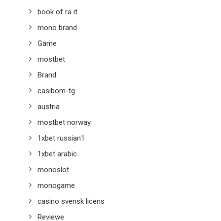
book of ra it
mono brand
Game
mostbet
Brand
casibom-tg
austria
mostbet norway
1xbet russian1
1xbet arabic
monoslot
monogame
casino svensk licens
Reviewe