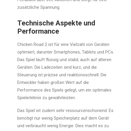
zusätzliche Spannung.
Technische Aspekte und
Performance
Chicken Road 2 ist für eine Vielzahl von Geräten
optimiert, darunter Smartphones, Tablets und PCs.
Das Spiel läuft flüssig und stabil, auch auf älteren
Geräten. Die Ladezeiten sind kurz, und die
Steuerung ist präzise und reaktionsschnell. Die
Entwickler haben großen Wert auf die
Performance des Spiels gelegt, um ein optimales
Spielerlebnis zu gewährleisten.
Das Spiel ist zudem sehr ressourcenschonend. Es
benötigt nur wenig Speicherplatz auf dem Gerät
und verbraucht wenig Energie. Dies macht es zu