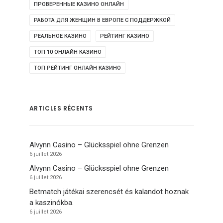
ПРОВЕРЕННЫЕ КАЗИНО ОНЛАЙН
РАБОТА ДЛЯ ЖЕНЩИН В ЕВРОПЕ С ПОДДЕРЖКОЙ
РЕАЛЬНОЕ КАЗИНО
РЕЙТИНГ КАЗИНО
ТОП 10 ОНЛАЙН КАЗИНО
ТОП РЕЙТИНГ ОНЛАЙН КАЗИНО
ARTICLES RÉCENTS
Alvynn Casino – Glücksspiel ohne Grenzen
6 juillet 2026
Alvynn Casino – Glücksspiel ohne Grenzen
6 juillet 2026
Betmatch játékai szerencsét és kalandot hoznak
a kaszinókba.
6 juillet 2026