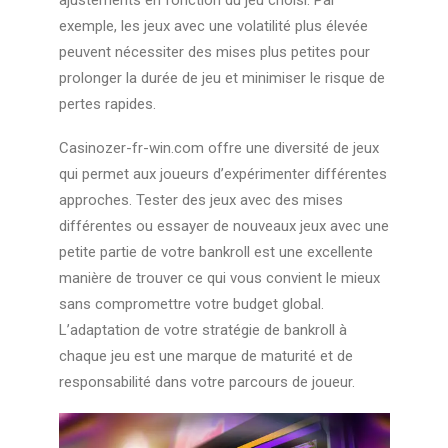
ajustements en fonction du jeu choisi. Par
exemple, les jeux avec une volatilité plus élevée
peuvent nécessiter des mises plus petites pour
prolonger la durée de jeu et minimiser le risque de
pertes rapides.
Casinozer-fr-win.com offre une diversité de jeux
qui permet aux joueurs d’expérimenter différentes
approches. Tester des jeux avec des mises
différentes ou essayer de nouveaux jeux avec une
petite partie de votre bankroll est une excellente
manière de trouver ce qui vous convient le mieux
sans compromettre votre budget global.
L’adaptation de votre stratégie de bankroll à
chaque jeu est une marque de maturité et de
responsabilité dans votre parcours de joueur.