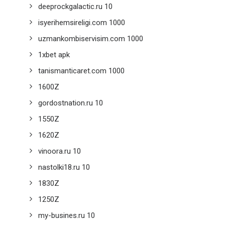
deeprockgalactic.ru 10
isyerihemsireligi.com 1000
uzmankombiservisim.com 1000
1xbet apk
tanismanticaret.com 1000
1600Z
gordostnation.ru 10
1550Z
1620Z
vinoora.ru 10
nastolki18.ru 10
1830Z
1250Z
my-busines.ru 10