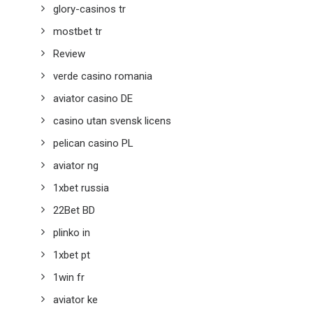
glory-casinos tr
mostbet tr
Review
verde casino romania
aviator casino DE
casino utan svensk licens
pelican casino PL
aviator ng
1xbet russia
22Bet BD
plinko in
1xbet pt
1win fr
aviator ke