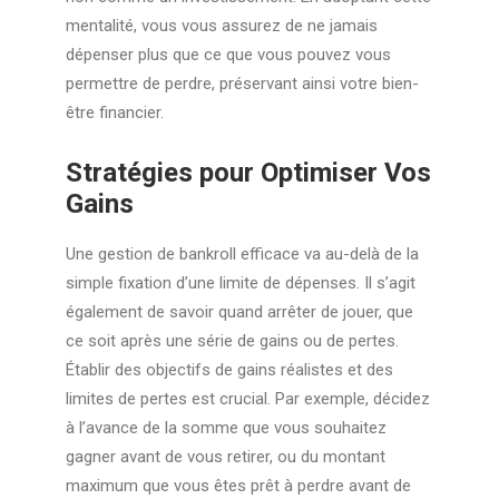
mentalité, vous vous assurez de ne jamais
dépenser plus que ce que vous pouvez vous
permettre de perdre, préservant ainsi votre bien-
être financier.
Stratégies pour Optimiser Vos
Gains
Une gestion de bankroll efficace va au-delà de la
simple fixation d’une limite de dépenses. Il s’agit
également de savoir quand arrêter de jouer, que
ce soit après une série de gains ou de pertes.
Établir des objectifs de gains réalistes et des
limites de pertes est crucial. Par exemple, décidez
à l’avance de la somme que vous souhaitez
gagner avant de vous retirer, ou du montant
maximum que vous êtes prêt à perdre avant de