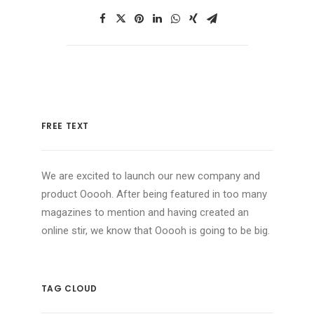
FREE TEXT
We are excited to launch our new company and
product Ooooh. After being featured in too many
magazines to mention and having created an
online stir, we know that Ooooh is going to be big.
TAG CLOUD