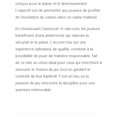
conçus pour le plaisir et le divertissement.
L’objectif est de permettre aux joueurs de profiter
de l’excitation du casino dans un cadre maîtrisé.
En choisissant Casinozer-fr-win.com, les joueurs
bénéficient d’une plateforme qui valorise la
sécurité et le plaisir. L’accent mis sur une
expérience utilisateur de qualité, combiné à la
possibilité de jouer de manière responsable, fait
de ce site un choix idéal pour ceux qui cherchent à
savourer le frisson du jeu tout en gardant le
contrôle de leur bankroll. C’est un lieu où la
passion du jeu rencontre la discipline pour une
aventure mémorable.