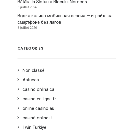
Bătălia la Sloturi a Blocului Norocos
6 juillet 2026
Водка казино мобильная версия — играйте на
смартфоне без лагов
6 juillet 2026
CATEGORIES
Non classé
Astuces
casino onlina ca
casino en ligne fr
online casino au
casinò online it
1win Turkiye