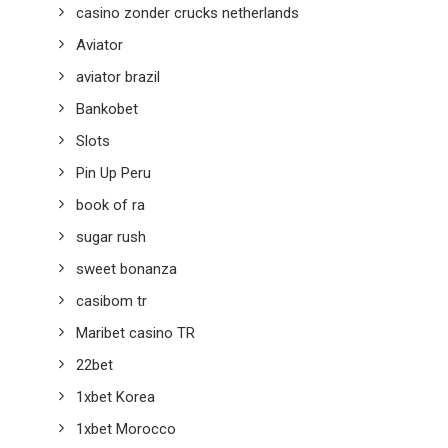
casino zonder crucks netherlands
Aviator
aviator brazil
Bankobet
Slots
Pin Up Peru
book of ra
sugar rush
sweet bonanza
casibom tr
Maribet casino TR
22bet
1xbet Korea
1xbet Morocco