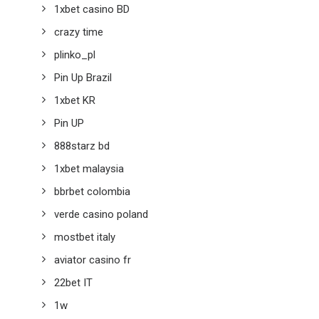
1xbet casino BD
crazy time
plinko_pl
Pin Up Brazil
1xbet KR
Pin UP
888starz bd
1xbet malaysia
bbrbet colombia
verde casino poland
mostbet italy
aviator casino fr
22bet IT
1w