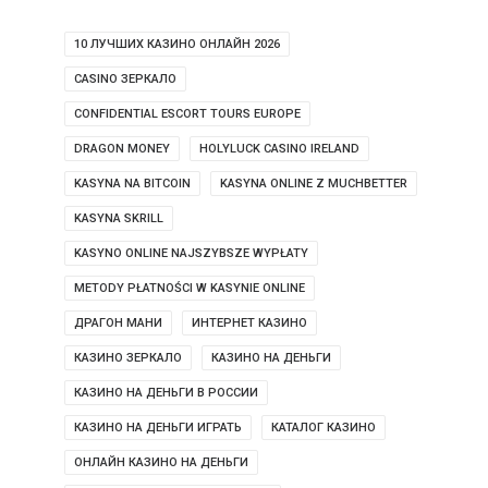
10 ЛУЧШИХ КАЗИНО ОНЛАЙН 2026
CASINO ЗЕРКАЛО
CONFIDENTIAL ESCORT TOURS EUROPE
DRAGON MONEY
HOLYLUCK CASINO IRELAND
KASYNA NA BITCOIN
KASYNA ONLINE Z MUCHBETTER
KASYNA SKRILL
KASYNO ONLINE NAJSZYBSZE WYPŁATY
METODY PŁATNOŚCI W KASYNIE ONLINE
ДРАГОН МАНИ
ИНТЕРНЕТ КАЗИНО
КАЗИНО ЗЕРКАЛО
КАЗИНО НА ДЕНЬГИ
КАЗИНО НА ДЕНЬГИ В РОССИИ
КАЗИНО НА ДЕНЬГИ ИГРАТЬ
КАТАЛОГ КАЗИНО
ОНЛАЙН КАЗИНО НА ДЕНЬГИ