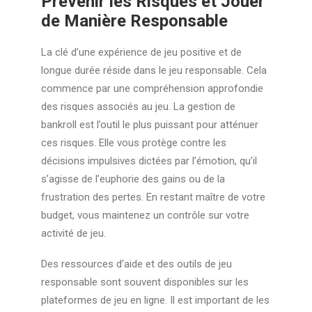
Prévenir les Risques et Jouer
de Manière Responsable
La clé d’une expérience de jeu positive et de
longue durée réside dans le jeu responsable. Cela
commence par une compréhension approfondie
des risques associés au jeu. La gestion de
bankroll est l’outil le plus puissant pour atténuer
ces risques. Elle vous protège contre les
décisions impulsives dictées par l’émotion, qu’il
s’agisse de l’euphorie des gains ou de la
frustration des pertes. En restant maître de votre
budget, vous maintenez un contrôle sur votre
activité de jeu.
Des ressources d’aide et des outils de jeu
responsable sont souvent disponibles sur les
plateformes de jeu en ligne. Il est important de les