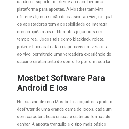
usuário e suporte ao cliente ao escolher uma
plataforma para apostas. A Mostbet também
oferece alguma seção de cassino ao vivo, no qual
os apostadores tem a possibilidade de interagir
com crupiês reais e diferentes jogadores em
tempo real. Jogos tais como blackjack, roleta,
poker e baccarat estão disponíveis em versões
ao vivo, permitindo uma verdadeira experiência de
cassino diretamente do conforto perform seu lar.
Mostbet Software Para
Android E Ios
No cassino de uma Mostbet, os jogadores podem
desfrutar de uma grande gama de jogos, cada um
com características únicas e distintas formas de
ganhar. A aposta tranquilo é o tipo mais básico