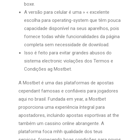
boxe.
A versão para celular é uma » « excelente
escolha para operating-system que têm pouca
capacidade disponível na seus aparelhos, pois
fornece todas while funcionalidades da página
completa sem necessidade de download.
Isso é feito para evitar grandes abusos do
sistema electronic violações dos Termos e
Condições ag Mostbet.
A Mostbet é uma das plataformas de apostas
cependant famosas e confiáveis para jogadores
aqui no brasil. Fundada em year, a Mostbet
proporciona uma experiência íntegral para
apostadores, incluindo apostas esportivas at the
também um cassino online abrangente. A
plataforma foca mhh qualidade dos teus
serviços, fornecendo boas condições para novos