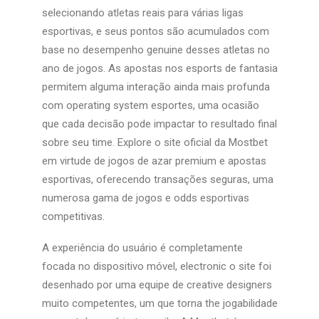
selecionando atletas reais para várias ligas
esportivas, e seus pontos são acumulados com
base no desempenho genuine desses atletas no
ano de jogos. As apostas nos esports de fantasia
permitem alguma interação ainda mais profunda
com operating system esportes, uma ocasião
que cada decisão pode impactar to resultado final
sobre seu time. Explore o site oficial da Mostbet
em virtude de jogos de azar premium e apostas
esportivas, oferecendo transações seguras, uma
numerosa gama de jogos e odds esportivas
competitivas.
A experiência do usuário é completamente
focada no dispositivo móvel, electronic o site foi
desenhado por uma equipe de creative designers
muito competentes, um que torna the jogabilidade