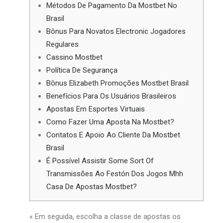
Métodos De Pagamento Da Mostbet No
Brasil
Bônus Para Novatos Electronic Jogadores
Regulares
Cassino Mostbet
Política De Segurança
Bônus Elizabeth Promoções Mostbet Brasil
Benefícios Para Os Usuários Brasileiros
Apostas Em Esportes Virtuais
Como Fazer Uma Aposta Na Mostbet?
Contatos E Apoio Ao Cliente Da Mostbet
Brasil
É Possível Assistir Some Sort Of
Transmissões Ao Festón Dos Jogos Mhh
Casa De Apostas Mostbet?
« Em seguida, escolha a classe de apostas os