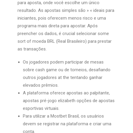
para aposta, onde você escolhe um único
resultado. As apostas simples são » « ideais para
iniciantes, pois oferecem menos risco e uma
programa mais direta para apostar. Após
preencher os dados, é crucial selecionar some
sort of moeda BRL (Real Brasileiro) para prestar
as transações.
Os jogadores podem participar de mesas
sobre cash game ou de torneios, desafiando
outros jogadores at the tentando ganhar
elevados prêmios.
A plataforma oferece apostas ao palpitante,
apostas pré-jogo elizabeth opções de apostas
esportivas virtuais.
Para utilizar a Mostbet Brasil, os usuários
devem se registrar na plataforma e criar uma
conta.