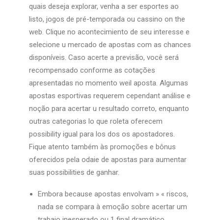
quais deseja explorar, venha a ser esportes ao
listo, jogos de pré-temporada ou cassino on the
web. Clique no acontecimiento de seu interesse e
selecione u mercado de apostas com as chances
disponíveis. Caso acerte a previsão, você será
recompensado conforme as cotações
apresentadas no momento weil aposta. Algumas
apostas esportivas requerem cependant análise e
noção para acertar u resultado correto, enquanto
outras categorias lo que roleta oferecem
possibility igual para los dos os apostadores.
Fique atento também às promoções e bônus
oferecidos pela odaie de apostas para aumentar
suas possibilities de ganhar.
Embora because apostas envolvam » « riscos,
nada se compara à emoção sobre acertar um
trabajo inesperado ou 1 final dramático.