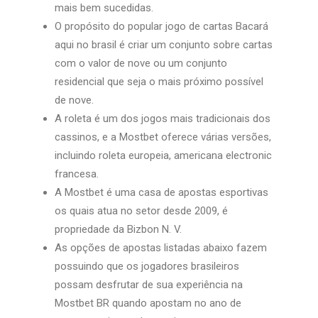
mais bem sucedidas.
O propósito do popular jogo de cartas Bacará
aqui no brasil é criar um conjunto sobre cartas
com o valor de nove ou um conjunto
residencial que seja o mais próximo possível
de nove.
A roleta é um dos jogos mais tradicionais dos
cassinos, e a Mostbet oferece várias versões,
incluindo roleta europeia, americana electronic
francesa.
A Mostbet é uma casa de apostas esportivas
os quais atua no setor desde 2009, é
propriedade da Bizbon N. V.
As opções de apostas listadas abaixo fazem
possuindo que os jogadores brasileiros
possam desfrutar de sua experiência na
Mostbet BR quando apostam no ano de