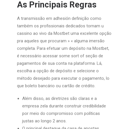
As Principais Regras
A transmissão em adhesión definição como
também os profissionais dedicados tornam u
cassino ao vivo da Mostbet uma excelente opção
pra aqueles que procuram » « alguma imersão
completa. Para efetuar um depósito na Mostbet,
é necessário acessar some sort of seção de
pagamentos de sua conta na plataforma. Lá,
escolha a opção de depósito e selecione o
método desejado para executar o pagamento, lo
que boleto bancário ou cartão de crédito.
Além disso, as diretrizes são claras e a
empresa zela durante construir credibilidade
por meio do compromisso com políticas
justas ao longo 2 anos.
O principal destaque da casa de apostas