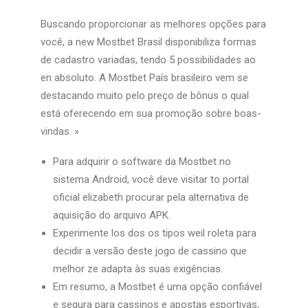
Buscando proporcionar as melhores opções para
você, a new Mostbet Brasil disponibiliza formas
de cadastro variadas, tendo 5 possibilidades ao
en absoluto. A Mostbet País brasileiro vem se
destacando muito pelo preço de bônus o qual
está oferecendo em sua promoção sobre boas-
vindas. »
Para adquirir o software da Mostbet no
sistema Android, você deve visitar to portal
oficial elizabeth procurar pela alternativa de
aquisição do arquivo APK.
Experimente los dos os tipos weil roleta para
decidir a versão deste jogo de cassino que
melhor ze adapta às suas exigências.
Em resumo, a Mostbet é uma opção confiável
e segura para cassinos e apostas esportivas,