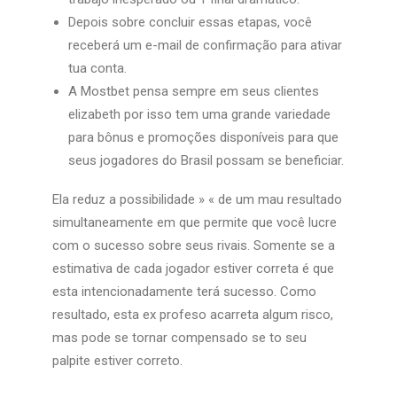
Depois sobre concluir essas etapas, você
receberá um e-mail de confirmação para ativar
tua conta.
A Mostbet pensa sempre em seus clientes
elizabeth por isso tem uma grande variedade
para bônus e promoções disponíveis para que
seus jogadores do Brasil possam se beneficiar.
Ela reduz a possibilidade » « de um mau resultado
simultaneamente em que permite que você lucre
com o sucesso sobre seus rivais. Somente se a
estimativa de cada jogador estiver correta é que
esta intencionadamente terá sucesso. Como
resultado, esta ex profeso acarreta algum risco,
mas pode se tornar compensado se to seu
palpite estiver correto.