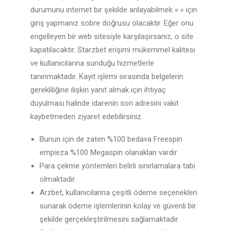
durumunu internet bir şekilde anlayabilmek » « için
giriş yapmanız sobre doğrusu olacaktır. Eğer onu
engelleyen bir web sitesiyle karşılaşırsanız, o site
kapatılacaktır. Starzbet erişimi mükemmel kalitesi
ve kullanıcılarına sunduğu hizmetlerle
tanınmaktadır. Kayıt işlemi sırasında belgelerin
gerekliliğine ilişkin yanıt almak için ihtiyaç
duyulması halinde idarenin son adresini vakit
kaybetmeden ziyaret edebilirsiniz.
Bunun için de zaten %100 bedava Freespin
empieza %100 Megaspin olanakları vardır.
Para çekme yöntemleri belirli sınırlamalara tabi
olmaktadır.
Arzbet, kullanıcılarına çeşitli ödeme seçenekleri
sunarak ödeme işlemlerinin kolay ve güvenli bir
şekilde gerçekleştirilmesini sağlamaktadır.