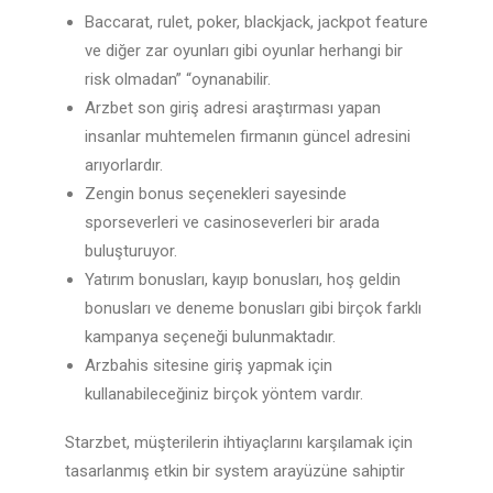
Baccarat, rulet, poker, blackjack, jackpot feature
ve diğer zar oyunları gibi oyunlar herhangi bir
risk olmadan” “oynanabilir.
Arzbet son giriş adresi araştırması yapan
insanlar muhtemelen firmanın güncel adresini
arıyorlardır.
Zengin bonus seçenekleri sayesinde
sporseverleri ve casinoseverleri bir arada
buluşturuyor.
Yatırım bonusları, kayıp bonusları, hoş geldin
bonusları ve deneme bonusları gibi birçok farklı
kampanya seçeneği bulunmaktadır.
Arzbahis sitesine giriş yapmak için
kullanabileceğiniz birçok yöntem vardır.
Starzbet, müşterilerin ihtiyaçlarını karşılamak için
tasarlanmış etkin bir system arayüzüne sahiptir