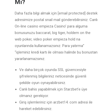
Mı?
Daha fazla bilgi almak için [email protected] destek
adresimize postal snail mail gönderebilirsiniz. Canlı
On-line casino empieza Casino’ para alguma
bonusunuzu baccarat, big tiger, holdem on the
web poker, video poker empieza hold na
oyunlarında kullanamazsınız. Para yatırma”
“işleminiz kredi kartı ile olması halinde bu bonustan
yararlanamazsınız.
Ve daha birçok oyunda SSL güvencesiyle
şifrelenmiş bilgileriniz neticesinde güvenli
şekilde oyun oynayabilirsiniz.
Canlı bahis yapabilmek için Starzbet’e üye
olmanız gerekiyor.
Giriş işlemleriniz için arzbet14. com adresi ile
hareket edebilirsiniz.