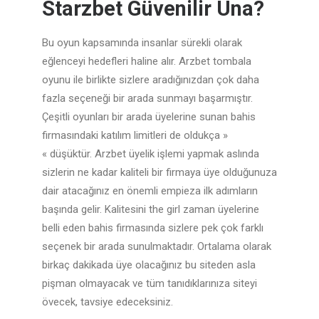
Starzbet Güvenilir Una?
Bu oyun kapsamında insanlar sürekli olarak
eğlenceyi hedefleri haline alır. Arzbet tombala
oyunu ile birlikte sizlere aradığınızdan çok daha
fazla seçeneği bir arada sunmayı başarmıştır.
Çeşitli oyunları bir arada üyelerine sunan bahis
firmasındaki katılım limitleri de oldukça »
« düşüktür. Arzbet üyelik işlemi yapmak aslında
sizlerin ne kadar kaliteli bir firmaya üye olduğunuza
dair atacağınız en önemli empieza ilk adımların
başında gelir. Kalitesini the girl zaman üyelerine
belli eden bahis firmasında sizlere pek çok farklı
seçenek bir arada sunulmaktadır. Ortalama olarak
birkaç dakikada üye olacağınız bu siteden asla
pişman olmayacak ve tüm tanıdıklarınıza siteyi
övecek, tavsiye edeceksiniz.