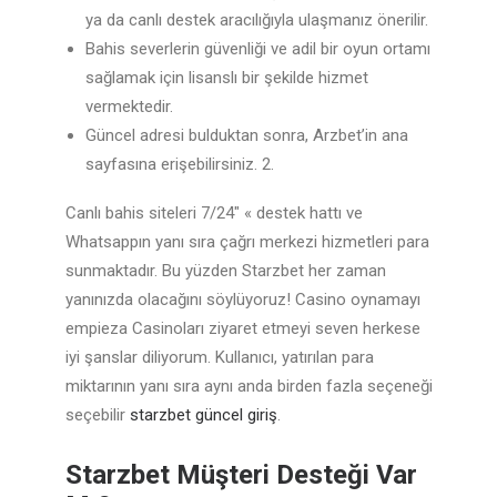
ya da canlı destek aracılığıyla ulaşmanız önerilir.
Bahis severlerin güvenliği ve adil bir oyun ortamı
sağlamak için lisanslı bir şekilde hizmet
vermektedir.
Güncel adresi bulduktan sonra, Arzbet’in ana
sayfasına erişebilirsiniz. 2.
Canlı bahis siteleri 7/24″ « destek hattı ve
Whatsappın yanı sıra çağrı merkezi hizmetleri para
sunmaktadır. Bu yüzden Starzbet her zaman
yanınızda olacağını söylüyoruz! Casino oynamayı
empieza Casinoları ziyaret etmeyi seven herkese
iyi şanslar diliyorum. Kullanıcı, yatırılan para
miktarının yanı sıra aynı anda birden fazla seçeneği
seçebilir
starzbet güncel giriş
.
Starzbet Müşteri Desteği Var