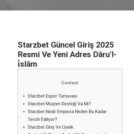
Starzbet Güncel Giriş 2025
Resmi Ve Yeni Adres Dâru’l-
i̇slâm
Content
Starzbet Espor Turnuvası
Starzbet Müşteri Desteği Va Mı?
Starzbet Nedir Empieza Neden Bu Kadar
Tercih Ediliyor?
Starzbet Giriş Ve Üyelik