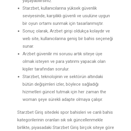
yaşayabilirsiniz.
Starzbet, kullanıcılarına yüksek güvenlik
seviyesinde, karşılıklı güvenli ve usulüne uygun
bir oyun ortamı sunmak için tasarlanmıştır.
Sonuç olarak, Arzbet girişi oldukça kolaydır ve
web site, kullanıcılarına geniş bir bahis seçeneği
sunar.
Arzbet güvenilir mi sorusu artık siteye üye
olmak isteyen ve para yatırımı yapacak olan
kişiler tarafından sorulur.
Starzbet, teknolojinin ve sektörün altındaki
bütün değişimleri izler, böylece sağladığı
hizmetleri güncel tutmak için her zaman the
woman şeye sürekli adapte olmaya çalışır.
Starzbet Giriş sitedeki spor bahisleri ve canlı bahis
kategorilerinin oranları sık sık güncellenmekle
birlikte, piyasadaki Starzbet Giriş birçok siteye göre