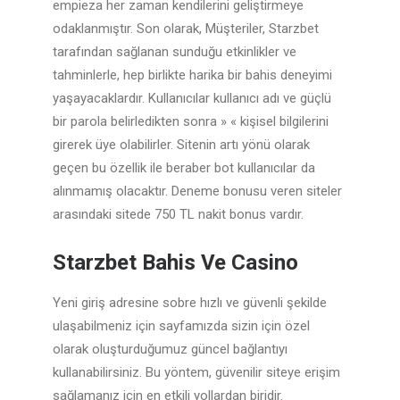
empieza her zaman kendilerini geliştirmeye
odaklanmıştır. Son olarak, Müşteriler, Starzbet
tarafından sağlanan sunduğu etkinlikler ve
tahminlerle, hep birlikte harika bir bahis deneyimi
yaşayacaklardır. Kullanıcılar kullanıcı adı ve güçlü
bir parola belirledikten sonra » « kişisel bilgilerini
girerek üye olabilirler. Sitenin artı yönü olarak
geçen bu özellik ile beraber bot kullanıcılar da
alınmamış olacaktır. Deneme bonusu veren siteler
arasındaki sitede 750 TL nakit bonus vardır.
Starzbet Bahis Ve Casino
Yeni giriş adresine sobre hızlı ve güvenli şekilde
ulaşabilmeniz için sayfamızda sizin için özel
olarak oluşturduğumuz güncel bağlantıyı
kullanabilirsiniz. Bu yöntem, güvenilir siteye erişim
sağlamanız için en etkili yollardan biridir.