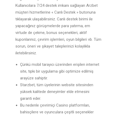
Kullanıcılara 7/24 destek imkanı sağlayan Arzbet
müşteri hizmetlerine « Canlı Destek » butonuna
tıklayarak ulaşabilirsiniz. Canlı destek birimi ile
yapacağınız görüşmelerde para yatırma, em
virtude de çekme, bonus seçenekleri, aktif
kuponlarınız, çevrim işlemleri, oyun bilgileri vb. Tüm
sorun, öneri ve şikayet taleplerinizi kolaylıkla
iletebilirsiniz.
Çünkü mobil tarayıcı üzerinden erişilen internet
site, tıpkı bir uygulama gibi optimize edilmiş
arayüze sahiptir.
Starzbet, tüm üyelerinin website sitesinden
yüksek kalitede deneyimler elde etmesini
garanti eder.
Bu nedenle çevrimiçi Casino platformları,
bahisçilere ve oyunculara çeşitli seçenekler