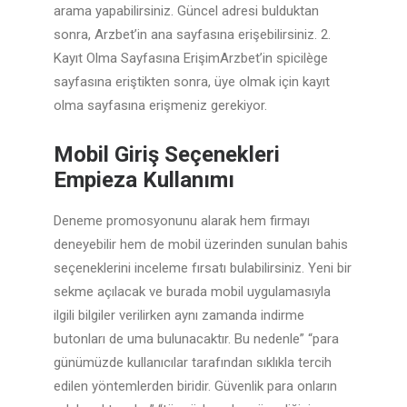
arama yapabilirsiniz. Güncel adresi bulduktan
sonra, Arzbet’in ana sayfasına erişebilirsiniz. 2.
Kayıt Olma Sayfasına ErişimArzbet’in spicilège
sayfasına eriştikten sonra, üye olmak için kayıt
olma sayfasına erişmeniz gerekiyor.
Mobil Giriş Seçenekleri
Empieza Kullanımı
Deneme promosyonunu alarak hem firmayı
deneyebilir hem de mobil üzerinden sunulan bahis
seçeneklerini inceleme fırsatı bulabilirsiniz. Yeni bir
sekme açılacak ve burada mobil uygulamasıyla
ilgili bilgiler verilirken aynı zamanda indirme
butonları de uma bulunacaktır. Bu nedenle” “para
günümüzde kullanıcılar tarafından sıklıkla tercih
edilen yöntemlerden biridir. Güvenlik para onların